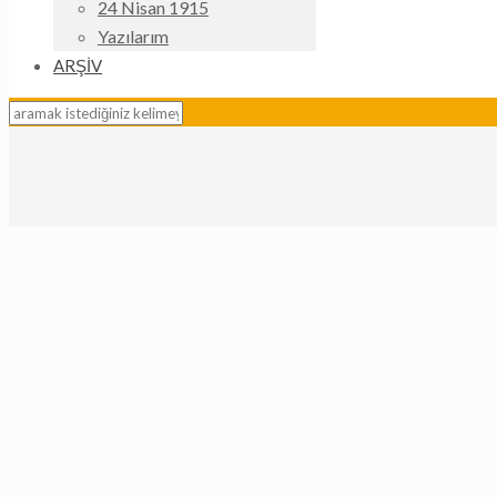
24 Nisan 1915
Yazılarım
ARŞİV