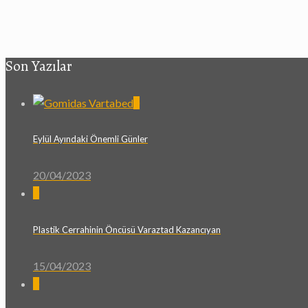
Son Yazılar
0
Eylül Ayındaki Önemli Günler
20/04/2023
0
Plastik Cerrahinin Öncüsü Varaztad Kazancıyan
15/04/2023
0