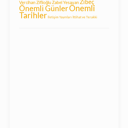
Zibeç
Vercihan Ziflioğlu
Zabel Yesayan
Önemli
Önemli Günler
Tarihler
İletişim Yayınları
İttihat ve Terakki