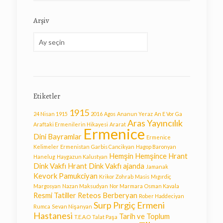
Arşiv
Arşiv
Etiketler
1915
24 Nisan 1915
2016
Agos
Ananun Yeraz
An E Vor Ga
Aras Yayıncılık
Araftaki Ermenilerin Hikayesi
Ararat
Ermenice
Dini Bayramlar
Ermenice
Kelimeler
Ermenistan
Garbis Cancikyan
Hagop Baronyan
Hemşin
Hemşince
Hrant
Hanelug
Haygazun Kalustyan
Dink Vakfı
Hrant Dink Vakfı ajanda
Jamanak
Kevork Pamukciyan
Krikor Zohrab
Masis
Mıgırdiç
Margosyan
Nazan Maksudyan
Nor Marmara
Osman Kavala
Resmi Tatiller
Reteos Berberyan
Rober Haddeciyan
Surp Pırgiç Ermeni
Rumca
Sevan Nişanyan
Hastanesi
Tarih ve Toplum
T.E.A.O
Talat Paşa