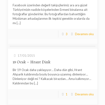
Facebook üzerinden değerli takipçilerimiz ara ara güzel
Türkiye’mizin nadide köşelerinden Ermeni binalarına ait
fotoğraflar gönderirler. Bu fotoğraflardan bahsettiğim
Müslüman arkadaşlarımın ilk tepkisi genelde oralarda da
mı
[…]
3
Devamını oku
17/01/2015
19 Ocak – Hrant Dink
Bir 19 Ocak daha yaklaşıyor… Daha dün gibi, Hrant
Ahparik kaldırımda boylu boyunca uzanmış dinleniyor…
Dinleniyor değil mi ? Kalkacak birazdan… Ama kalkmıyor…
Kaldırımdan bu
[…]
1
Devamını oku