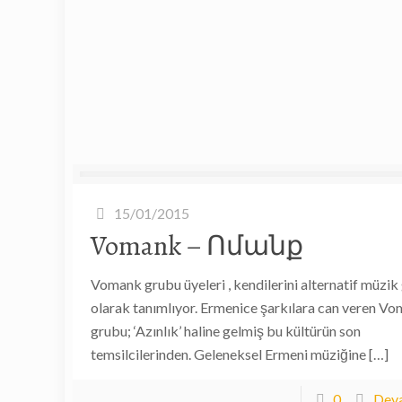
15/01/2015
Vomank – Ոմանք
Vomank grubu üyeleri , kendilerini alternatif müzik
olarak tanımlıyor. Ermenice şarkılara can veren V
grubu; ‘Azınlık’ haline gelmiş bu kültürün son
temsilcilerinden. Geleneksel Ermeni müziğine
[…]
0
Deva