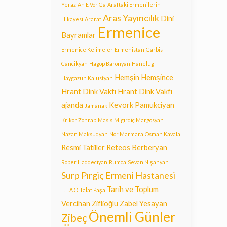
Yeraz
An E Vor Ga
Araftaki Ermenilerin
Aras Yayıncılık
Dini
Hikayesi
Ararat
Ermenice
Bayramlar
Ermenice Kelimeler
Ermenistan
Garbis
Cancikyan
Hagop Baronyan
Hanelug
Hemşin
Hemşince
Haygazun Kalustyan
Hrant Dink Vakfı
Hrant Dink Vakfı
ajanda
Kevork Pamukciyan
Jamanak
Krikor Zohrab
Masis
Mıgırdiç Margosyan
Nazan Maksudyan
Nor Marmara
Osman Kavala
Resmi Tatiller
Reteos Berberyan
Rober Haddeciyan
Rumca
Sevan Nişanyan
Surp Pırgiç Ermeni Hastanesi
Tarih ve Toplum
T.E.A.O
Talat Paşa
Vercihan Ziflioğlu
Zabel Yesayan
Önemli Günler
Zibeç