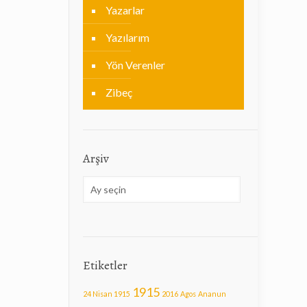
Yazarlar
Yazılarım
Yön Verenler
Zibeç
Arşiv
Arşiv
Etiketler
1915
24 Nisan 1915
2016
Agos
Ananun