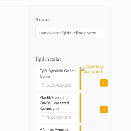
Arama
İlgili Yazılar
Eylül Ayındaki Önemli
Günler
0
20/04/2023
Plastik Cerrahinin
Öncüsü Varaztad
Kazancıyan
0
15/04/2023
Ağustos Ayındaki