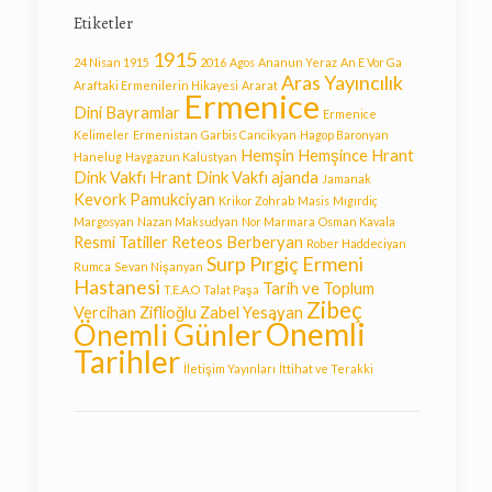
Etiketler
1915
24 Nisan 1915
2016
Agos
Ananun Yeraz
An E Vor Ga
Aras Yayıncılık
Araftaki Ermenilerin Hikayesi
Ararat
Ermenice
Dini Bayramlar
Ermenice
Kelimeler
Ermenistan
Garbis Cancikyan
Hagop Baronyan
Hemşin
Hemşince
Hrant
Hanelug
Haygazun Kalustyan
Dink Vakfı
Hrant Dink Vakfı ajanda
Jamanak
Kevork Pamukciyan
Krikor Zohrab
Masis
Mıgırdiç
Margosyan
Nazan Maksudyan
Nor Marmara
Osman Kavala
Resmi Tatiller
Reteos Berberyan
Rober Haddeciyan
Surp Pırgiç Ermeni
Rumca
Sevan Nişanyan
Hastanesi
Tarih ve Toplum
T.E.A.O
Talat Paşa
Zibeç
Vercihan Ziflioğlu
Zabel Yesayan
Önemli
Önemli Günler
Tarihler
İletişim Yayınları
İttihat ve Terakki