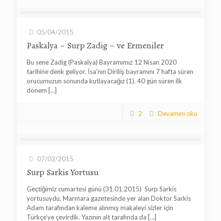
05/04/2015
Paskalya – Surp Zadig – ve Ermeniler
Bu sene Zadig (Paskalya) Bayramımız 12 Nisan 2020
tarihine denk geliyor. İsa’nın Diriliş bayramını 7 hafta süren
orucumuzun sonunda kutlayacağız (1). 40 gün süren ilk
dönem
[…]
2
Devamını oku
07/02/2015
Surp Sarkis Yortusu
Geçtiğimiz cumartesi günü (31.01.2015) Surp Sarkis
yortusuydu. Marmara gazetesinde yer alan Doktor Sarkis
Adam tarafından kaleme alınmış makaleyi sizler için
Türkçe’ye çevirdik. Yazının alt tarafında da
[…]