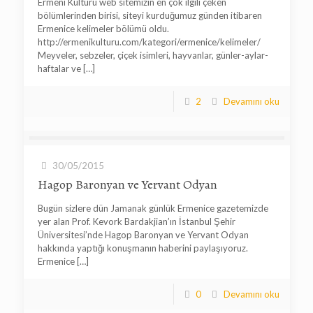
Ermeni Kültürü web sitemizin en çok ilgili çeken
bölümlerinden birisi, siteyi kurduğumuz günden itibaren
Ermenice kelimeler bölümü oldu.
http://ermenikulturu.com/kategori/ermenice/kelimeler/
Meyveler, sebzeler, çiçek isimleri, hayvanlar, günler-aylar-
haftalar ve
[…]
2
Devamını oku
30/05/2015
Hagop Baronyan ve Yervant Odyan
Bugün sizlere dün Jamanak günlük Ermenice gazetemizde
yer alan Prof. Kevork Bardakjian’ın İstanbul Şehir
Üniversitesi’nde Hagop Baronyan ve Yervant Odyan
hakkında yaptığı konuşmanın haberini paylaşıyoruz.
Ermenice
[…]
0
Devamını oku