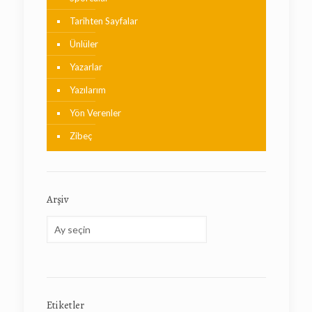
Tarihten Sayfalar
Ünlüler
Yazarlar
Yazılarım
Yön Verenler
Zibeç
Arşiv
Arşiv
Etiketler