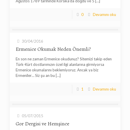
Ağustos 1769 tarihinde Korsika’da doğdu ve 5
[…]
0
Devamını oku
30/04/2016
Ermenice Okumak Neden Önemli?
En son ne zaman Ermenice okudunuz? Sitemizi takip eden
Türk-Kürt dostlarımızın özel ilgi alanlarına girmiyorsa
Ermenice okumalarını beklemiyoruz. Ancak ya biz
Ermeniler… Siz şu an bu
[…]
1
Devamını oku
05/07/2015
Gor Dergisi ve Hemşince