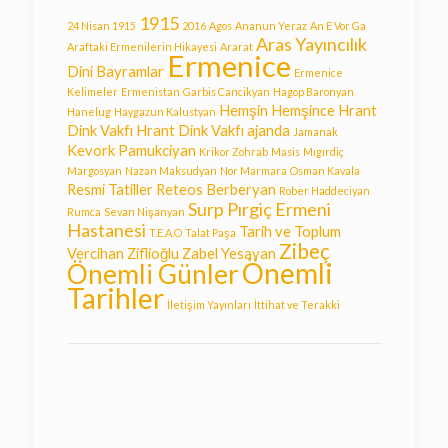
1915
24 Nisan 1915
2016
Agos
Ananun Yeraz
An E Vor Ga
Aras Yayıncılık
Araftaki Ermenilerin Hikayesi
Ararat
Ermenice
Dini Bayramlar
Ermenice
Kelimeler
Ermenistan
Garbis Cancikyan
Hagop Baronyan
Hemşin
Hemşince
Hrant
Hanelug
Haygazun Kalustyan
Dink Vakfı
Hrant Dink Vakfı ajanda
Jamanak
Kevork Pamukciyan
Krikor Zohrab
Masis
Mıgırdiç
Margosyan
Nazan Maksudyan
Nor Marmara
Osman Kavala
Resmi Tatiller
Reteos Berberyan
Rober Haddeciyan
Surp Pırgiç Ermeni
Rumca
Sevan Nişanyan
Hastanesi
Tarih ve Toplum
T.E.A.O
Talat Paşa
Zibeç
Vercihan Ziflioğlu
Zabel Yesayan
Önemli
Önemli Günler
Tarihler
İletişim Yayınları
İttihat ve Terakki