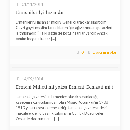
01/11/2014
Ermeniler İyi İnsandır
Ermeniler iyi insanlar mıdır? Genel olarak karşılaştığım
Gayri gayri müslim tanıdıklarım için ağızlarından şu sözleri
işitmişimdir. “İlla ki sizde de kötü insanlar vardır. Ancak
benim bugüne kadar
[…]
0
Devamını oku
14/09/2014
Ermeni Milleti mi yoksa Ermeni Cemaati mi ?
Jamanak gazetesinin Ermenice olarak yayınladığı,
gazetenin kurucularından olan Misak Koçunyan’ın 1908-
1913 yılları arası kaleme aldığı Jamanak gazetesindeki
makalelerden oluşan kitabın ismi Günlük Düşünceler -
Orvan Mdadzumner- .
[…]