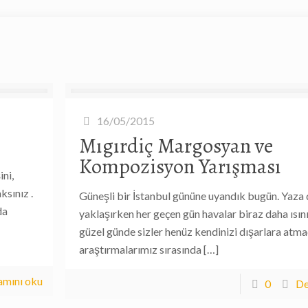
16/05/2015
Mıgırdiç Margosyan ve
Kompozisyon Yarışması
ni,
sınız .
Güneşli bir İstanbul gününe uyandık bugün. Yaza
da
yaklaşırken her geçen gün havalar biraz daha ısın
güzel günde sizler henüz kendinizi dışarlara atma
araştırmalarımız sırasında
[…]
mını oku
0
De