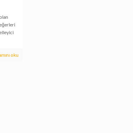
 olan
değerleri
lleyici
mını oku