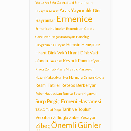
Yeraz
An E Vor Ga
Araftaki Ermenilerin
Aras Yayıncılık
Dini
Hikayesi
Ararat
Ermenice
Bayramlar
Ermenice Kelimeler
Ermenistan
Garbis
Cancikyan
Hagop Baronyan
Hanelug
Hemşin
Hemşince
Haygazun Kalustyan
Hrant Dink Vakfı
Hrant Dink Vakfı
ajanda
Kevork Pamukciyan
Jamanak
Krikor Zohrab
Masis
Mıgırdiç Margosyan
Nazan Maksudyan
Nor Marmara
Osman Kavala
Resmi Tatiller
Reteos Berberyan
Rober Haddeciyan
Rumca
Sevan Nişanyan
Surp Pırgiç Ermeni Hastanesi
Tarih ve Toplum
T.E.A.O
Talat Paşa
Vercihan Ziflioğlu
Zabel Yesayan
Önemli Günler
Zibeç