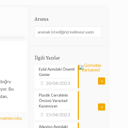
Arama
İlgili Yazılar
Eylül Ayındaki Önemli
Günler
 doğru
0
20/04/2023
ıyor. Bu
Plastik Cerrahinin
dan,
Öncüsü Varaztad
Kazancıyan
0
15/04/2023
vamını oku
Ağustos Ayındaki