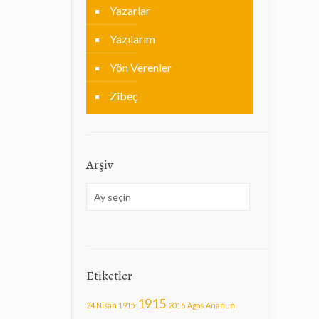
Yazarlar
Yazılarım
Yön Verenler
Zibeç
Arşiv
Arşiv
Etiketler
1915
24 Nisan 1915
2016
Agos
Ananun