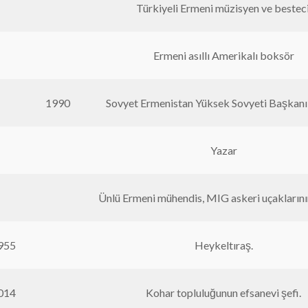
Türkiyeli Ermeni müzisyen ve besteci
Ermeni asıllı Amerikalı boksör
1990
Sovyet Ermenistan Yüksek Sovyeti Başkanı s
Yazar
Ünlü Ermeni mühendis, MIG askeri uçaklarını
955
Heykeltıraş.
014
Kohar topluluğunun efsanevi şefi.