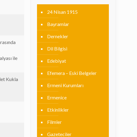
24 Nisan 1915
Bayramlar
Dernekler
ırasında
Dil Bilgisi
lyası ile
Edebiyat
Efemera – Eski Belgeler
let Kukla
Ermeni Kurumları
Ermenice
Etkinlikler
Filmler
Gazeteciler