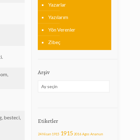
Yazarlar
Yazılarım
Yön Verenler
Zibeç
i.
Arşiv
nom,
Arşiv
g, besteci,
Etiketler
1915
24 Nisan 1915
2016
Agos
Ananun