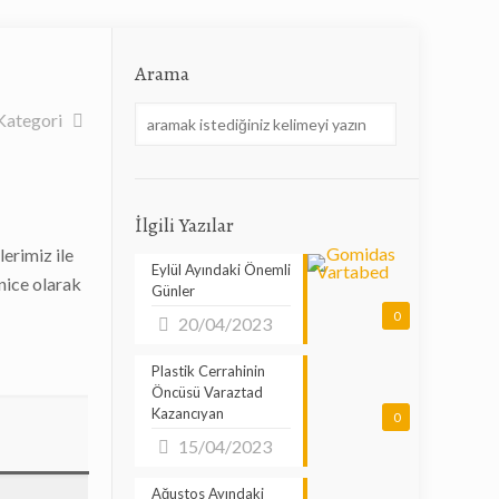
Arama
Kategori
İlgili Yazılar
lerimiz ile
Eylül Ayındaki Önemli
nice olarak
Günler
0
20/04/2023
Plastik Cerrahinin
Öncüsü Varaztad
Kazancıyan
0
15/04/2023
Ağustos Ayındaki