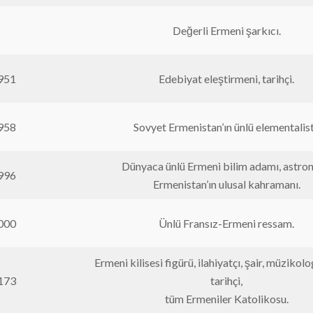
Değerli Ermeni şarkıcı.
951
Edebiyat eleştirmeni, tarihçi.
958
Sovyet Ermenistan’ın ünlü elementalist
Dünyaca ünlü Ermeni bilim adamı, astro
996
Ermenistan’ın ulusal kahramanı.
000
Ünlü Fransız-Ermeni ressam.
Ermeni kilisesi figürü, ilahiyatçı, şair, müzikolo
173
tarihçi,
tüm Ermeniler Katolikosu.