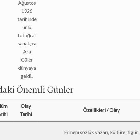
Ağustos
1926
tarihinde
ünlü
fotoğraf
sanatçısı
Ara
Güler
dünyaya
geldi..
ndaki Önemli Günler
lüm
Olay
Özellikleri / Olay
rihi
Tarihi
Ermeni sözlük yazarı, kültürel figür.