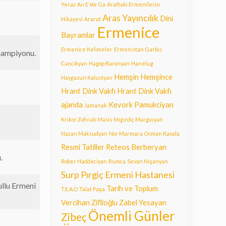
Yeraz
An E Vor Ga
Araftaki Ermenilerin
Aras Yayıncılık
Dini
Hikayesi
Ararat
Ermenice
Bayramlar
Ermenice Kelimeler
Ermenistan
Garbis
şampiyonu.
Cancikyan
Hagop Baronyan
Hanelug
Hemşin
Hemşince
Haygazun Kalustyan
Hrant Dink Vakfı
Hrant Dink Vakfı
ajanda
Kevork Pamukciyan
Jamanak
Krikor Zohrab
Masis
Mıgırdiç Margosyan
Nazan Maksudyan
Nor Marmara
Osman Kavala
Resmi Tatiller
Reteos Berberyan
.
Rober Haddeciyan
Rumca
Sevan Nişanyan
Surp Pırgiç Ermeni Hastanesi
ullu Ermeni
Tarih ve Toplum
T.E.A.O
Talat Paşa
Vercihan Ziflioğlu
Zabel Yesayan
Önemli Günler
Zibeç