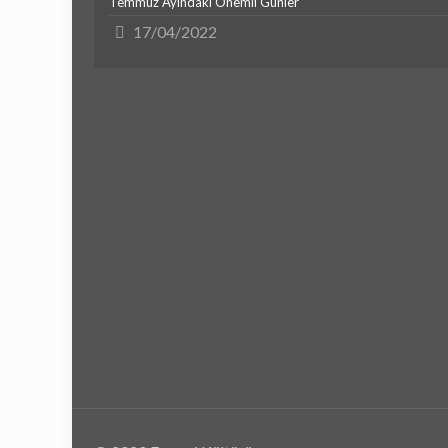
Temmuz Ayındaki Önemli Günler
17/04/2022