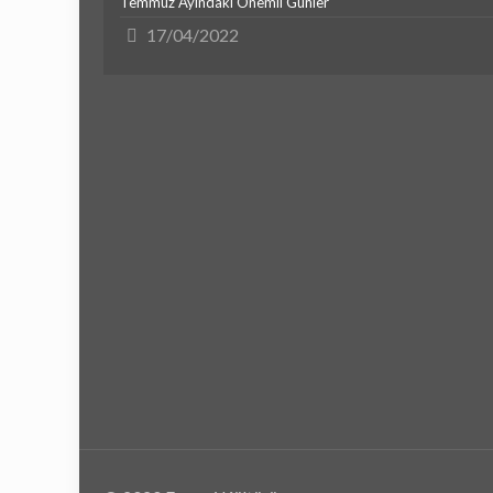
Temmuz Ayındaki Önemli Günler
17/04/2022