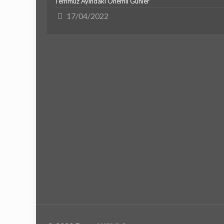
Temmuz Ayındaki Önemli Günler
17/04/2022