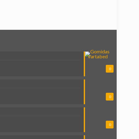
0
0
0