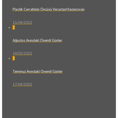
Plastik Cerrahinin Öncüsü Varaztad Kazancıyan
15/04/2023
0
Ağustos Ayındaki Önemli Günler
14/05/2022
0
Temmuz Ayındaki Önemli Günler
17/04/2022