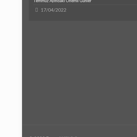
Temmuz Ayındaki Önemli Günler
17/04/2022