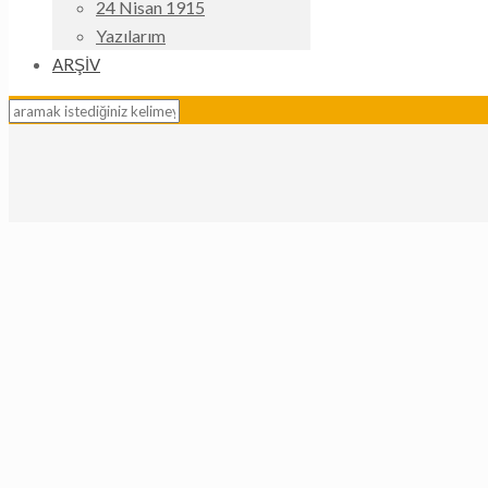
24 Nisan 1915
Yazılarım
ARŞİV