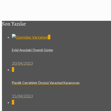
Son Yazılar
0
Eylül Ayındaki Önemli Günler
20/04/2023
0
Plastik Cerrahinin Öncüsü Varaztad Kazancıyan
15/04/2023
0