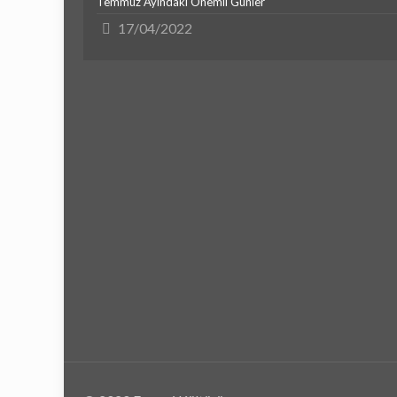
Temmuz Ayındaki Önemli Günler
17/04/2022