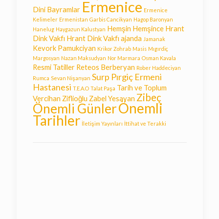
Ermenice
Dini Bayramlar
Ermenice
Kelimeler
Ermenistan
Garbis Cancikyan
Hagop Baronyan
Hemşin
Hemşince
Hrant
Hanelug
Haygazun Kalustyan
Dink Vakfı
Hrant Dink Vakfı ajanda
Jamanak
Kevork Pamukciyan
Krikor Zohrab
Masis
Mıgırdiç
Margosyan
Nazan Maksudyan
Nor Marmara
Osman Kavala
Resmi Tatiller
Reteos Berberyan
Rober Haddeciyan
Surp Pırgiç Ermeni
Rumca
Sevan Nişanyan
Hastanesi
Tarih ve Toplum
T.E.A.O
Talat Paşa
Zibeç
Vercihan Ziflioğlu
Zabel Yesayan
Önemli
Önemli Günler
Tarihler
İletişim Yayınları
İttihat ve Terakki