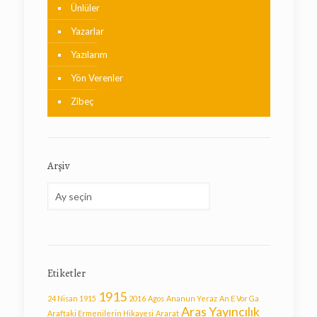
Ünlüler
Yazarlar
Yazılarım
Yön Verenler
Zibeç
Arşiv
Arşiv
Etiketler
1915
24 Nisan 1915
2016
Agos
Ananun Yeraz
An E Vor Ga
Aras Yayıncılık
Araftaki Ermenilerin Hikayesi
Ararat