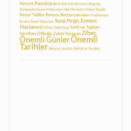
Kevork Pamukciyan
Krikor Zohrab
Masis
Mıgırdiç
Margosyan
Nazan Maksudyan
Nor Marmara
Osman Kavala
Resmi Tatiller
Reteos Berberyan
Rober Haddeciyan
Surp Pırgiç Ermeni
Rumca
Sevan Nişanyan
Hastanesi
Tarih ve Toplum
T.E.A.O
Talat Paşa
Zibeç
Vercihan Ziflioğlu
Zabel Yesayan
Önemli
Önemli Günler
Tarihler
İletişim Yayınları
İttihat ve Terakki