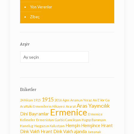
Yön Verenler
Zibeç
Arşiv
Arşiv
Etiketler
1915
24 Nisan 1915
2016
Agos
Ananun Yeraz
An E Vor Ga
Aras Yayıncılık
Araftaki Ermenilerin Hikayesi
Ararat
Ermenice
Dini Bayramlar
Ermenice
Kelimeler
Ermenistan
Garbis Cancikyan
Hagop Baronyan
Hemşin
Hemşince
Hrant
Hanelug
Haygazun Kalustyan
Dink Vakfı
Hrant Dink Vakfı ajanda
Jamanak