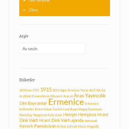
Yön Verenler
Zibeç
Arşiv
Arşiv
Etiketler
1915
24 Nisan 1915
2016
Agos
Ananun Yeraz
An E Vor Ga
Aras Yayıncılık
Araftaki Ermenilerin Hikayesi
Ararat
Ermenice
Dini Bayramlar
Ermenice
Kelimeler
Ermenistan
Garbis Cancikyan
Hagop Baronyan
Hemşin
Hemşince
Hrant
Hanelug
Haygazun Kalustyan
Dink Vakfı
Hrant Dink Vakfı ajanda
Jamanak
Kevork Pamukciyan
Krikor Zohrab
Masis
Mıgırdiç