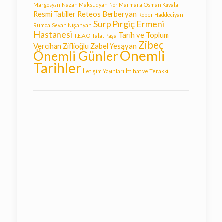
Margosyan
Nazan Maksudyan
Nor Marmara
Osman Kavala
Resmi Tatiller
Reteos Berberyan
Rober Haddeciyan
Surp Pırgiç Ermeni
Rumca
Sevan Nişanyan
Hastanesi
Tarih ve Toplum
T.E.A.O
Talat Paşa
Zibeç
Vercihan Ziflioğlu
Zabel Yesayan
Önemli
Önemli Günler
Tarihler
İletişim Yayınları
İttihat ve Terakki