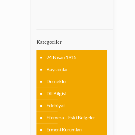
Kategoriler
24 Nisan 1915
Bayramlar
Dernekler
Dil Bilgisi
Edebiyat
Efemera – Eski Belgeler
Ermeni Kurumları