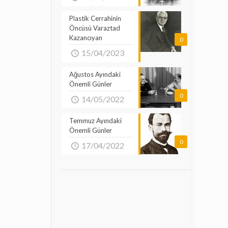
Plastik Cerrahinin
Öncüsü Varaztad
Kazancıyan
0
15/04/2023
Ağustos Ayındaki
Önemli Günler
0
14/05/2022
Temmuz Ayındaki
Önemli Günler
0
17/04/2022