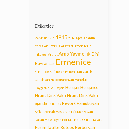
Etiketler
1915
24 Nisan 1915
2016
Agos
Ananun
Yeraz
An E Vor Ga
Araftaki Ermenilerin
Aras Yayıncılık
Dini
Hikayesi
Ararat
Ermenice
Bayramlar
Ermenice Kelimeler
Ermenistan
Garbis
Cancikyan
Hagop Baronyan
Hanelug
Hemşin
Hemşince
Haygazun Kalustyan
Hrant Dink Vakfı
Hrant Dink Vakfı
ajanda
Kevork Pamukciyan
Jamanak
Krikor Zohrab
Masis
Mıgırdiç Margosyan
Nazan Maksudyan
Nor Marmara
Osman Kavala
Resmi Tatiller
Reteos Berberyan