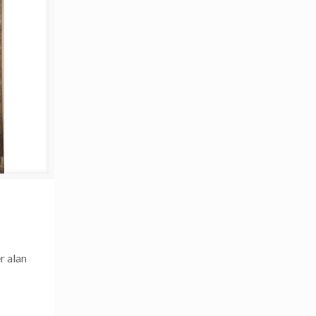
r alan
]