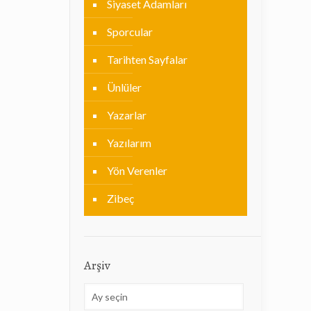
Siyaset Adamları
Sporcular
Tarihten Sayfalar
Ünlüler
Yazarlar
Yazılarım
Yön Verenler
Zibeç
Arşiv
Arşiv