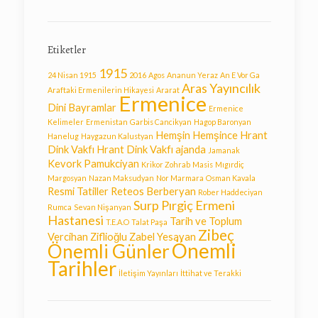
Etiketler
1915
24 Nisan 1915
2016
Agos
Ananun Yeraz
An E Vor Ga
Aras Yayıncılık
Araftaki Ermenilerin Hikayesi
Ararat
Ermenice
Dini Bayramlar
Ermenice
Kelimeler
Ermenistan
Garbis Cancikyan
Hagop Baronyan
Hemşin
Hemşince
Hrant
Hanelug
Haygazun Kalustyan
Dink Vakfı
Hrant Dink Vakfı ajanda
Jamanak
Kevork Pamukciyan
Krikor Zohrab
Masis
Mıgırdiç
Margosyan
Nazan Maksudyan
Nor Marmara
Osman Kavala
Resmi Tatiller
Reteos Berberyan
Rober Haddeciyan
Surp Pırgiç Ermeni
Rumca
Sevan Nişanyan
Hastanesi
Tarih ve Toplum
T.E.A.O
Talat Paşa
Zibeç
Vercihan Ziflioğlu
Zabel Yesayan
Önemli
Önemli Günler
Tarihler
İletişim Yayınları
İttihat ve Terakki