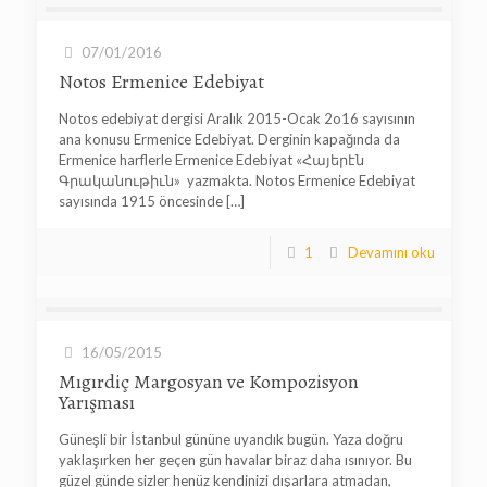
07/01/2016
Notos Ermenice Edebiyat
Notos edebiyat dergisi Aralık 2015-Ocak 2o16 sayısının
ana konusu Ermenice Edebiyat. Derginin kapağında da
Ermenice harflerle Ermenice Edebiyat «Հայերէն
Գրականութիւն» yazmakta. Notos Ermenice Edebiyat
sayısında 1915 öncesinde
[…]
1
Devamını oku
16/05/2015
Mıgırdiç Margosyan ve Kompozisyon
Yarışması
Güneşli bir İstanbul gününe uyandık bugün. Yaza doğru
yaklaşırken her geçen gün havalar biraz daha ısınıyor. Bu
güzel günde sizler henüz kendinizi dışarlara atmadan,