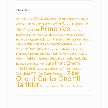
Etiketler
1915
24 Nisan 1915
2016
Agos
Ananun Yeraz
An E Vor Ga
Aras Yayıncılık
Araftaki Ermenilerin Hikayesi
Ararat
Ermenice
Dini Bayramlar
Ermenice
Kelimeler
Ermenistan
Garbis Cancikyan
Hagop Baronyan
Hemşin
Hemşince
Hrant
Hanelug
Haygazun Kalustyan
Dink Vakfı
Hrant Dink Vakfı ajanda
Jamanak
Kevork Pamukciyan
Krikor Zohrab
Masis
Mıgırdiç
Margosyan
Nazan Maksudyan
Nor Marmara
Osman Kavala
Resmi Tatiller
Reteos Berberyan
Rober Haddeciyan
Surp Pırgiç Ermeni
Rumca
Sevan Nişanyan
Hastanesi
Tarih ve Toplum
T.E.A.O
Talat Paşa
Zibeç
Vercihan Ziflioğlu
Zabel Yesayan
Önemli
Önemli Günler
Tarihler
İletişim Yayınları
İttihat ve Terakki