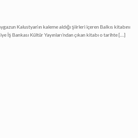
azun Kalustyan‘ın kaleme aldığı şiirleri içeren Balkıs kitabını
ye İş Bankası Kültür Yayınları’ndan çıkan kitabı o tarihte
[…]