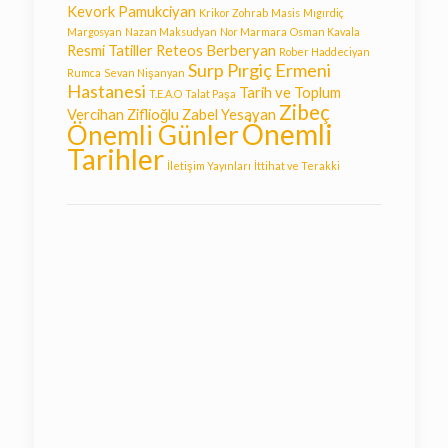
Kevork Pamukciyan
Krikor Zohrab
Masis
Mıgırdiç
Margosyan
Nazan Maksudyan
Nor Marmara
Osman Kavala
Resmi Tatiller
Reteos Berberyan
Rober Haddeciyan
Surp Pırgiç Ermeni
Rumca
Sevan Nişanyan
Hastanesi
Tarih ve Toplum
T.E.A.O
Talat Paşa
Zibeç
Vercihan Ziflioğlu
Zabel Yesayan
Önemli
Önemli Günler
Tarihler
İletişim Yayınları
İttihat ve Terakki