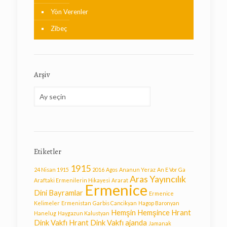
Yön Verenler
Zibeç
Arşiv
Arşiv
Etiketler
1915
24 Nisan 1915
2016
Agos
Ananun Yeraz
An E Vor Ga
Aras Yayıncılık
Araftaki Ermenilerin Hikayesi
Ararat
Ermenice
Dini Bayramlar
Ermenice
Kelimeler
Ermenistan
Garbis Cancikyan
Hagop Baronyan
Hemşin
Hemşince
Hrant
Hanelug
Haygazun Kalustyan
Dink Vakfı
Hrant Dink Vakfı ajanda
Jamanak