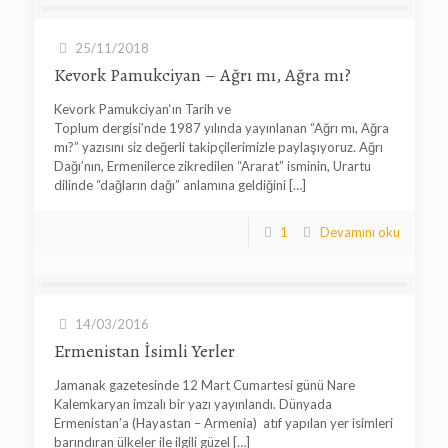
25/11/2018
Kevork Pamukciyan – Ağrı mı, Ağra mı?
Kevork Pamukciyan‘ın Tarih ve
Toplum dergisi’nde 1987 yılında yayınlanan “Ağrı mı, Ağra
mı?” yazısını siz değerli takipçilerimizle paylaşıyoruz. Ağrı
Dağı’nın, Ermenilerce zikredilen “Ararat” isminin, Urartu
dilinde “dağların dağı” anlamına geldiğini
[…]
1
Devamını oku
14/03/2016
Ermenistan İsimli Yerler
Jamanak gazetesinde 12 Mart Cumartesi günü Nare
Kalemkaryan imzalı bir yazı yayınlandı. Dünyada
Ermenistan’a (Hayastan – Armenia) atıf yapılan yer isimleri
barındıran ülkeler ile ilgili güzel
[…]