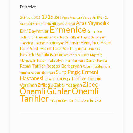
Etiketler
1915
24 Nisan 1915
2016
Agos
Ananun Yeraz
An E Vor Ga
Aras Yayıncılık
Araftaki Ermenilerin Hikayesi
Ararat
Ermenice
Dini Bayramlar
Ermenice
Kelimeler
Ermenistan
Garbis Cancikyan
Hagop Baronyan
Hemşin
Hemşince
Hrant
Hanelug
Haygazun Kalustyan
Dink Vakfı
Hrant Dink Vakfı ajanda
Jamanak
Kevork Pamukciyan
Krikor Zohrab
Masis
Mıgırdiç
Margosyan
Nazan Maksudyan
Nor Marmara
Osman Kavala
Resmi Tatiller
Reteos Berberyan
Rober Haddeciyan
Surp Pırgiç Ermeni
Rumca
Sevan Nişanyan
Hastanesi
Tarih ve Toplum
T.E.A.O
Talat Paşa
Zibeç
Vercihan Ziflioğlu
Zabel Yesayan
Önemli
Önemli Günler
Tarihler
İletişim Yayınları
İttihat ve Terakki