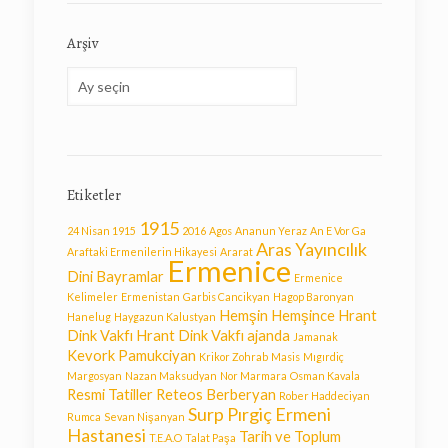
Arşiv
Arşiv
Etiketler
1915
24 Nisan 1915
2016
Agos
Ananun Yeraz
An E Vor Ga
Aras Yayıncılık
Araftaki Ermenilerin Hikayesi
Ararat
Ermenice
Dini Bayramlar
Ermenice
Kelimeler
Ermenistan
Garbis Cancikyan
Hagop Baronyan
Hemşin
Hemşince
Hrant
Hanelug
Haygazun Kalustyan
Dink Vakfı
Hrant Dink Vakfı ajanda
Jamanak
Kevork Pamukciyan
Krikor Zohrab
Masis
Mıgırdiç
Margosyan
Nazan Maksudyan
Nor Marmara
Osman Kavala
Resmi Tatiller
Reteos Berberyan
Rober Haddeciyan
Surp Pırgiç Ermeni
Rumca
Sevan Nişanyan
Hastanesi
Tarih ve Toplum
T.E.A.O
Talat Paşa