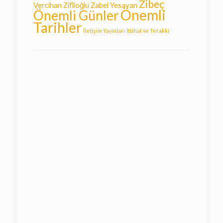
Zibeç
Vercihan Ziflioğlu
Zabel Yesayan
Önemli
Önemli Günler
Tarihler
İletişim Yayınları
İttihat ve Terakki