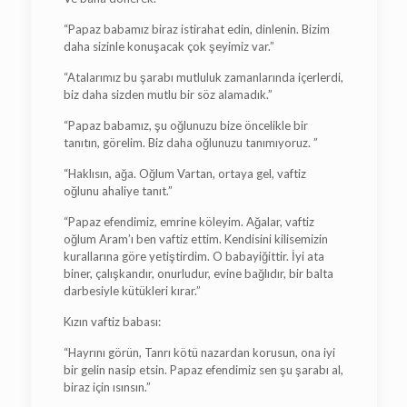
“Papaz babamız biraz istirahat edin, dinlenin. Bizim
daha sizinle konuşacak çok şeyimiz var.”
“Atalarımız bu şarabı mutluluk zamanlarında içerlerdi,
biz daha sizden mutlu bir söz alamadık.”
“Papaz babamız, şu oğlunuzu bize öncelikle bir
tanıtın, görelim. Biz daha oğlunuzu tanımıyoruz. ”
“Haklısın, ağa. Oğlum Vartan, ortaya gel, vaftiz
oğlunu ahaliye tanıt.”
“Papaz efendimiz, emrine köleyim. Ağalar, vaftiz
oğlum Aram’ı ben vaftiz ettim. Kendisini kilisemizin
kurallarına göre yetiştirdim. O babayiğittir. İyi ata
biner, çalışkandır, onurludur, evine bağlıdır, bir balta
darbesiyle kütükleri kırar.”
Kızın vaftiz babası:
“Hayrını görün, Tanrı kötü nazardan korusun, ona iyi
bir gelin nasip etsin. Papaz efendimiz sen şu şarabı al,
biraz için ısınsın.”