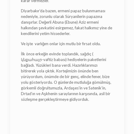
karar vermezler.
Diyarbakır’da bazen, ermeni papaz bulunmaması
nedeniyle, zorunlu olarak Süryanilerin papazına
danışırlar. Değerli Abuna (Ebune) Aziz ermeni
halkından şevkatini esirgemez, fakat halkımız yine de
kendilerini yetim hissederler.
Ve işte varlığım onlar için mutlu bir fırsat oldu.
İlk önce erkeğin evinde toplandık, sağdıç (
կնքահայր-vaftiz babası) hediyelerin paketlerini
bağladı. Yüzükleri bana verdi. Hazırlıklarımızı
bitirerek yola çıktık. Kortejimizin önünde ben
yürüyordum, önümde de bir genç, elinde fener, bize
yolu gösteriyordu. O günlerde mutluluğa gömülmüş,
görkemli doğrultumuzla, Ardaşes’in ve Satenik’in,
Drtad’ın ve Aşkhenin saraylarının karşısında, asil bir
sözleşme gerçekleştirmeye gidiyorduk.