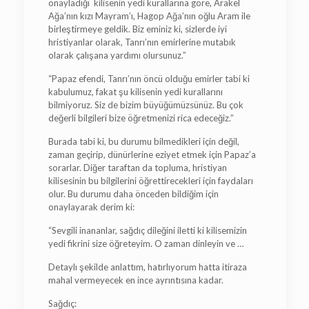
onayladığı kilisenin yedi kurallarına göre, Arakel
Ağa’nın kızı Mayram’ı, Hagop Ağa’nın oğlu Aram ile
birleştirmeye geldik. Biz eminiz ki, sizlerde iyi
hristiyanlar olarak, Tanrı’nın emirlerine mutabık
olarak çalışana yardımı olursunuz.”
“Papaz efendi, Tanrı’nın öncü olduğu emirler tabi ki
kabulumuz, fakat şu kilisenin yedi kurallarını
bilmiyoruz. Siz de bizim büyüğümüzsünüz. Bu çok
değerli bilgileri bize öğretmenizi rica edeceğiz.”
Burada tabi ki, bu durumu bilmedikleri için değil,
zaman geçirip, dünürlerine eziyet etmek için Papaz’a
sorarlar. Diğer taraftan da topluma, hristiyan
kilisesinin bu bilgilerini öğrettirecekleri için faydaları
olur. Bu durumu daha önceden bildiğim için
onaylayarak derim ki:
“Sevgili inananlar, sağdıç dileğini iletti ki kilisemizin
yedi fikrini size öğreteyim. O zaman dinleyin ve …
Detaylı şekilde anlattım, hatırlıyorum hatta itiraza
mahal vermeyecek en ince ayrıntısına kadar.
Sağdıç: