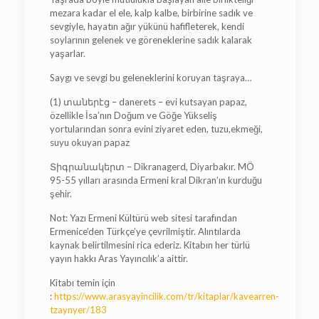
mezara kadar el ele, kalp kalbe, birbirine sadık ve
sevgiyle, hayatın ağır yükünü hafifleterek, kendi
soylarının gelenek ve göreneklerine sadık kalarak
yaşarlar.
Saygı ve sevgi bu geleneklerini koruyan taşraya…
(1) տաներէց – danerets – evi kutsayan papaz,
özellikle İsa’nın Doğum ve Göğe Yükseliş
yortularından sonra evini ziyaret eden, tuzu,ekmeği,
suyu okuyan papaz
Տիգրանակերտ – Dikranagerd, Diyarbakır. MÖ
95-55 yılları arasında Ermeni kral Dikran’ın kurduğu
şehir.
Not: Yazı Ermeni Kültürü web sitesi tarafından
Ermenice’den Türkçe’ye çevrilmiştir. Alıntılarda
kaynak belirtilmesini rica ederiz. Kitabın her türlü
yayın hakkı Aras Yayıncılık’a aittir.
Kitabı temin için
:
https://www.arasyayincilik.com/tr/kitaplar/kavearren-
tzaynyer/183