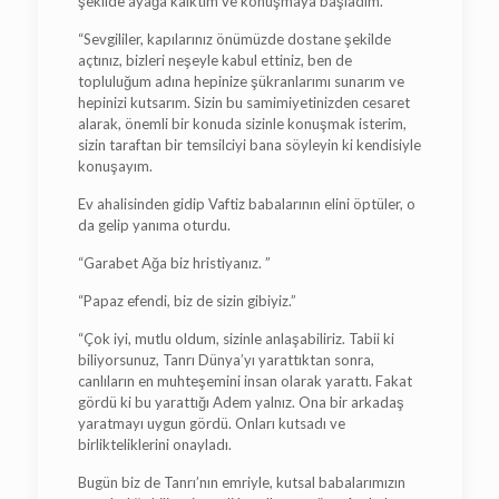
şekilde ayağa kalktım ve konuşmaya başladım.
“Sevgililer, kapılarınız önümüzde dostane şekilde
açtınız, bizleri neşeyle kabul ettiniz, ben de
topluluğum adına hepinize şükranlarımı sunarım ve
hepinizi kutsarım. Sizin bu samimiyetinizden cesaret
alarak, önemli bir konuda sizinle konuşmak isterim,
sizin taraftan bir temsilciyi bana söyleyin ki kendisiyle
konuşayım.
Ev ahalisinden gidip Vaftiz babalarının elini öptüler, o
da gelip yanıma oturdu.
“Garabet Ağa biz hristiyanız. ”
“Papaz efendi, biz de sizin gibiyiz.”
“Çok iyi, mutlu oldum, sizinle anlaşabiliriz. Tabii ki
biliyorsunuz, Tanrı Dünya’yı yarattıktan sonra,
canlıların en muhteşemini insan olarak yarattı. Fakat
gördü ki bu yarattığı Adem yalnız. Ona bir arkadaş
yaratmayı uygun gördü. Onları kutsadı ve
birlikteliklerini onayladı.
Bugün biz de Tanrı’nın emriyle, kutsal babalarımızın