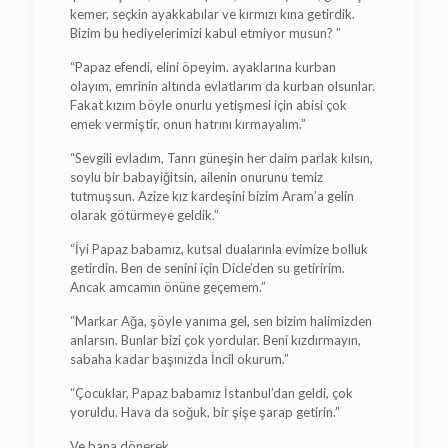
kemer, seçkin ayakkabılar ve kırmızı kına getirdik.
Bizim bu hediyelerimizi kabul etmiyor musun? ”
“Papaz efendi, elini öpeyim. ayaklarına kurban
olayım, emrinin altında evlatlarım da kurban olsunlar.
Fakat kızım böyle onurlu yetişmesi için abisi çok
emek vermiştir, onun hatrını kırmayalım.”
“Sevgili evladım, Tanrı güneşin her daim parlak kılsın,
soylu bir babayiğitsin, ailenin onurunu temiz
tutmuşsun. Azize kız kardeşini bizim Aram’a gelin
olarak götürmeye geldik.”
“İyi Papaz babamız, kutsal dualarınla evimize bolluk
getirdin. Ben de senini için Dicle’den su getiririm.
Ancak amcamın önüne geçemem.”
“Markar Ağa, şöyle yanıma gel, sen bizim halimizden
anlarsın. Bunlar bizi çok yordular. Beni kızdırmayın,
sabaha kadar başınızda İncil okurum.”
“Çocuklar, Papaz babamız İstanbul’dan geldi, çok
yoruldu. Hava da soğuk, bir şişe şarap getirin.”
Ve bana dönerek.