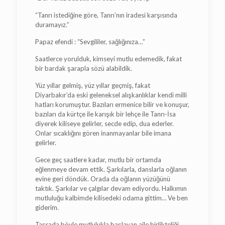
“Tanrı istediğine göre, Tanrı’nın iradesi karşısında
duramayız.”
Papaz efendi : “Sevgililer, sağlığınıza…”
Saatlerce yorulduk, kimseyi mutlu edemedik, fakat
bir bardak şarapla sözü alabildik.
Yüz yıllar gelmiş, yüz yıllar geçmiş, fakat
Diyarbakır’da eski geleneksel alışkanlıklar kendi milli
hatları korumuştur. Bazıları ermenice bilir ve konuşur,
bazıları da kürtçe ile karışık bir lehçe ile Tanrı-İsa
diyerek kiliseye gelirler, secde edip, dua ederler.
Onlar sıcaklığını gören inanmayanlar bile imana
gelirler.
Gece geç saatlere kadar, mutlu bir ortamda
eğlenmeye devam ettik. Şarkılarla, danslarla oğlanın
evine geri döndük. Orada da oğlanın yüzüğünü
taktık. Şarkılar ve çalgılar devam ediyordu. Halkımın
mutluluğu kalbimde kilisedeki odama gittim… Ve ben
giderim.
Taşrada böyle mutlulukla başlayan aile birlikteliği