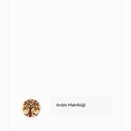
Ardziv Makriküği