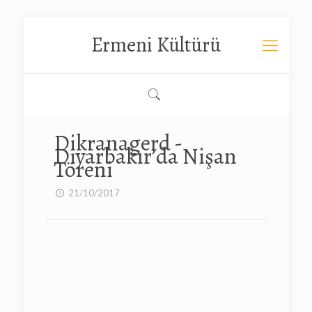
Ermeni Kültürü
Dikranagerd -
Diyarbakır’da Nişan
Töreni
21/10/2017