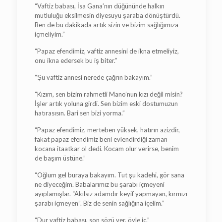
“Vaftiz babası, İsa Gana’nın düğününde halkın
mutluluğu eksilmesin diyesuyu şaraba dönüştürdü.
Ben de bu dakikada artık sizin ve bizim sağlığımıza
içmeliyim.”
“Papaz efendimiz, vaftiz annesini de ikna etmeliyiz,
onu ikna edersek bu iş biter.”
“Şu vaftiz annesi nerede çağrın bakayım.”
“Kızım, sen bizim rahmetli Mano’nun kızı değil misin?
İşler artık yoluna girdi. Sen bizim eski dostumuzun
hatırasısın. Bari sen bizi yorma.”
“Papaz efendimiz, merteben yüksek, hatırın azizdir,
fakat papaz efendimiz beni evlendirdiği zaman
kocana itaatkar ol dedi. Kocam olur verirse, benim
de başım üstüne.”
“Oğlum gel buraya bakayım. Tut şu kadehi, gör sana
ne diyeceğim. Babalarımız bu şarabı içmeyeni
ayıplamışlar. “Akılsız adamdır keyif yapmayan, kırmızı
şarabı içmeyen”. Biz de senin sağlığına içelim.”
“Dur vaftiz babası, son sözü ver, öyle iç.”