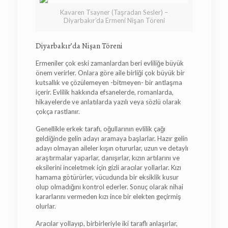
Kavaren Tsayner (Taşradan Sesler) –
Diyarbakır’da Ermeni Nişan Töreni
Diyarbakır’da Nişan Töreni
Ermeniler çok eski zamanlardan beri evliliğe büyük
önem verirler. Onlara göre aile birliği çok büyük bir
kutsallık ve çözülemeyen -bitmeyen- bir antlaşma
içerir. Evlilik hakkında efsanelerde, romanlarda,
hikayelerde ve anlatılarda yazılı veya sözlü olarak
çokça rastlanır.
Genellikle erkek tarafı, oğullarının evlilik çağı
geldiğinde gelin adayı aramaya başlarlar. Hazır gelin
adayı olmayan aileler kışın otururlar, uzun ve detaylı
araştırmalar yaparlar, danışırlar, kızın artılarını ve
eksilerini inceletmek için gizli aracılar yollarlar. Kızı
hamama götürürler, vücudunda bir eksiklik kusur
olup olmadığını kontrol ederler. Sonuç olarak nihai
kararlarını vermeden kızı ince bir elekten geçirmiş
olurlar.
Aracılar yollayıp, birbirleriyle iki taraflı anlaşırlar,