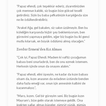
“Papaz efendi, çok teşekkür ederiz, ziyaretinizden
çok memnun kaldık, siz bugün bize göksel teselli
getirdiniz. Sizin bu baba şefkatinizin karşılığında size
ne ile ödüllendirebiliriz.
“Arakel Ağa, gel bakalım, siz sakın üzülmeyin. Ben bu
köleliğim karşısında hiçbir şey beklemiyorum, ben
görevimi yapmaya geldim, eğer biz bugün bu iki genci
mutlu kılarsak, en büyük ödülümü almış olacağım.”
Zordur Ermeni’den Kız Alması
“Çok iyi, Papaz Efendi. Madem ki vaftiz çocuğumun
babası beni onurladırdı, ben de onu ezmek istemem.
Herkesin içinde onun da onayını alalım.”
“Papaz efendi, elini öpeyim, ne kadar da kızın babası
olsam da, kızın anasının da evladının üstünde benden
daha fazla emeği var, onun için annesinin kalbini de
kazanmalıyız.”,
“Maro, kızım. Gel bir göreyim seni. Biz bugün kızın
Mayram’ı, bize gelin olarak istemeye geldik. Ona
ipekten şallar, elmas küpeler, zümrüt yüzük, gümüş