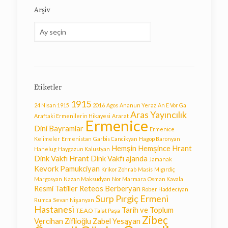
Arşiv
Arşiv
Etiketler
1915
24 Nisan 1915
2016
Agos
Ananun Yeraz
An E Vor Ga
Aras Yayıncılık
Araftaki Ermenilerin Hikayesi
Ararat
Ermenice
Dini Bayramlar
Ermenice
Kelimeler
Ermenistan
Garbis Cancikyan
Hagop Baronyan
Hemşin
Hemşince
Hrant
Hanelug
Haygazun Kalustyan
Dink Vakfı
Hrant Dink Vakfı ajanda
Jamanak
Kevork Pamukciyan
Krikor Zohrab
Masis
Mıgırdiç
Margosyan
Nazan Maksudyan
Nor Marmara
Osman Kavala
Resmi Tatiller
Reteos Berberyan
Rober Haddeciyan
Surp Pırgiç Ermeni
Rumca
Sevan Nişanyan
Hastanesi
Tarih ve Toplum
T.E.A.O
Talat Paşa
Zibeç
Vercihan Ziflioğlu
Zabel Yesayan