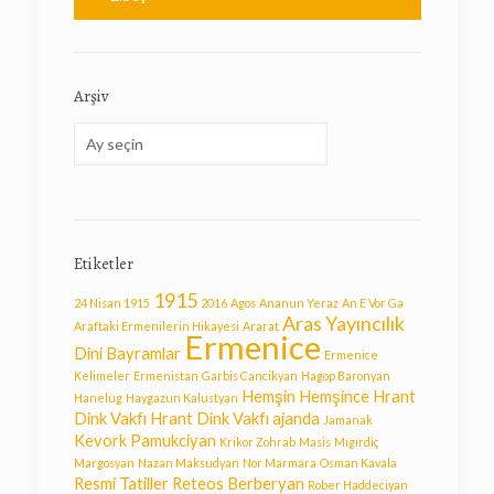
Arşiv
Arşiv
Etiketler
1915
24 Nisan 1915
2016
Agos
Ananun Yeraz
An E Vor Ga
Aras Yayıncılık
Araftaki Ermenilerin Hikayesi
Ararat
Ermenice
Dini Bayramlar
Ermenice
Kelimeler
Ermenistan
Garbis Cancikyan
Hagop Baronyan
Hemşin
Hemşince
Hrant
Hanelug
Haygazun Kalustyan
Dink Vakfı
Hrant Dink Vakfı ajanda
Jamanak
Kevork Pamukciyan
Krikor Zohrab
Masis
Mıgırdiç
Margosyan
Nazan Maksudyan
Nor Marmara
Osman Kavala
Resmi Tatiller
Reteos Berberyan
Rober Haddeciyan