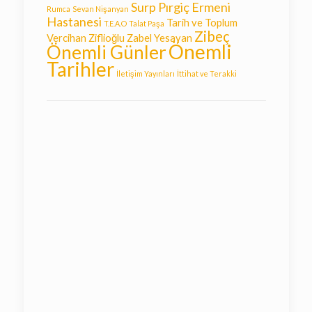
Surp Pırgiç Ermeni
Rumca
Sevan Nişanyan
Hastanesi
Tarih ve Toplum
T.E.A.O
Talat Paşa
Zibeç
Vercihan Ziflioğlu
Zabel Yesayan
Önemli
Önemli Günler
Tarihler
İletişim Yayınları
İttihat ve Terakki