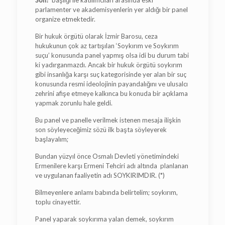
Son!’
başlığı ile katılımcıları arasında eski
parlamenter ve akademisyenlerin yer aldığı bir panel
organize etmektedir.
Bir hukuk örgütü olarak İzmir Barosu, ceza
hukukunun çok az tartışılan ‘Soykırım ve Soykırım
suçu’ konusunda panel yapmış olsa idi bu durum tabi
ki yadırganmazdı. Ancak bir hukuk örgütü soykırım
gibi insanlığa karşı suç kategorisinde yer alan bir suç
konusunda resmi ideolojinin payandalığını ve ulusalcı
zehrini afişe etmeye kalkınca bu konuda bir açıklama
yapmak zorunlu hale geldi.
Bu panel ve panelle verilmek istenen mesaja ilişkin
son söyleyeceğimiz sözü ilk başta söyleyerek
başlayalım;
Bundan yüzyıl önce Osmalı Devleti yönetimindeki
Ermenilere karşı Ermeni Tehciri adı altında planlanan
ve uygulanan faaliyetin adı SOYKIRIMDIR. (*)
Bilmeyenlere anlamı babında belirtelim; soykırım,
toplu cinayettir.
Panel yaparak soykırıma yalan demek, soykırım