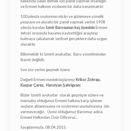
hakkında yalan demek için panel yapmak insanlığın
ve Ermeni halkının vicdanını bir daha kanatmaktır.
100.yılında soykırımın inkârı ve gizlemeye yönelik
pespaye ve ulusalcı bir panel yapmak yerine 1908
yılında kurulan
İzmir Barosunun kaç üyesinin
Ermeni
tehciri sırasında hayatını kaybettiğini araştırıp
bulmaya çabalamak tarihsel gerçeklere daha uygun
olacaktır.
Bilinmelidir ki İzmirli avukatlar, Baro yönetiminden
ibaret değildir.
Son söz yerine geçmek üzere;
Değerli Ermeni meslektaşlarımız
Krikor Zohrap,
Kaspar Çarez, Harutyan Şahrigyan;
Bizler Izmirli avukatlar olarak geçmişte sizlere ve
mensubu olduğunuz Ermeni halkına karşı işlenen
suçların aklanmasına ve soykırımın unutulmasına izin
vermeyeceğiz. Üyesi olduğumuz Baromuz adına
Ermeni Halkından Özür Diliyoruz…
Saygılarımızla. 08.04.2015.