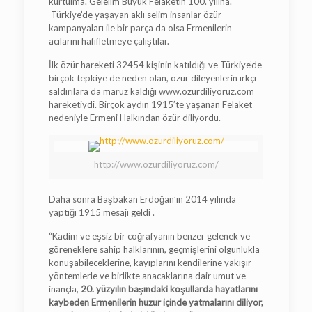
kurtulma. Gelelim Büyük Felaketin 100. yılına.
Türkiye’de yaşayan aklı selim insanlar özür
kampanyaları ile bir parça da olsa Ermenilerin
acılarını hafifletmeye çalıştılar.
İlk özür hareketi 32454 kişinin katıldığı ve Türkiye’de
birçok tepkiye de neden olan, özür dileyenlerin ırkçı
saldırılara da maruz kaldığı www.ozurdiliyoruz.com
hareketiydi. Birçok aydın 1915’te yaşanan Felaket
nedeniyle Ermeni Halkından özür diliyordu.
http://www.ozurdiliyoruz.com/
Daha sonra Başbakan Erdoğan’ın 2014 yılında
yaptığı 1915 mesajı geldi .
“Kadim ve eşsiz bir coğrafyanın benzer gelenek ve
göreneklere sahip halklarının, geçmişlerini olgunlukla
konuşabileceklerine, kayıplarını kendilerine yakışır
yöntemlerle ve birlikte anacaklarına dair umut ve
inançla,
20. yüzyılın başındaki koşullarda hayatlarını
kaybeden Ermenilerin huzur içinde yatmalarını diliyor,