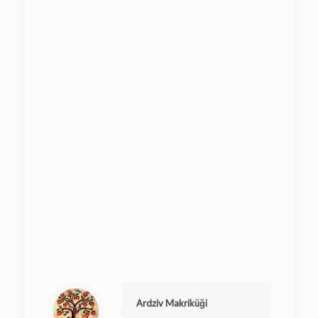
Ardziv Makriküği