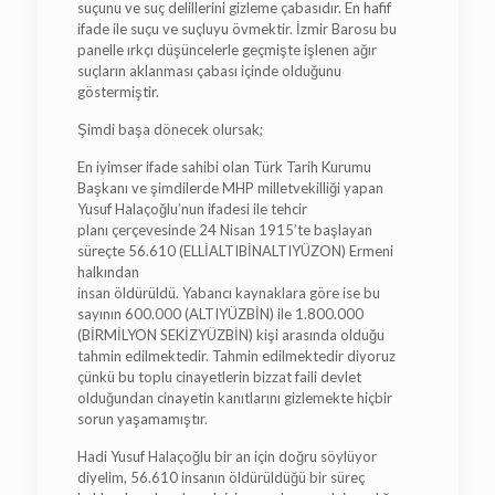
suçunu ve suç delillerini gizleme çabasıdır. En hafif
ifade ile suçu ve suçluyu övmektir. İzmir Barosu bu
panelle ırkçı düşüncelerle geçmişte işlenen ağır
suçların aklanması çabası içinde olduğunu
göstermiştir.
Şimdi başa dönecek olursak;
En iyimser ifade sahibi olan Türk Tarih Kurumu
Başkanı ve şimdilerde MHP milletvekilliği yapan
Yusuf Halaçoğlu’nun ifadesi ile tehcir
planı çerçevesinde 24 Nisan 1915’te başlayan
süreçte 56.610 (ELLİALTIBİNALTIYÜZON) Ermeni
halkından
insan öldürüldü. Yabancı kaynaklara göre ise bu
sayının 600.000 (ALTIYÜZBİN) ile 1.800.000
(BİRMİLYON SEKİZYÜZBİN) kişi arasında olduğu
tahmin edilmektedir. Tahmin edilmektedir diyoruz
çünkü bu toplu cinayetlerin bizzat faili devlet
olduğundan cinayetin kanıtlarını gizlemekte hiçbir
sorun yaşamamıştır.
Hadi Yusuf Halaçoğlu bir an için doğru söylüyor
diyelim, 56.610 insanın öldürüldüğü bir süreç