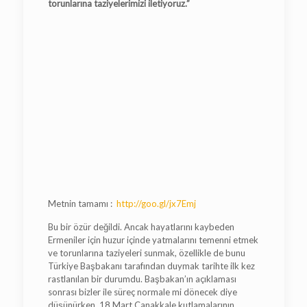
torunlarına taziyelerimizi iletiyoruz.”
Metnin tamamı :
http://goo.gl/jx7Emj
Bu bir özür değildi. Ancak hayatlarını kaybeden
Ermeniler için huzur içinde yatmalarını temenni etmek
ve torunlarına taziyeleri sunmak, özellikle de bunu
Türkiye Başbakanı tarafından duymak tarihte ilk kez
rastlanılan bir durumdu. Başbakan’ın açıklaması
sonrası bizler ile süreç normale mi dönecek diye
düşünürken, 18 Mart Çanakkale kutlamalarının