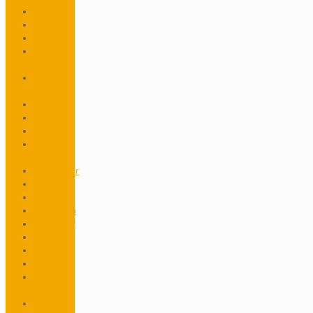
Güncel
Haberler
Hastane
Hrant
Dink Vakfı
Kamp
Armen
Kelimeler
Kiliseler
Kitaplar
Kültür &
Sanat
Mezarlıklar
Mimarlar
Okullar
Osmanlıca
Oyuncular
Şairler
Sanatçılar
Şarkılar
Siyaset
Adamları
Sporcular