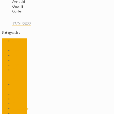
Ayındaki
Önemli
Günler
17/04/2022
Kategoriler
24 Nisan
1915
Bayramlar
Dernekler
Dil Bilgisi
Edebiyat
Efemera –
Eski
Belgeler
Ermeni
Kurumları
Ermenice
Etkinlikler
Filmler
Gazeteciler
Gazeteler