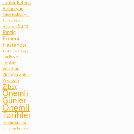
Tatiller
Reteos
Berberyan
Rober Haddeciyan
Rumca
Sevan
Surp
Nişanyan
Pırgiç
Ermeni
Hastanesi
T.E.A.O
Talat Paşa
Tarih ve
Toplum
Vercihan
Ziflioğlu
Zabel
Yesayan
Zibeç
Önemli
Günler
Önemli
Tarihler
İletişim Yayınları
İttihat ve Terakki