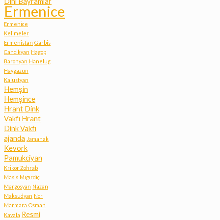
Dini Bayramlar
Ermenice
Ermenice
Kelimeler
Ermenistan
Garbis
Cancikyan
Hagop
Baronyan
Hanelug
Haygazun
Kalustyan
Hemşin
Hemşince
Hrant Dink
Vakfı
Hrant
Dink Vakfı
ajanda
Jamanak
Kevork
Pamukciyan
Krikor Zohrab
Masis
Mıgırdiç
Margosyan
Nazan
Maksudyan
Nor
Marmara
Osman
Resmi
Kavala