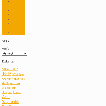
Tarihten
Sayfalar
Ünlüler
Yazarlar
Yazılarım
Yön
Verenler
Zibeç
Arşiv
Arşiv
Etiketler
24 Nisan 1915
1915
2016
Agos
Ananun Yeraz
An E
Vor Ga
Araftaki
Ermenilerin
Hikayesi
Ararat
Aras
Yayıncılık