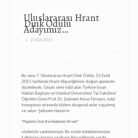
Uluslararası Hrant
Dink Ödülü
Adayımız…
27/03/2015
Bu sene 7. Uluslararası Hrant Dink Ödülü, 15 Eylül
2015 tarihinde Hrant Ahpariğimizin doğum gününde
düzenlecek. Geçen sene ödül alan Türkiye İnsan
Hakları Başkanı ve İstanbul Üniversitesi Tıp Fakültesi
Öğretim Üyesi Prof. Dr. Şebnem Korur Fincancı, ödül
konuşması sırasında bizlere duygusal anlar yaşatmış
ve salon Şebnem Hanım’ın
“Faşizme İnat Kardeşimsin Hrant”
sözleriyle yankılanmıştı. Bu sözler kulaklarımızdan
kalbimize ulaşmış ve Hrant Ahpariğimizin yerde