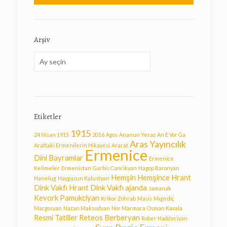
Arşiv
Arşiv
Etiketler
1915
24 Nisan 1915
2016
Agos
Ananun Yeraz
An E Vor Ga
Aras Yayıncılık
Araftaki Ermenilerin Hikayesi
Ararat
Ermenice
Dini Bayramlar
Ermenice
Kelimeler
Ermenistan
Garbis Cancikyan
Hagop Baronyan
Hemşin
Hemşince
Hrant
Hanelug
Haygazun Kalustyan
Dink Vakfı
Hrant Dink Vakfı ajanda
Jamanak
Kevork Pamukciyan
Krikor Zohrab
Masis
Mıgırdiç
Margosyan
Nazan Maksudyan
Nor Marmara
Osman Kavala
Resmi Tatiller
Reteos Berberyan
Rober Haddeciyan