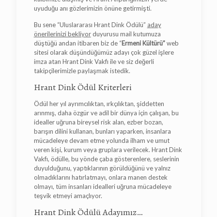
uyuduğu anı gözlerimizin önüne getirmişti.
Bu sene “Uluslararası Hrant Dink Ödülü”
aday
önerilerinizi bekliyor
duyurusu mail kutumuza
düştüğü andan itibaren biz de “
Ermeni Kültürü”
web
sitesi olarak düşündüğümüz adayı çok güzel işlere
imza atan Hrant Dink Vakfı ile ve siz değerli
takipçilerimizle paylaşmak istedik.
Hrant Dink Ödül Kriterleri
Ödül her yıl ayrımcılıktan, ırkçılıktan, şiddetten
arınmış, daha özgür ve adil bir dünya için çalışan, bu
idealler uğruna bireysel risk alan, ezber bozan,
barışın dilini kullanan, bunları yaparken, insanlara
mücadeleye devam etme yolunda ilham ve umut
veren kişi, kurum veya gruplara verilecek. Hrant Dink
Vakfı, ödülle, bu yönde çaba gösterenlere, seslerinin
duyulduğunu, yaptıklarının görüldüğünü ve yalnız
olmadıklarını hatırlatmayı, onlara manen destek
olmayı, tüm insanları idealleri uğruna mücadeleye
teşvik etmeyi amaçlıyor.
Hrant Dink Ödülü Adayımız…