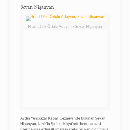
Sevan Nişanyan
Hrant Dink Ödülü Adayımız Sevan Nişanyan
Aydın Yenipazar Kapalı Cezaevi’nde bulunan Sevan
Nişanyan, İzmir’in Şirince Köyü’nde kendi arazisi
üzerine inşa ettiği 40 metrekarelik bir yapının “imara