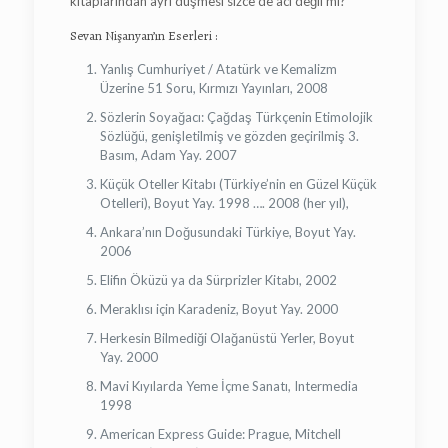
kitaplarından ayrı düşmesi sizce de acı değil mi?
Sevan Nişanyan’ın Eserleri :
Yanlış Cumhuriyet / Atatürk ve Kemalizm
Üzerine 51 Soru, Kırmızı Yayınları, 2008
Sözlerin Soyağacı: Çağdaş Türkçenin Etimolojik
Sözlüğü, genişletilmiş ve gözden geçirilmiş 3.
Basım, Adam Yay. 2007
Küçük Oteller Kitabı (Türkiye’nin en Güzel Küçük
Otelleri), Boyut Yay. 1998 …. 2008 (her yıl),
Ankara’nın Doğusundaki Türkiye, Boyut Yay.
2006
Elifin Öküzü ya da Sürprizler Kitabı, 2002
Meraklısı için Karadeniz, Boyut Yay. 2000
Herkesin Bilmediği Olağanüstü Yerler, Boyut
Yay. 2000
Mavi Kıyılarda Yeme İçme Sanatı, Intermedia
1998
American Express Guide: Prague, Mitchell