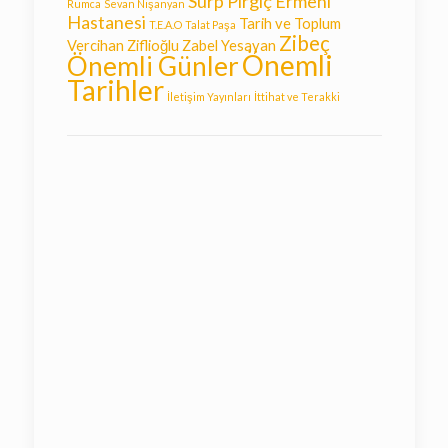
Surp Pırgiç Ermeni
Rumca
Sevan Nişanyan
Hastanesi
Tarih ve Toplum
T.E.A.O
Talat Paşa
Zibeç
Vercihan Ziflioğlu
Zabel Yesayan
Önemli
Önemli Günler
Tarihler
İletişim Yayınları
İttihat ve Terakki