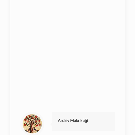
Ardziv Makriküği