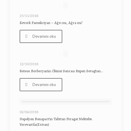
25/11/2018
Kevork Pamukciyan – Ağrı mı, Ağra mı?
Devamını oku
12/10/2018
Reteos Berberyan’ın Ölümü Sonrası Rupen Sevag’tan…
Devamını oku
02/06/2018
Napolyon Bonapart’ın Tahttan Feragat Mektubu
Yerevan’da(Erivan)