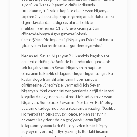
aykırı” ve “kaçak inşaat” olduğu iddiasıyla
tutuklanmıştı. 1 yıldır hapiste olan Sevan Nişanyan
toplam 2 yıl ceza alıp hapse girmiş ancak daha sonra
diğer davalardan aldığı cezalarla birlikte
mahkumiyet süresi 11 yıl 8 aya çıkmıştı. Son
dönemde başta Agos gazetesi olmak
üzere Şirince’de inşa ettiği Nişanyan Evleri hakkında
çıkan yıkım kararı ile tekrar gündeme gelmişti.
Neden mi Sevan Nişanyan ? Ülkemizin kaçak yapı
cenneti olduğu göz önünde bulundurulduğunda bir
tek kaçak yapıdan Sevan Nişanyan’ın hapiste
olmasının haksızlık olduğunu düşündüğümüz için. Bu
kadar değerli bir dil bilimcinin hapishanede
çürümesine yüreğimiz el vermediği için Sevan
Nişanyan. Yeni eserlerini zor şartlarda değil de insani
koşullarda özgürce yazabilmesi için adayımız Sevan
Nişanyan. Son olarak Sevan’ın “Nektar ve Batı” blog
yazısını okuduğumda parantez içinde yazdığı “(Galiba
Homeros’tan birkaç yüzyıl önce, Miken sarayının
envanter kayıtlarında da geçiyordu;
ama ilgili
kitaplarım yanımda değil
, o yüzden kesin birşey
söyleyemiyorum.)” diye yazmıştı. Bu dahi insanın