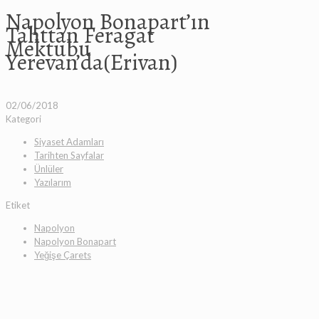
Napolyon Bonapart’ın
Tahttan Feragat
Mektubu
Yerevan’da(Erivan)
02/06/2018
Kategori
Siyaset Adamları
Tarihten Sayfalar
Ünlüler
Yazılarım
Etiket
Napolyon
Napolyon Bonapart
Yeğişe Çarets