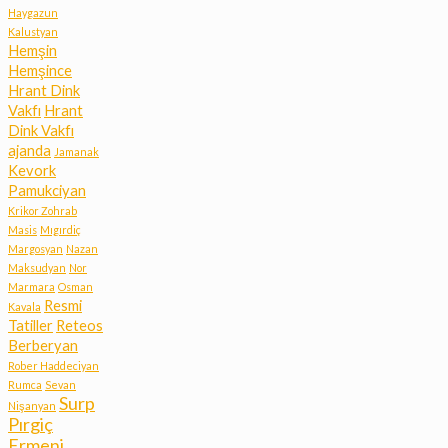
Haygazun
Kalustyan
Hemşin
Hemşince
Hrant Dink
Vakfı
Hrant
Dink Vakfı
ajanda
Jamanak
Kevork
Pamukciyan
Krikor Zohrab
Masis
Mıgırdiç
Margosyan
Nazan
Maksudyan
Nor
Marmara
Osman
Resmi
Kavala
Tatiller
Reteos
Berberyan
Rober Haddeciyan
Rumca
Sevan
Surp
Nişanyan
Pırgiç
Ermeni