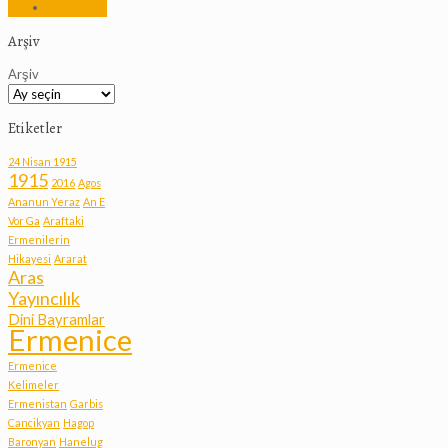
Zibeç
Arşiv
Arşiv
Etiketler
24 Nisan 1915
1915
2016
Agos
Ananun Yeraz
An E
Vor Ga
Araftaki
Ermenilerin
Hikayesi
Ararat
Aras
Yayıncılık
Dini Bayramlar
Ermenice
Ermenice
Kelimeler
Ermenistan
Garbis
Cancikyan
Hagop
Baronyan
Hanelug