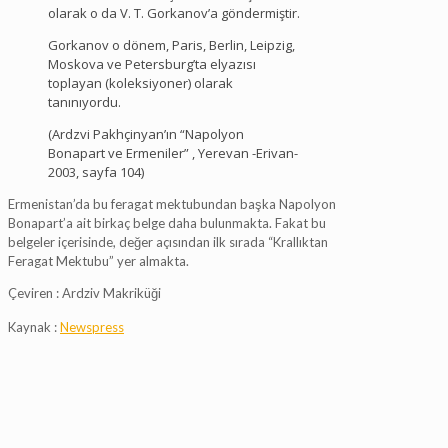
olarak o da V. T. Gorkanov’a göndermiştir.
Gorkanov o dönem, Paris, Berlin, Leipzig,
Moskova ve Petersburg’ta elyazısı
toplayan (koleksiyoner) olarak
tanınıyordu.
(Ardzvi Pakhçinyan’ın “Napolyon
Bonapart ve Ermeniler” , Yerevan -Erivan-
2003, sayfa 104)
Ermenistan’da bu feragat mektubundan başka Napolyon
Bonapart’a ait birkaç belge daha bulunmakta. Fakat bu
belgeler içerisinde, değer açısından ilk sırada “Krallıktan
Feragat Mektubu” yer almakta.
Çeviren : Ardziv Makriküği
Kaynak :
Newspress