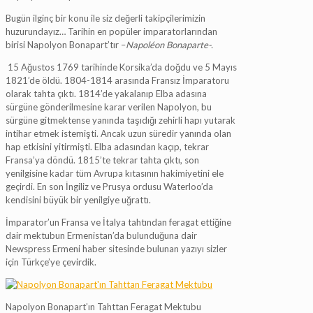
Bugün ilginç bir konu ile siz değerli takipçilerimizin
huzurundayız… Tarihin en popüler imparatorlarından
birisi Napolyon Bonapart’tır –
Napoléon Bonaparte-.
15 Ağustos 1769 tarihinde Korsika’da doğdu ve 5 Mayıs
1821’de öldü. 1804-1814 arasında Fransız İmparatoru
olarak tahta çıktı. 1814’de yakalanıp Elba adasına
sürgüne gönderilmesine karar verilen Napolyon, bu
sürgüne gitmektense yanında taşıdığı zehirli hapı yutarak
intihar etmek istemişti. Ancak uzun süredir yanında olan
hap etkisini yitirmişti. Elba adasından kaçıp, tekrar
Fransa’ya döndü. 1815’te tekrar tahta çıktı, son
yenilgisine kadar tüm Avrupa kıtasının hakimiyetini ele
geçirdi. En son İngiliz ve Prusya ordusu Waterloo’da
kendisini büyük bir yenilgiye uğrattı.
İmparator’un Fransa ve İtalya tahtından feragat ettiğine
dair mektubun Ermenistan’da bulunduğuna dair
Newspress Ermeni haber sitesinde bulunan yazıyı sizler
için Türkçe’ye çevirdik.
Napolyon Bonapart’ın Tahttan Feragat Mektubu