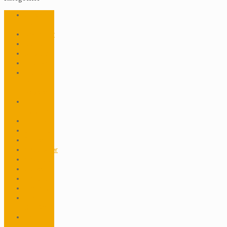
24 Nisan
1915
Bayramlar
Dernekler
Dil Bilgisi
Edebiyat
Efemera –
Eski
Belgeler
Ermeni
Kurumları
Ermenice
Etkinlikler
Filmler
Gazeteciler
Gazeteler
Güncel
Haberler
Hastane
Hrant
Dink Vakfı
Kamp
Armen