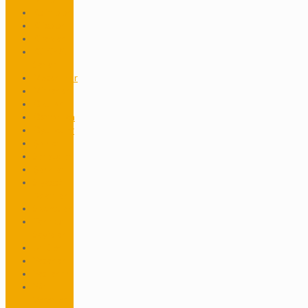
Kelimeler
Kiliseler
Kitaplar
Kültür &
Sanat
Mezarlıklar
Mimarlar
Okullar
Osmanlıca
Oyuncular
Şairler
Sanatçılar
Şarkılar
Siyaset
Adamları
Sporcular
Tarihten
Sayfalar
Ünlüler
Yazarlar
Yazılarım
Yön
Verenler