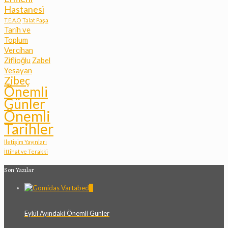
Hastanesi
T.E.A.O
Talat Paşa
Tarih ve
Toplum
Vercihan
Ziflioğlu
Zabel
Yesayan
Zibeç
Önemli
Günler
Önemli
Tarihler
İletişim Yayınları
İttihat ve Terakki
Son Yazılar
0
Eylül Ayındaki Önemli Günler