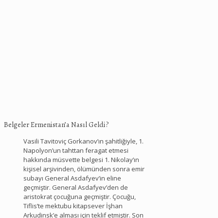
Belgeler Ermenistan’a Nasıl Geldi?
Vasili Tavitoviç Gorkanov’ın şahitliğiyle, 1.
Napolyon’un tahttan feragat etmesi
hakkında müsvette belgesi 1. Nikolay’ın
kişisel arşivinden, ölümünden sonra emir
subayı General Asdafyev’in eline
geçmiştir. General Asdafyev’den de
aristokrat çocuğuna geçmiştir. Çocuğu,
Tiflis’te mektubu kitapsever İşhan
Arkudinsk’e alması için teklif etmiştir. Son