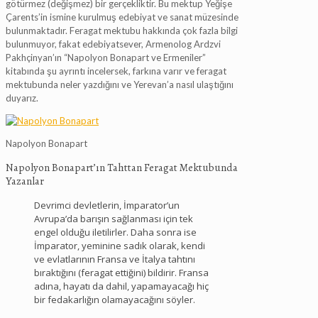
götürmez (değişmez) bir gerçekliktir. Bu mektup Yeğişe
Çarents’in ismine kurulmuş edebiyat ve sanat müzesinde
bulunmaktadır. Feragat mektubu hakkında çok fazla bilgi
bulunmuyor, fakat edebiyatsever, Armenolog Ardzvi
Pakhçinyan’ın “Napolyon Bonapart ve Ermeniler”
kitabında şu ayrıntı incelersek, farkına varır ve feragat
mektubunda neler yazdığını ve Yerevan’a nasıl ulaştığını
duyarız.
Napolyon Bonapart
Napolyon Bonapart’ın Tahttan Feragat Mektubunda
Yazanlar
Devrimci devletlerin, İmparator’un
Avrupa’da barışın sağlanması için tek
engel olduğu iletilirler. Daha sonra ise
İmparator, yeminine sadık olarak, kendi
ve evlatlarının Fransa ve İtalya tahtını
bıraktığını (feragat ettiğini) bildirir. Fransa
adına, hayatı da dahil, yapamayacağı hiç
bir fedakarlığın olamayacağını söyler.