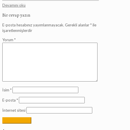
Devamını oku
Bir cevap yazın
E-posta hesabınız yayımlanmayacak.
Gerekli alanlar
*
ile
işaretlenmişlerdir
Yorum
*
İsim
*
E-posta
*
İnternet sitesi