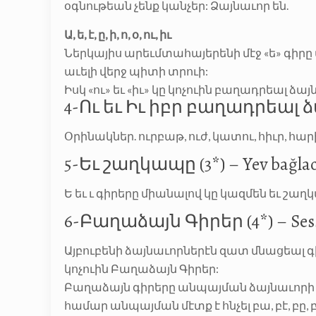
օգնութեան չենք կանչեր: Ձայնաւոր են.
Ա, ե, է, ը, ի, ո, օ, ու, իւ
Ներկայիս արեւմտահայերենի մէջ «ե» գիրը մէ
աւելի վերջ պիտի տրուի:
Իսկ «ու» եւ «իւ» կը կոչուին բաղադրեալ ձայնաւ
4-Ու եւ Իւ իբր բաղադրեալ ձայնա
Օրինակներ. ուրբաթ, ուժ, կատու, հիւր, հարի
5-Եւ շաղկապը (3*) – Yev bağlac
Ե եւ ւ գիրերը միանալով կը կազմեն եւ շաղ
6-Բաղաձայն Գիրեր (4*) – Sessi
Այբուբենի ձայնաւորներէն զատ մնացեալ գիր
կոչուին Բաղաձայն Գիրեր:
Բաղաձայն գիրերը անպայման ձայնաւորի մը
համար անպայման մէտք է հնչել բա, բէ, բը, 