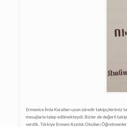
Ermenice İmla Kuralları uzun süredir takipçilerimiz
mesajlarla talep edilmekteydi. Bizler de değerli takipç
verdik. Türkiye Ermeni Azınlık Okulları Öğretmenle