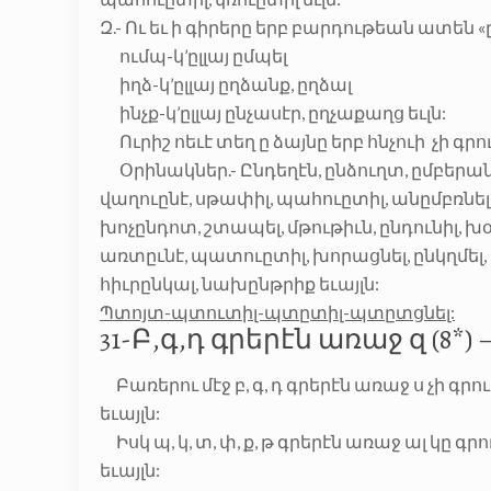
Զ.- Ու եւ ի գիրերը երբ բարդութեան ատեն «
ումպ-կ’ըլլայ ըմպել
իղձ-կ’ըլլայ ըղձանք, ըղձալ
ինչք-կ’ըլլայ ընչասէր, ըղչաքաղց եւլն:
Ուրիշ ոեւէ տեղ ը ձայնը երբ հնչուի չի գրո
Օրինակներ.- Ընդեղէն, ընձուղտ, ըմբերանել,
վաղուընէ, սթափիլ, պահուըտիլ, անըմբռնելի
խոչընդոտ, շտապել, մթութիւն, ընդունիլ, խօս
առտըւնէ, պատուըտիլ, խորացնել, ընկղմել,
հիւրընկալ, նախընթրիք եւայլն:
Պտոյտ-պտուտիլ-պտըտիլ-պտըտցնել:
31-Բ,գ,դ գրերէն առաջ զ (8*) – P(
Բառերու մէջ բ, գ, դ գրերէն առաջ ս չի գրո
եւայլն:
Իսկ պ, կ, տ, փ, ք, թ գրերէն առաջ ալ կը գրո
եւայլն: