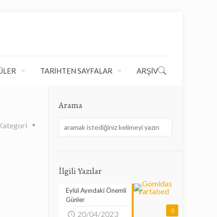
ÜLER
TARİHTEN SAYFALAR
ARŞİV
Arama
Kategori
İlgili Yazılar
Eylül Ayındaki Önemli
Günler
0
20/04/2023