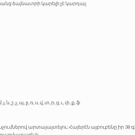
ռանց ձայնաւորի կարելի չէ կարդալ:
, ն, շ, չ, պ, ջ, ռ, ս, վ, տ, ր, ց, ւ, փ, ք, ֆ
 հնչումներով արտայայտելու: Հայերէն այբուբենը իր 38 գ
ն բազմատառն է: