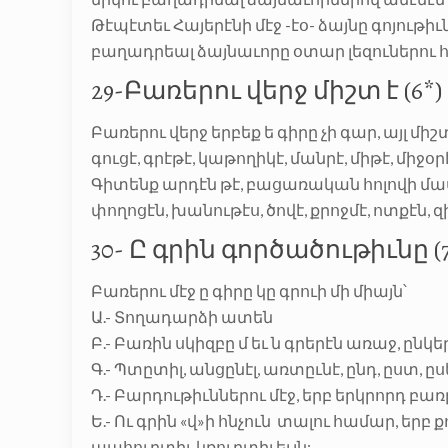
Թէպէտեւ Հայերէնի մէջ -էօ- ձայնը գոյութիւն
բաղադրեալ ձայնաւորը օտար լեզուներու հա
29-Բառերու վերջ միշտ է (6*) – 
Բառերու վերջ երբեք ե գիրը չի գար, այլ միշտ 
գուցէ, գրէթէ, կաթողիկէ, մանրէ, միթէ, միջօրէ
Գիտենք արդէն թէ, բացառական հոլովի մասնիկ
փողոցէն, խանութէս, ծովէ, քրոջմէ, ոտքէն, զ
30- Ը գրին գործածութիւնը (7*) 
Բառերու մէջ ը գիրը կը գրուի մի միայն՝
Ա.- Տողադարձի ատեն
Բ.- Բառին սկիզբը մ եւ ն գրերէն առաջ, ընկեր
Գ.- Պտըտիլ, անցընէլ, առտըւնէ, ընդ, ըստ, ըսե
Դ.- Բարդութիւններու մէջ, երբ երկրորդ բա
Ե.- Ու գրին «վ»ի հնչուն տալու համար, երբ 
պահուըտիլ, կռուըտիլ եւլն: