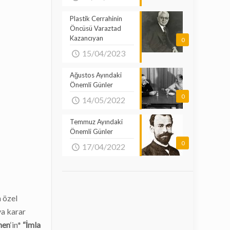
Plastik Cerrahinin
Öncüsü Varaztad
Kazancıyan
0
15/04/2023
Ağustos Ayındaki
Önemli Günler
0
14/05/2022
Temmuz Ayındaki
Önemli Günler
0
17/04/2022
 özel
ya karar
hen
‘in*
“İmla