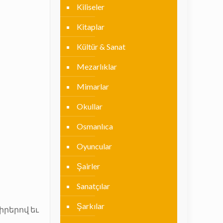
Kiliseler
Kitaplar
Kültür & Sanat
Mezarlıklar
Mimarlar
Okullar
Osmanlıca
Oyuncular
Şairler
Sanatçılar
Şarkılar
իրերով եւ