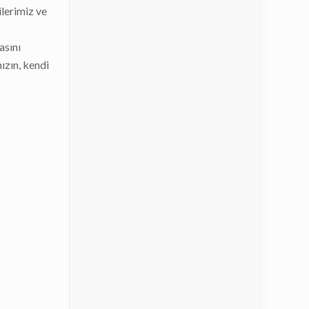
lerimiz ve
asını
ızın, kendi