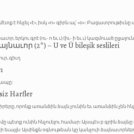
տք է հնչել «է», իսկ «ո» գիրն ալ՝ «օ»: Բացատրութիւնը
որ, երկու գրէ (ու- ո եւ ւ) (իւ- ի եւ ւ) կազմուած ըլլալո
ւոր (2*) – U ve Ü bileşik seslileri
ւր, գիւղ
ı
կապը:
z Harfler
երը, որոնք առանձին ձայն չունին եւ առանձին չեն հնչ
 պէտք ունին հնչուելու համար: Այսպէս բ գրին ձայնը
բի եւայլն: Այսինքն օգնութեան կը կանչուի ձայնաւորներ