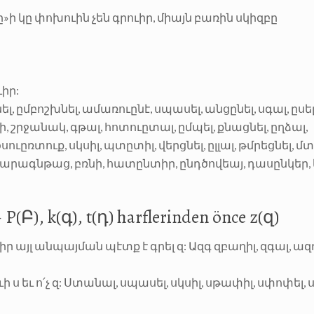
ը»ի կը փոխուին չեն գրուիր, միայն բառին սկիզբը
ւիր:
 ըմբոշխնել, ամառուընէ, սպասել, անցընել, սգալ, ըսել
, շրջանակ, գթալ, հոտուըտալ, ըմպել, քնացնել, ըղձալ,
ուըռտուք, սկսիլ, պտըտիլ, վերցնել, ըլլալ, թմրեցնել, մ
 արագնթաց, բռնի, հատընտիր, ընդծովեայ, դասընկեր, 
Բ), k(գ), t(դ) harflerinden önce z(զ)
ւիր այլ անպայման պէտք է գրել զ: Ազգ զբաղիլ, զգալ, ա
ւի ս եւ ո՛չ զ: Ստանալ, սպասել, սկսիլ, սթափիլ, սփոփել, 