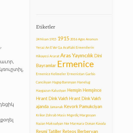
Etiketler
1915
24 Nisan 1915
2016
Agos
Ananun
,
Yeraz
An E Vor Ga
Araftaki Ermenilerin
Aras Yayıncılık
Dini
Hikayesi
Ararat
Ermenice
տաւոր,
Bayramlar
կռուըտիլ,
Ermenice Kelimeler
Ermenistan
Garbis
Cancikyan
Hagop Baronyan
Hanelug
Hemşin
Hemşince
Haygazun Kalustyan
Hrant Dink Vakfı
Hrant Dink Vakfı
զդեցիկ
ajanda
Kevork Pamukciyan
Jamanak
Krikor Zohrab
Masis
Mıgırdiç Margosyan
սքօղել
Nazan Maksudyan
Nor Marmara
Osman Kavala
Resmi Tatiller
Reteos Berberyan