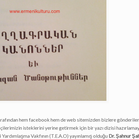
 tarafından hem facebook hem de web sitemizden bizlere gönderilen
ilerimizin isteklerini yerine getirmek için bir yazı dizisi hazırlama
ri Yardımlaşma Vakfının (T.E.A.O) yayınlamış olduğu
Dr. Şahnur Şa