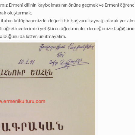
ımız Ermeni dilinin kaybolmasının önüne geçmek ve Ermeni öğrenci
ynak oluşturmak.
kitabın kütüphanenizde değerli bir başvuru kaynağı olarak yer alm
erli öğretmenlerimizi yetiştiren öğretmenler derneğimize bağışlarım
i olduğunu da lütfen unutmayalım.