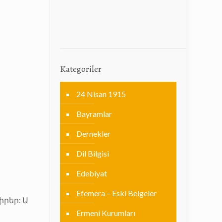
Kategoriler
24 Nisan 1915
Bayramlar
Dernekler
Dil Bilgisi
Edebiyat
Efemera – Eski Belgeler
իրեր: Ա
Ermeni Kurumları