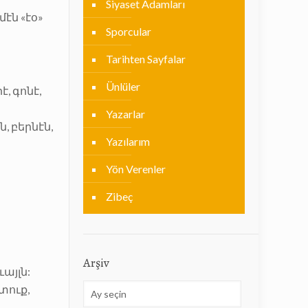
Siyaset Adamları
մէն «էօ»
Sporcular
Tarihten Sayfalar
Ünlüler
է, գոնէ,
Yazarlar
, բերնէն,
Yazılarım
Yön Verenler
Zibeç
Arşiv
այլն:
Arşiv
ռտուք,