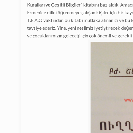
Kuralları ve Çeşitli Bilgiler”
kitabını baz aldık. Amac
Ermenice dilini öğrenmeye çalışan kişiler için bir ka
T.E.A.O vakfından bu kitabı mutlaka almanızı ve bu 
tavsiye ederiz. Yine, yeni neslimizi yetiştirecek değ
ve çocuklarımızın geleceği için çok önemli ve gerekl