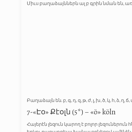
Միւս բաղաձայններն ալ բ գրին նման են, ա
Բաղաձայն են. բ, գ, դ, զ, թ, ժ, լ, խ, ծ, կ, հ, ձ, ղ, ճ, մ, յ
7-«Էօ» Քէօլն (5*) – «ö» köln
Հայերէն լեզուն կարող է բոլոր լեզուներուն
երկու բաղադրեալ ձայնաւորներով ամէնէ