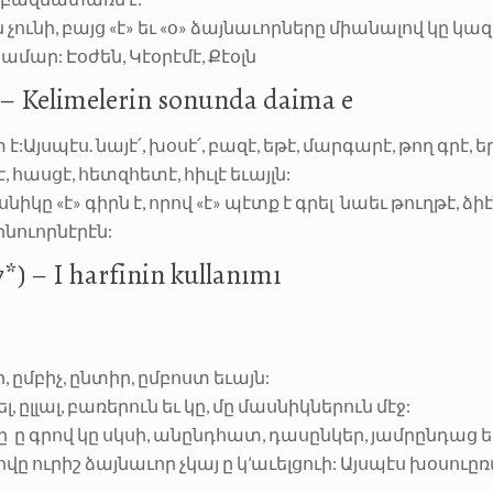
 չունի, բայց «է» եւ «օ» ձայնաւորները միանալով կը կազ
մար: Էօժեն, Կէօրէմէ, Քէօլն
Kelimelerin sonunda daima e
է:Այսպէս. նայէ՛, խօսէ՛, բազէ, եթէ, մարգարէ, թող գրէ, եր
, հասցէ, հետզհետէ, հիւլէ եւայլն:
ը «է» գիրն է, որով «է» պէտք է գրել նաեւ թուղթէ, ձիէն
ինուորնէրէն:
– I harfinin kullanımı
, ըմբիչ, ընտիր, ըմբոստ եւայն:
լ, ըլլալ, բառերուն եւ կը, մը մասնիկներուն մէջ:
ռը ը գրով կը սկսի, անընդհատ, դասընկեր, յամրընդաց եւ
քովը ուրիշ ձայնաւոր չկայ ը կ’աւելցուի: Այսպէս խօսուը