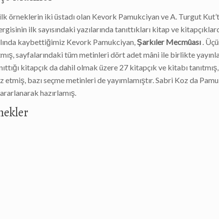
lk örneklerin iki üstadı olan Kevork Pamukciyan ve A. Turgut Kut’t
rgisinin ilk sayısındaki yazılarında tanıttıkları kitap ve kitapçıkla
 yılında kaybettiğimiz Kevork Pamukciyan,
Şarkıler Mecmûası
. Üç
ıtmış, sayfalarındaki tüm metinleri dört adet mâni ile birlikte yayınla
ttığı kitapçık da dahil olmak üzere 27 kitapçık ve kitabı tanıtmış
 söz etmiş, bazı seçme metinleri de yayımlamıştır. Sabri Koz da Pamu
yararlanarak hazırlamış.
nekler