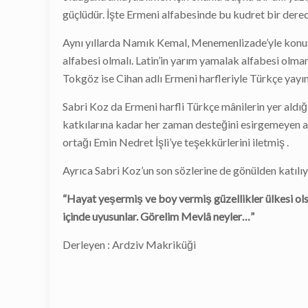
güçlüdür. İşte Ermeni alfabesinde bu kudret bir derec
Aynı yıllarda Namık Kemal, Menemenlizade’yle konuş
alfabesi olmalı. Latin’in yarım yamalak alfabesi olma
Tokgöz ise Cihan adlı Ermeni harfleriyle Türkçe yayın
Sabri Koz da Ermeni harfli Türkçe mânilerin yer ald
katkılarına kadar her zaman desteğini esirgemeyen 
ortağı Emin Nedret İşli’ye teşekkürlerini iletmiş .
Ayrıca Sabri Koz’un son sözlerine de gönülden katılı
“Hayat yeşermiş ve boy vermiş güzellikler ülkesi ol
içinde uyusunlar. Görelim Mevlâ neyler…”
Derleyen : Ardziv Makriküği