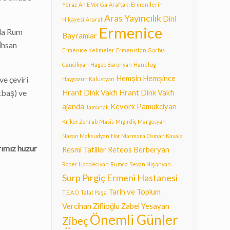
Yeraz
An E Vor Ga
Araftaki Ermenilerin
Aras Yayıncılık
Dini
Hikayesi
Ararat
Ermenice
 da Rum
Bayramlar
İhsan
Ermenice Kelimeler
Ermenistan
Garbis
Cancikyan
Hagop Baronyan
Hanelug
Hemşin
Hemşince
e çeviri
Haygazun Kalustyan
kbaş) ve
Hrant Dink Vakfı
Hrant Dink Vakfı
ajanda
Kevork Pamukciyan
Jamanak
Krikor Zohrab
Masis
Mıgırdiç Margosyan
Nazan Maksudyan
Nor Marmara
Osman Kavala
rımız huzur
Resmi Tatiller
Reteos Berberyan
Rober Haddeciyan
Rumca
Sevan Nişanyan
Surp Pırgiç Ermeni Hastanesi
Tarih ve Toplum
T.E.A.O
Talat Paşa
Vercihan Ziflioğlu
Zabel Yesayan
Önemli Günler
Zibeç