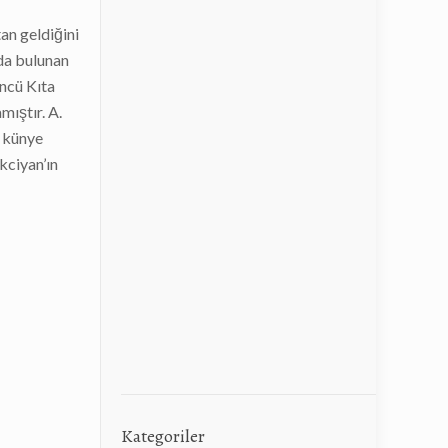
an geldiğini
rda bulunan
üncü Kıta
mıştır. A.
, künye
kciyan’ın
Kategoriler