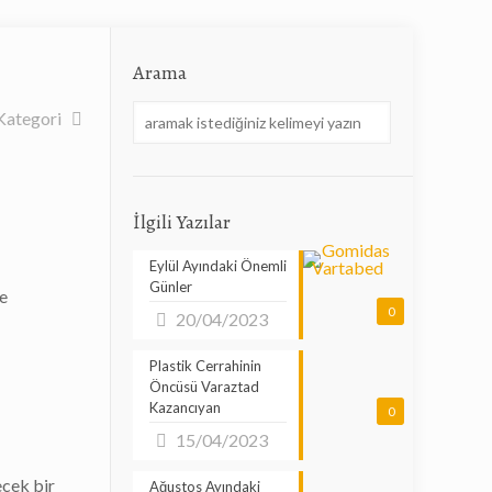
Arama
Kategori
İlgili Yazılar
Eylül Ayındaki Önemli
Günler
de
0
20/04/2023
Plastik Cerrahinin
Öncüsü Varaztad
Kazancıyan
0
15/04/2023
ecek bir
Ağustos Ayındaki