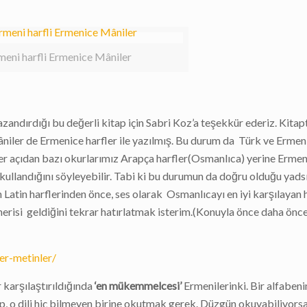
meni harfli Ermenice Mâniler
zandırdığı bu değerli kitap için Sabri Koz’a teşekkür ederiz. Kitap
niler de Ermenice harfler ile yazılmış. Bu durum da Türk ve Ermen
Diğer açıdan bazı okurlarımız Arapça harfler(Osmanlıca) yerine Ermen
e kullandığını söyleyebilir. Tabi ki bu durumun da doğru olduğu ya
n Latin harflerinden önce, ses olarak Osmanlıcayı en iyi karşılayan 
nerisi geldiğini tekrar hatırlatmak isterim.(Konuyla önce daha önce
er-metinler/
 karşılaştırıldığında
‘en mükemmelcesi’
Ermenilerinki. Bir alfabenin
ıp, o dili hiç bilmeyen birine okutmak gerek. Düzgün okuyabiliyors