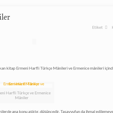
ler
Etiket
ıkan kitap Ermeni Harfli Türkçe Mânileri ve Ermenice mânileri için
eni Harfli Türkçe ve Ermenice
Mâniler
ânilerde ana konu aşktır, düşüncedir. Tasavvufun da ihmal edilemey