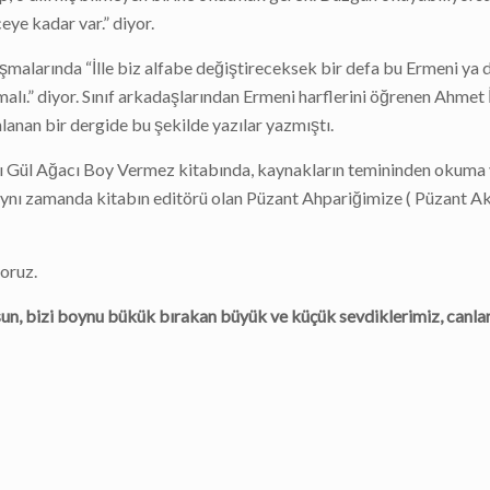
eye kadar var.” diyor.
malarında “İlle biz alfabe değiştireceksek bir defa bu Ermeni ya
malı.” diyor. Sınıf arkadaşlarından Ermeni harflerini öğrenen Ahmet 
lanan bir dergide bu şekilde yazılar yazmıştı.
ığı Gül Ağacı Boy Vermez kitabında, kaynakların temininden okuma v
aynı zamanda kitabın editörü olan Püzant Ahpariğimize ( Püzant A
yoruz.
sun, bizi boynu bükük bırakan büyük ve küçük sevdiklerimiz, canla