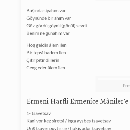
Başında siyahım var
Göynünde bir ahım var
Göz gördü göynil (gönül) sevdi
Benim ne günahım var
Hoş geldin âlem ilen
Bir tepsi badem ilen
Çıtır pıtır dillerin
Ceng eder âlem ilen
Erm
Ermeni Harfli Ermenice Mâniler’e 
1- tsavetsav
Kani vor kez siretsi / inga aysbes tsavetsav
Uriş tsaver puytıs çe / hokis ador tsavetsav