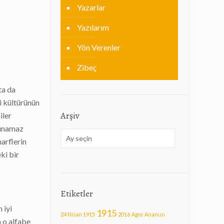
Yazarlar
Yazılarım
Yön Verenler
Zibeç
ta da
i kültürünün
Arşiv
iler
dsınamaz
Arşiv
harflerin
ki bir
Etiketler
 iyi
1915
24 Nisan 1915
2016
Agos
Ananun
a o alfabe