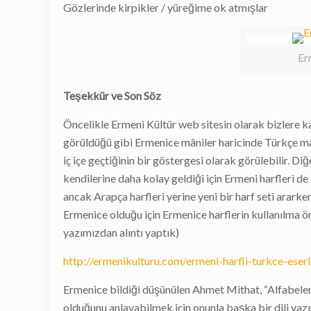
Gözlerinde kirpikler / yüreğime ok atmışlar
Er
Teşekkür ve Son Söz
Öncelikle Ermeni Kültür web sitesin olarak bizlere ka
görüldüğü gibi Ermenice mâniler haricinde Türkçe mâ
iç içe geçtiğinin bir göstergesi olarak görülebilir. 
kendilerine daha kolay geldiği için Ermeni harfleri d
ancak Arapça harfleri yerine yeni bir harf seti ararke
Ermenice olduğu için Ermenice harflerin kullanılma ö
yazımızdan alıntı yaptık)
http://ermenikulturu.com/ermeni-harfli-turkce-eserl
Ermenice bildiği düşünülen Ahmet Mithat, “Alfabeler
olduğunu anlayabilmek için onunla başka bir dili yaz