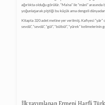
ağırlıkta olduğu görülür. “Ma’na” ile “mâni” arasında
yoğunlaşarak piştiği bu küçük ama dengeli dünyadan b
Kitapta 320 adet metine yer verilmiş. Kafiyesi “yâr” o
sevdâ”, “sevdâ”, “gül”, “bülbül”, “yürek” kelimelerin
İlk yayımlanan Ermeni Harfli Türk