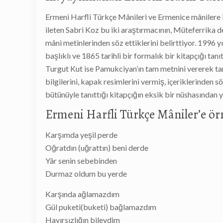
Ermeni Harfli Türkçe Mânileri ve Ermenice mânilere i
ileten Sabri Koz bu iki araştırmacının, Müteferrika de
mâni metinlerinden söz ettiklerini belirttiyor. 1996
başlıklı ve 1865 tarihli bir formalık bir kitapçığı tan
Turgut Kut ise Pamukciyan’ın tam metnini vererek tanı
bilgilerini, kapak resimlerini vermiş, içeriklerinden
bütünüyle tanıttığı kitapçığın eksik bir nüshasından 
Ermeni Harfli Türkçe Mâniler’e ör
Karşımda yeşil perde
Oğratdın (uğrattın) beni derde
Yâr senin sebebinden
Durmaz oldum bu yerde
Karşında ağlamazdım
Gül puketi(buketi) bağlamazdım
Hayırsızlığın bileydim