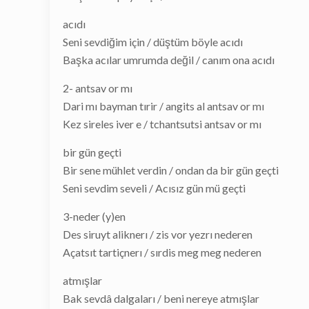
acıdı
Seni sevdiğim için / düştüm böyle acıdı
Başka acılar umrumda değil / canım ona acıdı
2- antsav or mı
Dari mı bayman tırir / angits al antsav or mı
Kez sireles iver e / tchantsutsi antsav or mı
bir gün geçti
Bir sene mühlet verdin / ondan da bir gün geçti
Seni sevdim seveli / Acısız gün mü geçti
3-neder (y)en
Des siruyt aliknerı / zis vor yezrı nederen
Açatsıt tartiçnerı / sırdis meg meg nederen
atmışlar
Bak sevdâ dalgaları / beni nereye atmışlar