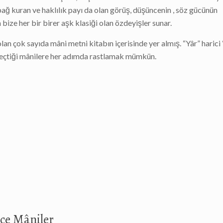
 bağ kuran ve haklılık payı da olan görüş, düşüncenin , söz gücünün
ize her bir birer aşk klasiği olan özdeyişler sunar.
lan çok sayıda mâni metni kitabın içerisinde yer almış. “Yâr” harici 
in geçtiği mânilere her adımda rastlamak mümkün.
çe Mâniler