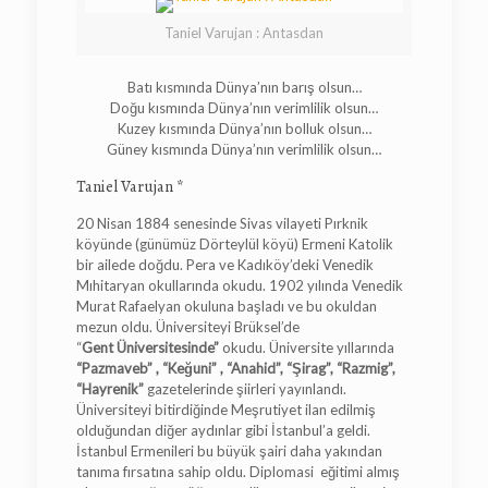
Taniel Varujan : Antasdan
Batı kısmında Dünya’nın barış olsun…
Doğu kısmında Dünya’nın verimlilik olsun…
Kuzey kısmında Dünya’nın bolluk olsun…
Güney kısmında Dünya’nın verimlilik olsun…
Taniel Varujan *
20 Nisan 1884 senesinde Sivas vilayeti Pırknik
köyünde (günümüz Dörteylül köyü) Ermeni Katolik
bir ailede doğdu. Pera ve Kadıköy’deki Venedik
Mıhitaryan okullarında okudu. 1902 yılında Venedik
Murat Rafaelyan okuluna başladı ve bu okuldan
mezun oldu. Üniversiteyi Brüksel’de
“
Gent
Üniversitesinde”
okudu. Üniversite yıllarında
“Pazmaveb” , “Keğuni” , “Anahid”, “Şirag”, “Razmig”,
“Hayrenik”
gazetelerinde şiirleri yayınlandı.
Üniversiteyi bitirdiğinde Meşrutiyet ilan edilmiş
olduğundan diğer aydınlar gibi İstanbul’a geldi.
İstanbul Ermenileri bu büyük şairi daha yakından
tanıma fırsatına sahip oldu. Diplomasi eğitimi almış