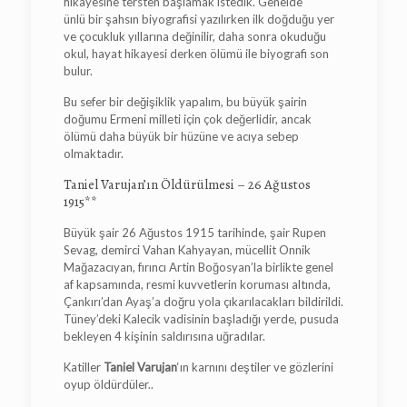
hikayesine tersten başlamak istedik. Genelde
ünlü bir şahsın biyografisi yazılırken ilk doğduğu yer
ve çocukluk yıllarına değinilir, daha sonra okuduğu
okul, hayat hikayesi derken ölümü ile biyografi son
bulur.
Bu sefer bir değişiklik yapalım, bu büyük şairin
doğumu Ermeni milleti için çok değerlidir, ancak
ölümü daha büyük bir hüzüne ve acıya sebep
olmaktadır.
Taniel Varujan’ın Öldürülmesi – 26 Ağustos
1915**
Büyük şair 26 Ağustos 1915 tarihinde, şair Rupen
Sevag, demirci Vahan Kahyayan, mücellit Onnik
Mağazacıyan, fırıncı Artin Boğosyan’la birlikte genel
af kapsamında, resmi kuvvetlerin koruması altında,
Çankırı’dan Ayaş’a doğru yola çıkarılacakları bildirildi.
Tüney’deki Kalecik vadisinin başladığı yerde, pusuda
bekleyen 4 kişinin saldırısına uğradılar.
Katiller
Taniel Varujan
‘ın karnını deştiler ve gözlerini
oyup öldürdüler..