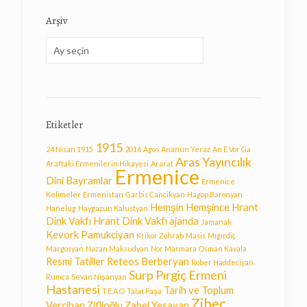
Arşiv
Arşiv
Etiketler
1915
24 Nisan 1915
2016
Agos
Ananun Yeraz
An E Vor Ga
Aras Yayıncılık
Araftaki Ermenilerin Hikayesi
Ararat
Ermenice
Dini Bayramlar
Ermenice
Kelimeler
Ermenistan
Garbis Cancikyan
Hagop Baronyan
Hemşin
Hemşince
Hrant
Hanelug
Haygazun Kalustyan
Dink Vakfı
Hrant Dink Vakfı ajanda
Jamanak
Kevork Pamukciyan
Krikor Zohrab
Masis
Mıgırdiç
Margosyan
Nazan Maksudyan
Nor Marmara
Osman Kavala
Resmi Tatiller
Reteos Berberyan
Rober Haddeciyan
Surp Pırgiç Ermeni
Rumca
Sevan Nişanyan
Hastanesi
Tarih ve Toplum
T.E.A.O
Talat Paşa
Zibeç
Vercihan Ziflioğlu
Zabel Yesayan