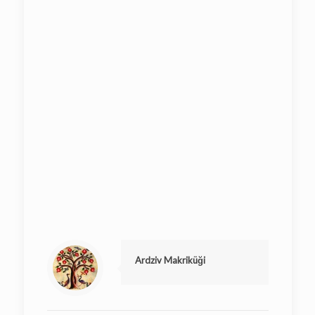
Ardziv Makriküği