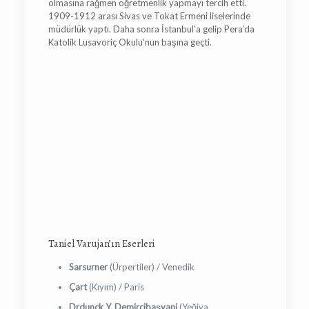
olmasına rağmen öğretmenlik yapmayı tercih etti.
1909-1912 arası Sivas ve Tokat Ermeni liselerinde
müdürlük yaptı. Daha sonra İstanbul’a gelip Pera’da
Katolik Lusavoriç Okulu’nun başına geçti.
Taniel Varujan’ın Eserleri
Sarsurner
(Ürpertiler) / Venedik
Çart
(Kıyım) / Paris
Drdunçk Y. Demircibaşyani
(Yeğiya