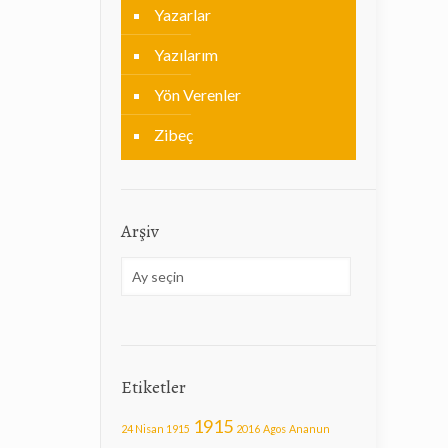
Yazarlar
Yazılarım
Yön Verenler
Zibeç
Arşiv
Arşiv
Etiketler
1915
24 Nisan 1915
2016
Agos
Ananun