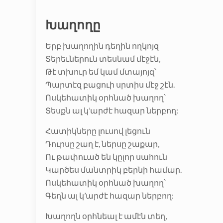
Խաղողը
Երբ խաղողին դեղին ողկոյզ
Տերեւներուն տեսնամ մէջէն,
Թէ տխուր եմ կամ մտայոյզ՝
Պարտէզ բացուի սրտիս մէջ շէն.
Ոսկեհատիկ օրհնած խաղող՝
Տեսքն ալ կ’արժէ հազար ներբող:
Հատիկները լուսով լեցուն
Դուրսը շաղ է, ներսը շաքար,
Ու թափուած են կըլոր սահուն
Կարծես մանտրիկ բերնի համար.
Ոսկեհատիկ օրհնած խաղող՝
Գեղն ալ կ’արժէ հազար ներբող:
Խաղողն օրհնեալ է ամէն տեղ,