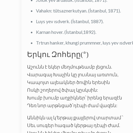
Vahakn: tütsaznerkutyan. (İstanbul, 1871).
Luys yev ısdverk. (İstanbul, 1887).
Karnan hover. (İstanbul,1892).
Trtrun hanker, khungi prummner, luys yev ısdverk
Երկու Զոհերը(*)
Աշունն է եկեր մեղմութեամբ լեցուն.
Վարագայ Խաչին կը լուսնայ առտուն,
Կապոյտ ալեակներ ծովին երեսին
Ոսկի շողերով ծփալ կըսկսին:
Խումբ խումբ աղջիկներ՝ իրենց երազէն
Դեռ նոր արթնցած՝դէպի ժամ վազեն:
Աննիկն ալ կ’երթայ քայլերով տարտամ ՝
Սեւ սուգեր հագած կերթայ դէպի Ժամ.
Աշունն է եկեր մեղմութեամբ լեցուն…