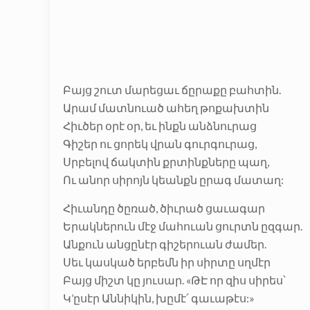
Բայց շուտ մարեցաւ ճըրաքը բահտին.
Արամ մատնուած ահեղ թոքախտին
Հիւծեր օրէ օր, եւ ինքն անձնուրաց
Գիշեր ու ցորեկ վրան գուրգուրաց,
Սրբելով ճակտին քրտինքները պաղ,
Ու անոր սիրոյն կեանքն ըրագ մատաղ:
Հիւանդը ծըռած, ծիւրած ցաւագար
Երակներուն մէջ մահուան ցուրտն ըզգար.
Անքուն անցընէր գիշերուան ժամեր.
Սեւ կասկած երբեմն իր սիրտը սղմէր
Բայց միշտ կը յուսար. «ԹԷ որ զիս սիրես՝
Կ’ըսէր Աննիկին, խըմէ՛ գաւաթէս:»