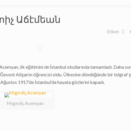
կրտիչ Աճէմեան
Etiket
Acemyan, ilk eğitimini de İstanbul okullarında tamamladı. Daha so
vont Alişan’ın öğrencisi oldu. Ülkesine döndüğünde bir telgraf ş
 Ağustos 1917’de İstanbul’da hayata gözlerini kapadı.
Mıgırdiç Acemyan