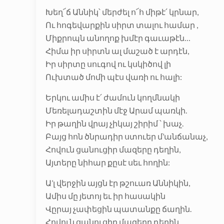
Խեղ՜ճ Աննիկ՝ մերժել ո՜հ միթէ՛ կրնար,
Ու հոգեվարքին սիրտ տալու համար ,
Միքրոպն անողոք խմէր գաւաթէն…
Հիմա իր սիրտն ալ մաշած է արդէն,
Իր սիրտը սուգով ու կսկիծով լի
Ուխտած մոմի պէս վառի ու հալի:
Երկու ամիս է՛ ժամուն կողմնակի
Մեռելադաշտին մէջ Արամ պառկի.
Իր թաղին վրայ չիկայ շիրիմ ՝ խաչ.
Բայց հոն ծնրադիր ստուեր մ’անճանաչ,
Հովուն ցանուցիր մազերը դեղին,
Այտերը նիհար քըսէ սեւ հողին:
Ա’լ վերջին այցն էր թշուառ Աննիկին,
Ամիս մը յետոյ եւ իր հասակին
Վըրայ չափեցին պատանքը ճաղին.
Հովուն ցանուցիր մազերը դեղին