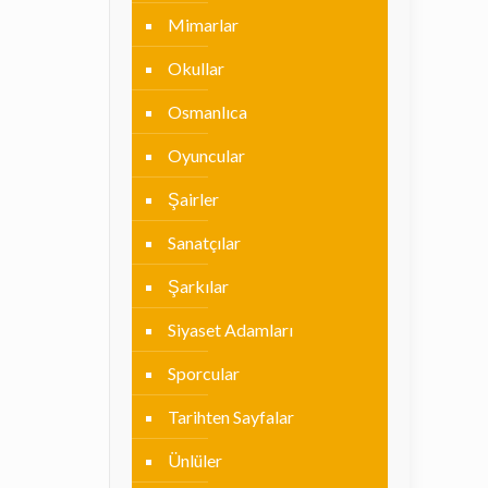
Mimarlar
Okullar
Osmanlıca
Oyuncular
Şairler
Sanatçılar
Şarkılar
Siyaset Adamları
Sporcular
Tarihten Sayfalar
Ünlüler