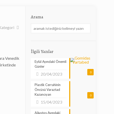
Arama
Kategori
İlgili Yazılar
nra Venedik
Eylül Ayındaki Önemli
irketinde
Günler
0
20/04/2023
Plastik Cerrahinin
Öncüsü Varaztad
Kazancıyan
0
15/04/2023
Ağustos Ayındaki