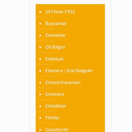
24 Nisan 1915
Bayramlar
Dernekler
Dil Bilgisi
Edebiyat
Efemera – Eski Belgeler
Ermeni Kurumları
Ermenice
Etkinlikler
Filmler
Gazeteciler