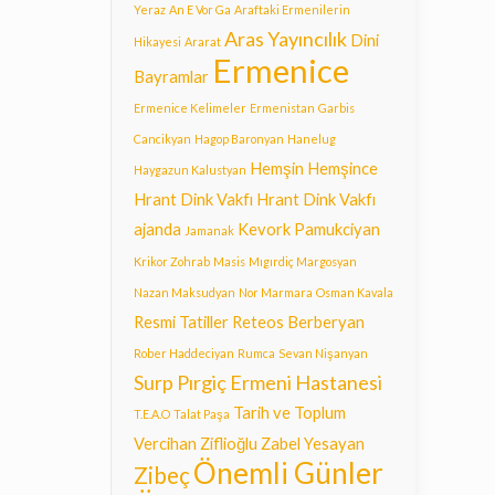
Yeraz
An E Vor Ga
Araftaki Ermenilerin
Aras Yayıncılık
Dini
Hikayesi
Ararat
Ermenice
Bayramlar
Ermenice Kelimeler
Ermenistan
Garbis
Cancikyan
Hagop Baronyan
Hanelug
Hemşin
Hemşince
Haygazun Kalustyan
Hrant Dink Vakfı
Hrant Dink Vakfı
ajanda
Kevork Pamukciyan
Jamanak
Krikor Zohrab
Masis
Mıgırdiç Margosyan
Nazan Maksudyan
Nor Marmara
Osman Kavala
Resmi Tatiller
Reteos Berberyan
Rober Haddeciyan
Rumca
Sevan Nişanyan
Surp Pırgiç Ermeni Hastanesi
Tarih ve Toplum
T.E.A.O
Talat Paşa
Vercihan Ziflioğlu
Zabel Yesayan
Önemli Günler
Zibeç