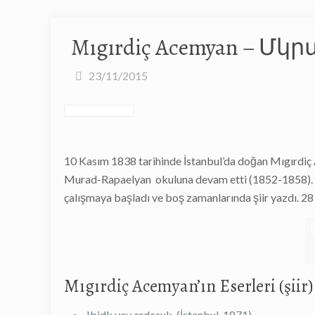
Mıgırdiç Acemyan – Մ
23/11/2015
10 Kasım 1838 tarihinde İstanbul’da doğan Mıgırdiç 
Murad-Rapaelyan okuluna devam etti (1852-1858). Ğe
çalışmaya başladı ve boş zamanlarında şiir yazdı. 28
Mıgırdiç Acemyan’ın Eserleri (şiir)
Jbidk yev ardasuk. (İstanbul, 1871).