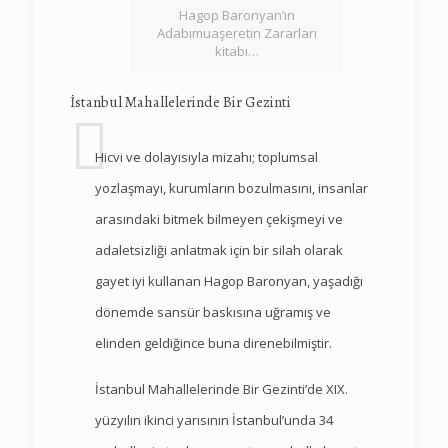
Hagop Baronyan’ın
Adabımuaşeretin Zararları
kitabı…
İstanbul Mahallelerinde Bir Gezinti
Hicvi ve dolayısıyla mizahı; toplumsal
yozlaşmayı, kurumların bozulmasını, insanlar
arasındaki bitmek bilmeyen çekişmeyi ve
adaletsizliği anlatmak için bir silah olarak
gayet iyi kullanan Hagop Baronyan, yaşadığı
dönemde sansür baskısına uğramış ve
elinden geldiğince buna direnebilmiştir.
İstanbul Mahallelerinde Bir Gezinti’de XIX.
yüzyılın ikinci yarısının İstanbul’unda 34