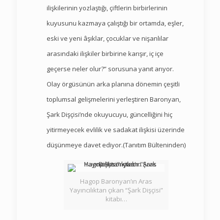
ilişkilerinin yozlaştığı, çiftlerin birbirlerinin
kuyusunu kazmaya çalıştığı bir ortamda, eşler,
eski ve yeni âşıklar, çocuklar ve nişanlılar
arasındaki ilişkiler birbirine karışır, iç içe
geçerse neler olur?” sorusuna yanıt arıyor.
Olay örgüsünün arka planına dönemin çeşitli
toplumsal gelişmelerini yerleştiren Baronyan,
Şark Dişçisi’nde okuyucuyu, güncelliğini hiç
yitirmeyecek evlilik ve sadakat ilişkisi üzerinde
düşünmeye davet ediyor.(Tanıtım Bülteninden)
Hagop Baronyan’ın Aras
Yayıncılıktan çıkan “Şark Dişçisi”
kitabı…