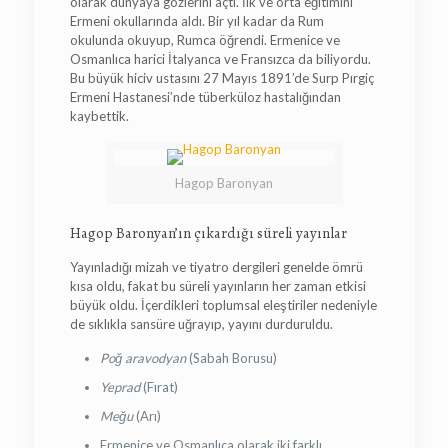
olarak dünyaya gözlerini açtı. İlk ve orta eğitimini
Ermeni okullarında aldı. Bir yıl kadar da Rum
okulunda okuyup, Rumca öğrendi. Ermenice ve
Osmanlıca harici İtalyanca ve Fransızca da biliyordu.
Bu büyük hiciv ustasını 27 Mayıs 1891’de Surp Pırgiç
Ermeni Hastanesi’nde tüberküloz hastalığından
kaybettik.
Hagop Baronyan
Hagop Baronyan’ın çıkardığı süreli yayınlar
Yayınladığı mizah ve tiyatro dergileri genelde ömrü
kısa oldu, fakat bu süreli yayınların her zaman etkisi
büyük oldu. İçerdikleri toplumsal eleştiriler nedeniyle
de sıklıkla sansüre uğrayıp, yayını durduruldu.
Poğ aravodyan
(Sabah Borusu)
Yeprad
(Fırat)
Meğu
(Arı)
Ermenice ve Osmanlıca olarak iki farklı