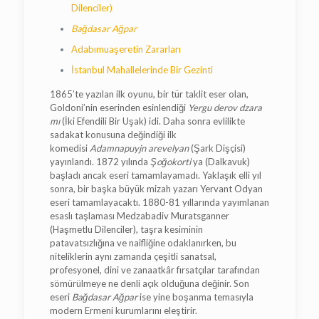
Dilenciler)
Bağdasar Ağpar
Adabımuaşeretin Zararları
İstanbul Mahallelerinde Bir Gezinti
1865’te yazılan ilk oyunu, bir tür taklit eser olan,
Goldoni’nin eserinden esinlendiği
Yergu derov dzara
mı
(İki Efendili Bir Uşak) idi. Daha sonra evlilikte
sadakat konusuna değindiği ilk
komedisi
Adamnapuyjn arevelyan
(Şark Dişçisi)
yayınlandı. 1872 yılında
Şoğokortı
‘ya (Dalkavuk)
başladı ancak eseri tamamlayamadı. Yaklaşık elli yıl
sonra, bir başka büyük mizah yazarı Yervant Odyan
eseri tamamlayacaktı. 1880-81 yıllarında yayımlanan
esaslı taşlaması Medzabadiv Muratsganner
(Haşmetlu Dilenciler), taşra kesiminin
patavatsızlığına ve naifliğine odaklanırken, bu
niteliklerin aynı zamanda çeşitli sanatsal,
profesyonel, dini ve zanaatkâr fırsatçılar tarafından
sömürülmeye ne denli açık olduğuna değinir. Son
eseri
Bağdasar Ağpar
ise yine boşanma temasıyla
modern Ermeni kurumlarını eleştirir.