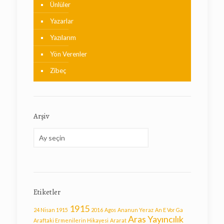
Ünlüler
Yazarlar
Yazılarım
Yön Verenler
Zibeç
Arşiv
Arşiv
Etiketler
1915
24 Nisan 1915
2016
Agos
Ananun Yeraz
An E Vor Ga
Aras Yayıncılık
Araftaki Ermenilerin Hikayesi
Ararat