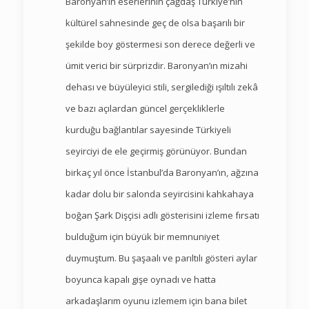
Baronyan’ın eserlerinin çağdaş Türkiye’nin
kültürel sahnesinde geç de olsa başarılı bir
şekilde boy göstermesi son derece değerli ve
ümit verici bir sürprizdir. Baronyan’ın mizahi
dehası ve büyüleyici stili, sergilediği ışıltılı zekâ
ve bazı açılardan güncel gerçekliklerle
kurduğu bağlantılar sayesinde Türkiyeli
seyirciyi de ele geçirmiş görünüyor. Bundan
birkaç yıl önce İstanbul’da Baronyan’ın, ağzına
kadar dolu bir salonda seyircisini kahkahaya
boğan Şark Dişçisi adlı gösterisini izleme fırsatı
bulduğum için büyük bir memnuniyet
duymuştum. Bu şaşaalı ve parıltılı gösteri aylar
boyunca kapalı gişe oynadı ve hatta
arkadaşlarım oyunu izlemem için bana bilet