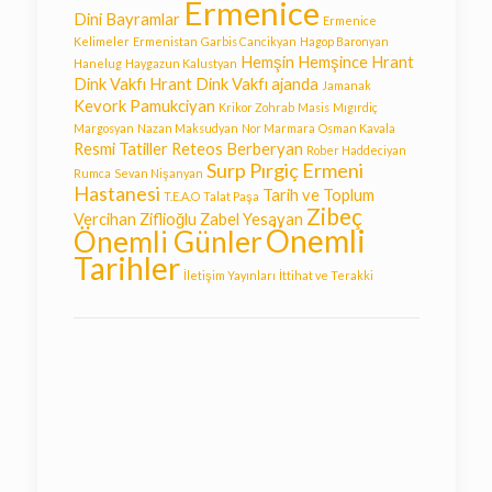
Ermenice
Dini Bayramlar
Ermenice
Kelimeler
Ermenistan
Garbis Cancikyan
Hagop Baronyan
Hemşin
Hemşince
Hrant
Hanelug
Haygazun Kalustyan
Dink Vakfı
Hrant Dink Vakfı ajanda
Jamanak
Kevork Pamukciyan
Krikor Zohrab
Masis
Mıgırdiç
Margosyan
Nazan Maksudyan
Nor Marmara
Osman Kavala
Resmi Tatiller
Reteos Berberyan
Rober Haddeciyan
Surp Pırgiç Ermeni
Rumca
Sevan Nişanyan
Hastanesi
Tarih ve Toplum
T.E.A.O
Talat Paşa
Zibeç
Vercihan Ziflioğlu
Zabel Yesayan
Önemli
Önemli Günler
Tarihler
İletişim Yayınları
İttihat ve Terakki