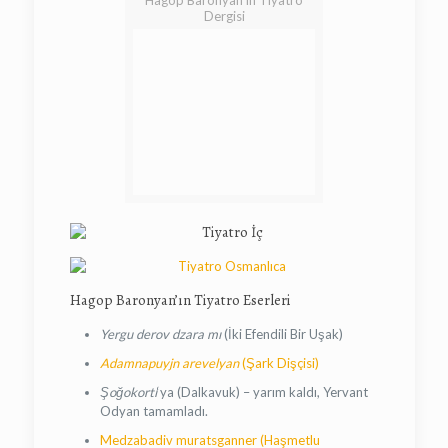
Hagop Baronyan’ın Tiyatro
Dergisi
Hagop Baronyan’ın Tiyatro Eserleri
Yergu derov dzara mı
(İki Efendili Bir Uşak)
Adamnapuyjn arevelyan
(Şark Dişçisi)
Şoğokortı
‘ya (Dalkavuk) – yarım kaldı, Yervant
Odyan tamamladı.
Medzabadiv muratsganner (Haşmetlu