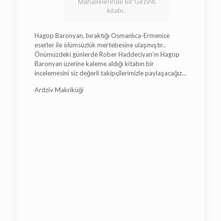
Mahallelerinde Bir Gezinti
kitabı..
Hagop Baronyan, bıraktığı Osmanlıca-Ermenice
eserler ile ölümsüzlük mertebesine ulaşmıştır..
Önümüzdeki günlerde Rober Haddeciyan’ın Hagop
Baronyan üzerine kaleme aldığı kitabın bir
incelemesini siz değerli takipçilerimizle paylaşacağız…
Ardziv Makriküği