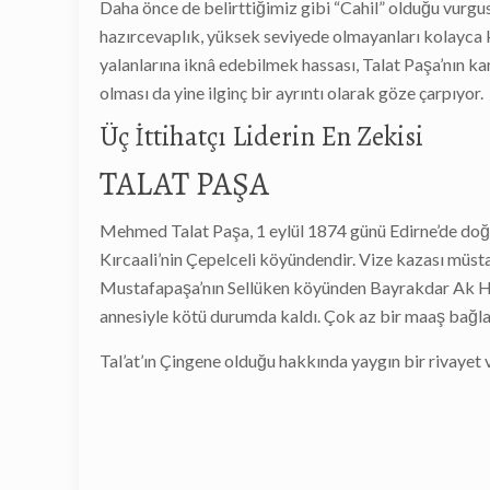
Daha önce de belirttiğimiz gibi “Cahil” olduğu vurgus
hazırcevaplık, yüksek seviyede olmayanları kolayca 
yalanlarına iknâ edebilmek hassası, Talat Paşa’nın ka
olması da yine ilginç bir ayrıntı olarak göze çarpıyor.
Üç İttihatçı Liderin En Zekisi
TALAT PAŞA
Mehmed Talat Paşa, 1 eylül 1874 günü Edirne’de doğ
Kırcaali’nin Çepelceli köyündendir. Vize kazası müst
Mustafapaşa’nın Sellüken köyünden Bayrakdar Ak Hüse
annesiyle kötü durumda kaldı. Çok az bir maaş bağla
Tal’at’ın Çingene olduğu hakkında yaygın bir rivayet v