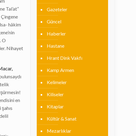
ham
ne Tal’at”
Gazeteler
ın Çingene
Güncel
olsa- hâkim
gene’nin
Haberler
. O
Hastane
ler. Nihayet
Hrant Dink Vakfı
Macar,
Kamp Armen
 bulunsaydı
Kelimeler
telik
düşürmesin!
Kiliseler
ndisini en
Kitaplar
 şahıs
delil
Kültür & Sanat
Mezarlıklar