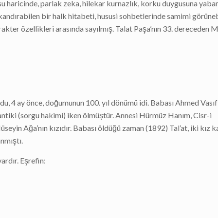
u haricinde, parlak zeka, hilekar kurnazlık, korku duygusuna yaban
kandırabilen bir halk hitabeti, hususi sohbetlerinde samimi görün
rakter özellikleri arasında sayılmış. Talat Paşa’nın 33. dereceden 
du, 4 ay önce, doğumunun 100. yıl dönümü idi. Babası Ahmed Vasıf
antiki (sorgu hakimi) iken ölmüştür. Annesi Hürmüz Hanım, Cisr-i
yin Ağa’nın kızıdır. Babası öldüğü zaman (1892) Tal’at, iki kız k
nmıştı.
ardır. Eşrefin: