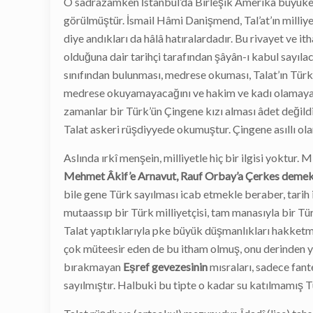
O sadrazamken İstanbul’da Birleşik Amerika büyükel
görülmüştür. İsmail Hâmi Danişmend, Tal’at’ın milliye
diye andıkları da hâlâ hatıralardadır. Bu rivayet ve it
olduğuna dair tarihçi tarafından şâyân-ı kabul sayıla
sınıfından bulunması, medrese okuması, Talat’ın Türk 
medrese okuyamayacağını ve hakim ve kadı olamayaca
zamanlar bir Türk’ün Çingene kızı alması âdet değildi
Talat askeri rüşdiyyede okumuştur. Çingene asıllı ola
Aslında ırkî menşein, milliyetle hiç bir ilgisi yoktur. Mi
Mehmet Âkif’e Arnavut, Rauf Orbay’a Çerkes deme
bile gene Türk sayılması icab etmekle beraber, tarih 
mutaassıp bir Türk milliyetçisi, tam manasıyla bir T
Talat yaptıklarıyla pke büyük düşmanlıkları hakketmi
çok müteesir eden de bu itham olmuş, onu derinden y
bırakmayan
Eşref gevezesinin
mısraları, sadece fant
sayılmıştır. Halbuki bu tipte o kadar su katılmamış T