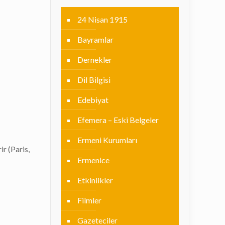
24 Nisan 1915
Bayramlar
Dernekler
Dil Bilgisi
Edebiyat
Efemera – Eski Belgeler
Ermeni Kurumları
r (Paris,
Ermenice
Etkinlikler
Filmler
Gazeteciler