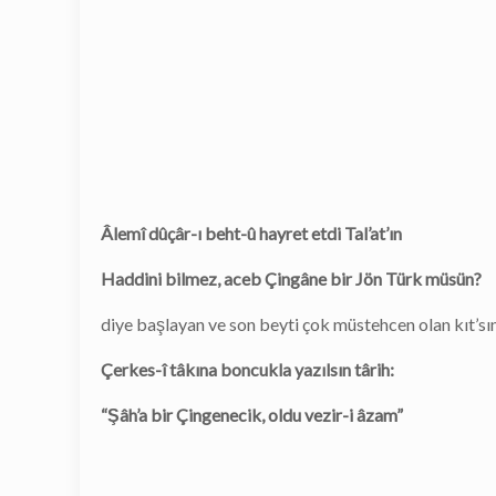
Âlemî dûçâr-ı beht-û hayret etdi Tal’at’ın
Haddini bilmez, aceb Çingâne bir Jön Türk müsün?
diye başlayan ve son beyti çok müstehcen olan kıt’sın
Çerkes-î tâkına boncukla yazılsın târih:
“Şâh’a bir Çingenecik, oldu vezir-i âzam”