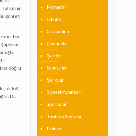
ştir.
Mimarlar
 Tahsilinin
Bu şöhreti
Okullar
Osmanlıca
eye mecbur
Oyuncular
e şüphesiz
amıştı.
Şairler
ti
Sanatçılar
atına doğru
Şarkılar
k çok kişi,
Siyaset Adamları
tir. Dr.
Sporcular
Tarihten Sayfalar
Ünlüler