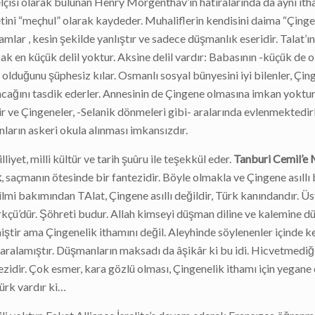
çisi olarak bulunan Henry Morgenthav’ın hatıralarında da aynı it
tini “meçhul” olarak kaydeder. Muhaliflerin kendisini daima “Çinge
hamlar , kesin şekilde yanlıştır ve sadece düşmanlık eseridir. Talat’
cak en küçük delil yoktur. Aksine delil vardır: Babasının -küçük de 
olduğunu şüphesiz kılar. Osmanlı sosyal bünyesini iyi bilenler, Çin
ğını tasdik ederler. Annesinin de Çingene olmasına imkan yoktur
r ve Çingeneler, -Selanik dönmeleri gibi- aralarında evlenmektedir
nların askeri okula alınması imkansızdır.
lliyet, milli kültür ve tarih şuûru ile teşekkül eder.
Tanburi Cemil’e 
k
, saçmanın ötesinde bir fantezidir. Böyle olmakla ve Çingene asıllı
ilmi bakımından TAlat, Çingene asıllı değildir, Türk kanındandır. Üs
ürkçü’dür. Şöhreti budur. Allah kimseyi düşman diline ve kalemine 
ştir ama Çingenelik ithamını değil. Aleyhinde söylenenler içinde ke
aralamıştır. Düşmanların maksadı da âşikâr ki bu idi. Hicvetmediği
ezidir. Çok esmer, kara gözlü olması, Çingenelik ithamı için yegane 
ürk vardır ki…