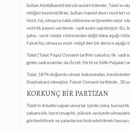
Sultan Abdülhamid bürokrasisini bilenler, Talat’ın nâ
ettiğini kestirebilirler. Sultan Hamid devri vezirleri 
Vezir, hiç olmazsa bâlâ rütbesine erişmeden nâzır ola
vezirlik payesi verilerek- sadrazam yapılmıştır. Bu, 
şahıs , vezir-müşir rütbesinden değil daha aşağı rüt
Fakat hiç olmazsa vezir-müşirden bir derece aşağı rüt
Talat (Talat Paşa) Osmanlı tarihini sakalsız ilk sadr
gelen sadrazamlar da (İzzet, Ferid ve Sâlih Paşalar) 
Talat, 1874 doğumlu olmak bakımından, kendisinden 
(başbakan) olmuştur. Fakat Osmanlı tarihinde , 30 ya
KORKUNÇ BİR PARTİZAN
Talat’ın ikbalini yapan unsurlar içinde zeka, kurnazlı
yabancılık, hazırcevaplık, yüksek seviyede olmayanla
görünebilmek ve yalanlarına iknâ edebilmek hassası, k