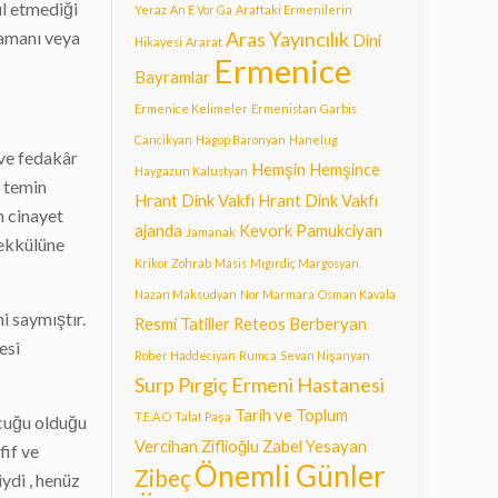
ul etmediği
Yeraz
An E Vor Ga
Araftaki Ermenilerin
t amanı veya
Aras Yayıncılık
Dini
Hikayesi
Ararat
Ermenice
Bayramlar
Ermenice Kelimeler
Ermenistan
Garbis
Cancikyan
Hagop Baronyan
Hanelug
 ve fedakâr
Hemşin
Hemşince
Haygazun Kalustyan
e temin
Hrant Dink Vakfı
Hrant Dink Vakfı
n cinayet
ajanda
Kevork Pamukciyan
Jamanak
şekkülüne
Krikor Zohrab
Masis
Mıgırdiç Margosyan
Nazan Maksudyan
Nor Marmara
Osman Kavala
i saymıştır.
Resmi Tatiller
Reteos Berberyan
esi
Rober Haddeciyan
Rumca
Sevan Nişanyan
Surp Pırgiç Ermeni Hastanesi
Tarih ve Toplum
T.E.A.O
Talat Paşa
ocuğu olduğu
Vercihan Ziflioğlu
Zabel Yesayan
fif ve
Önemli Günler
Zibeç
ydi , henüz