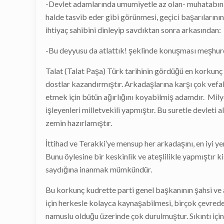
-Devlet adamlarında umumiyetle az olan- muhatabını s
halde tasvib eder gibi görünmesi, geçici başarılarının
ihtiyaç sahibini dinleyip savdıktan sonra arkasından:
-Bu deyyusu da atlattık! şeklinde konuşması meşhur
Talat (Talat Paşa) Türk tarihinin gördüğü en korkunç
dostlar kazandırmıştır. Arkadaşlarına karşı çok vefal
etmek için bütün ağırlığını koyabilmiş adamdır. Milyo
işleyenleri milletvekili yapmıştır. Bu suretle devleti 
zemin hazırlamıştır.
İttihad ve Terakki’ye mensup her arkadaşını, en iyi ye
Bunu öylesine bir keskinlik ve ateşlilikle yapmıştır k
saydığına inanmak mümkündür.
Bu korkunç kudrette parti genel başkanının şahsi ve 
için herkesle kolayca kaynaşabilmesi, birçok çevrede
namuslu olduğu üzerinde çok durulmuştur. Sıkıntı için