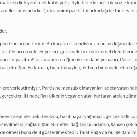
abırla dinleyebilmek kabiliyeti, söylediklerini açık bir sözle kab
 amilleri arasındadır. Çok samimi partili bir arkadaşı ile bir devle
dur.
 partizanlardan biridir. Bu karakteri,kendisine amansız düşmanlar
ıdır. Onları en yüksek yerlere getirmek, her türlü nimeti kendilerin
nerler yaratmıştır. Jandarma teğmenlerini dahiliye nazırı, Parti içi
altüst etmiştir. En kötüsü, bu tutumuyle, çok fena bir nuhalefetin te
rlere yerleştirmiştir. Partisine mensub olmayanları adeta vatan hain
i, gerçekten İttihadçı’ları ülkenin yegane vatan kurtaran arslan zümr
ailevi meselelerdeki tevâzuu, basit hayat yaşaması, gerçek halk ç
 sevilmesini sağlamıştır. Nimetler dağıtan bu adamın, şahsen çok a
de ölmesi buna delil gösterilmektedir. Talat Paşa da bu işe dahil mi