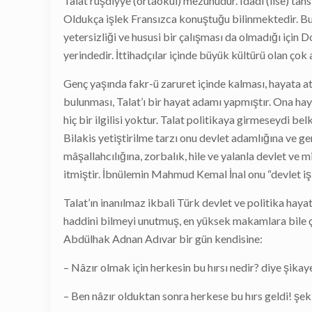
Talat rüşdiyye (ortaokul) mezunudur. Îdadî (lise) tahs
Oldukça işlek Fransızca konuştuğu bilinmektedir. Bu bi
yetersizliği ve hususi bir çalışması da olmadığı için 
yerindedir. İttihadçılar içinde büyük kültürü olan çok 
Genç yaşında fakr-ü zaruret içinde kalması, hayata a
bulunması, Talat’ı bir hayat adamı yapmıştır. Ona ha
hiç bir ilgilisi yoktur. Talat politikaya girmeseydi be
Bilakis yetiştirilme tarzı onu devlet adamlığına ve ge
mâşallahcılığına, zorbalık, hile ve yalanla devlet ve 
itmiştir. İbnülemin Mahmud Kemal İnal onu “devlet işl
Talat’ın inanılmaz ikbali Türk devlet ve politika hay
haddini bilmeyi unutmuş, en yüksek makamlara bile çı
Abdülhak Adnan Adıvar bir gün kendisine:
– Nâzır olmak için herkesin bu hırsı nedir? diye şikay
– Ben nâzır olduktan sonra herkese bu hırs geldi! şek