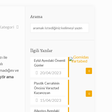
Arama
Kategori
İlgili Yazılar
ı ile
Eylül Ayındaki Önemli
lı
Günler
madığını ve
0
20/04/2023
ştir ama
Plastik Cerrahinin
Öncüsü Varaztad
Kazancıyan
0
15/04/2023
Ağustos Ayındaki