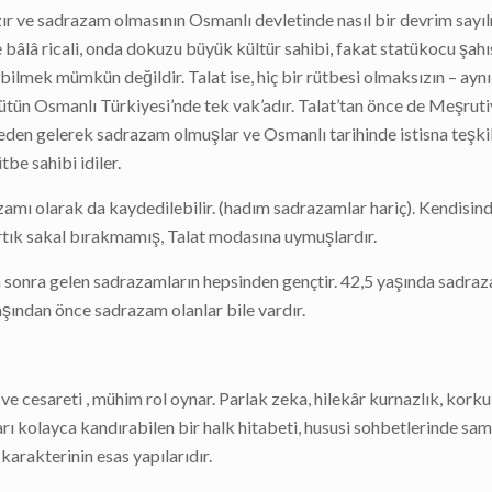
zır ve sadrazam olmasının Osmanlı devletinde nasıl bir devrim sayı
ve bâlâ ricali, onda dokuzu büyük kültür sahibi, fakat statükocu şahıs
bilmek mümkün değildir. Talat ise, hiç bir rütbesi olmaksızın – ayn
bütün Osmanlı Türkiyesi’nde tek vak’adır. Talat’tan önce de Meşruti
beden gelerek sadrazam olmuşlar ve Osmanlı tarihinde istisna teşkil
be sahibi idiler.
azamı olarak da kaydedilebilir. (hadım sadrazamlar hariç). Kendisin
artık sakal bırakmamış, Talat modasına uymuşlardır.
sonra gelen sadrazamların hepsinden gençtir. 42,5 yaşında sadra
şından önce sadrazam olanlar bile vardır.
k ve cesareti , mühim rol oynar. Parlak zeka, hilekâr kurnazlık, kor
rı kolayca kandırabilen bir halk hitabeti, hususi sohbetlerinde sa
arakterinin esas yapılarıdır.