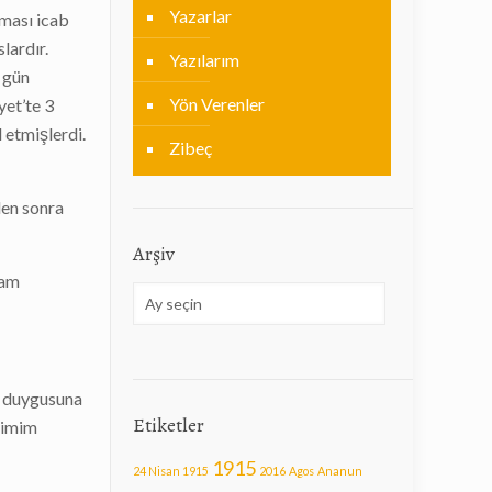
Yazarlar
lması icab
lardır.
Yazılarım
ı gün
Yön Verenler
yet’te 3
 etmişlerdi.
Zibeç
den sonra
Arşiv
zam
Arşiv
ku duygusuna
Etiketler
mimim
1915
24 Nisan 1915
2016
Agos
Ananun