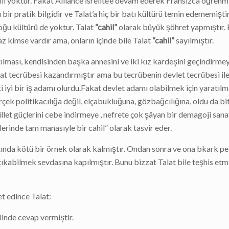
ili yoktur. Fakat Alliance İsrelite’e devam ederek Fransızca öğrenmi
r pratik bilgidir ve Talat’a hiç bir batı kültürü temin edememiştir.
Doğu kültürü de yoktur. Talat
“cahil”
olarak büyük şöhret yapmıştır. 
az kimse vardır ama, onların içinde bile Talat
“cahil”
sayılmıştır.
tılması, kendisinden başka annesini ve iki kız kardeşini geçindirm
yat tecrübesi kazandırmıştır ama bu tecrübenin devlet tecrübesi il
lki iyi bir iş adamı olurdu.Fakat devlet adamı olabilmek için yaratılm
rçek politikacılığa değil, elçabukluğuna, gözbağcılığına, oldu da bit
millet güçlerini cebe indirmeye , nefrete çok şâyan bir demagoji san
erinde tam manasıyle bir cahil” olarak tasvir eder.
atında kötü bir örnek olarak kalmıştır. Ondan sonra ve ona bkark pe
kabilmek sevdasına kapılmıştır. Bunu bizzat Talat bile teşhis etmiş
et edince Talat:
linde cevap vermiştir.