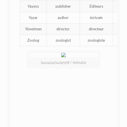
Yayıncı
publisher
Éditeurs
հ
Yazar
author
écrivain
Yönetmen
director
directeur
Zoolog
zoologist
zoologiste
կ
կապարագործ / tesisatçı