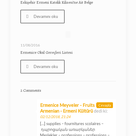
Eskişehir Ermeni Katolik Kilisesi’ne Ait Belge
Devamını oku
11/08/2016
Ermenice Okul Gereçleri Listesi
Devamını oku
2 Comments
Ermenice Meyveler - Fruits in
Cevapla
Armenian - Ermeni Kültürü
dedi ki:
02/12/2018, 21:24
[…] supplies – fournitures scolaires –
դպրոցական առարկաներ
Meslekler – professions – professions –