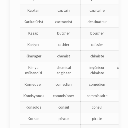
Kaptan
captain
capitaine
Karikatürist
cartoonist
dessinateur
ծա
Kasap
butcher
boucher
մ
Kasiyer
cashier
caissier
Kimyager
chemist
chimiste
տ
Kimya
chemical
ingénieur
տարր
mühendisi
engineer
chimiste
ճա
Komedyen
comedian
comédien
կա
Komisyoncu
commisioner
commissaire
յ
Konsolos
consul
consul
Korsan
pirate
pirate