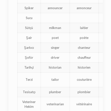
Spiker
announcer
annonceur
Sucu
ջ
Sütçü
milkman
laitier
կա
Şair
poet
poète
բ
Şarkıcı
singer
chanteur
Şoför
driver
chauffeur
Tarihçi
historian
historien
պ
Terzi
tailor
couturière
դ
Tesisatçı
plumber
plombier
կա
Veteriner
veterinarian
vétérinaire
ա
Hekim