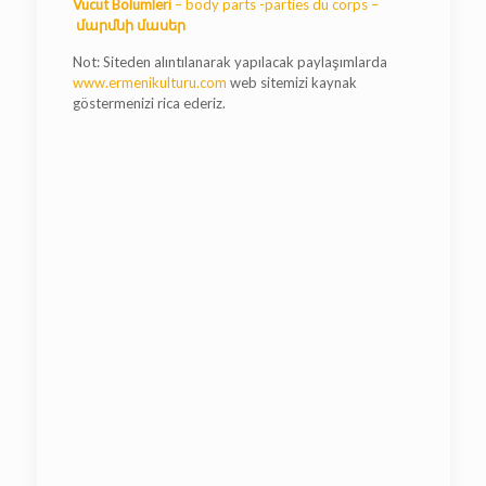
Vücut Bölümleri
– body parts -parties du corps –
մարմնի մասեր
Not: Siteden alıntılanarak yapılacak paylaşımlarda
www.ermenikulturu.com
web sitemizi kaynak
göstermenizi rica ederiz.