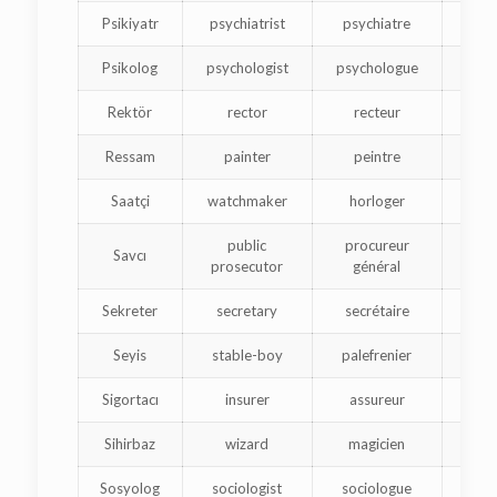
Psikiyatr
psychiatrist
psychiatre
Psikolog
psychologist
psychologue
Rektör
rector
recteur
վ
Ressam
painter
peintre
Saatçi
watchmaker
horloger
public
procureur
Savcı
դ
prosecutor
général
Sekreter
secretary
secrétaire
քար
Seyis
stable-boy
palefrenier
Sigortacı
insurer
assureur
ապ
Sihirbaz
wizard
magicien
Sosyolog
sociologist
sociologue
ը