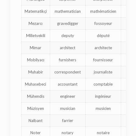
Matematikçi
mathematician
mathématicien
մա
Mezarcı
gravedigger
fossoyeur
մ
Milletvekili
deputy
député
ե
Mimar
architect
architecte
ճա
Mobilyacı
furnishers
fournisseur
Muhabir
correspondent
journaliste
Muhasebeci
accountant
comptable
հ
Mühendis
engineer
ingénieur
ճա
Müzisyen
musician
musicien
Nalbant
farrier
պ
Noter
notary
notaire