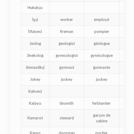
Hukukçu
İşçi
worker
employé
İtfaiyeci
fireman
pompier
Jeolog
geologist
géologue
Jinekolog
gynecologist
gynécologue
Jimnastikçi
gymnast
gymnaste
մ
Jokey
jockey
jockey
Kahveci
Kalaycı
tinsmith
ferblantier
թ
garçon de
Kamarot
steward
նաւ
cabine
Kapıcı
doorman
portier