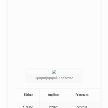
պարտիզպան / bahçıvan
Türkçe
İngilizce
Fransızca
Garson
waiter
serveur