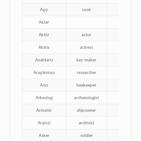
Aşçı
cook
cuisinie
Aktar
Aktör
actor
acteur
Aktris
actress
actrice
Anahtarcı
key-maker
serrurie
Araştırmacı
researcher
chercheu
Arıcı
beekeeper
apiculte
Arkeolog
archaeologist
archéolo
Armatör
shipowner
armateu
Arşivci
archivist
archivist
Asker
soldier
soldat