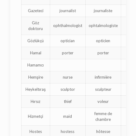
Gazeteci
journalist
journaliste
Göz
ophthalmologist
ophtalmologiste
doktoru
Gözlükçü
optician
opticien
ակ
Hamal
porter
porter
Hamamcı
բ
Hemşire
nurse
infirmière
Heykeltıraş
sculptor
sculpteur
ա
Hırsız
thief
voleur
femme de
Hizmetçi
maid
chambre
Hostes
hostess
hôtesse
օ