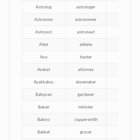
Astrolog
astrologer
astrolog
Astronom
astronomer
astrono
Astronot
astronaut
astronau
Atlet
athlete
athlète
Avcı
hunter
chasseu
Avukat
attorney
avocat
Ayakkabıcı
shoemaker
cordonni
Bahçıvan
gardener
jardinie
Bakan
minister
ministr
Bakırcı
coppersmith
chaudronn
Bakkal
grocer
épiceri