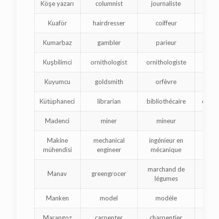
Köşe yazarı
columnist
journaliste
ս
Kuaför
hairdresser
coiffeur
վա
Kumarbaz
gambler
parieur
Kuşbilimci
ornithologist
ornithologiste
Kuyumcu
goldsmith
orfèvre
Kütüphaneci
librarian
bibliothécaire
գրա
Madenci
miner
mineur
հ
Makine
mechanical
ingénieur en
մ
mühendisi
engineer
mécanique
marchand de
Manav
greengrocer
պ
légumes
Manken
model
modèle
բնո
Marangoz
carpenter
charpentier
ատ