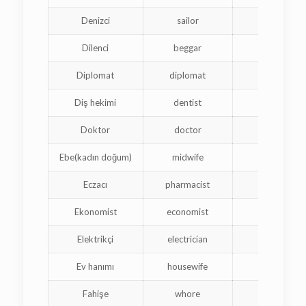
Denizci
sailor
marin
Dilenci
beggar
mendian
Diplomat
diplomat
diploma
Diş hekimi
dentist
dentist
Doktor
doctor
médeci
Ebe(kadın doğum)
midwife
sage-fem
Eczacı
pharmacist
pharmaci
Ekonomist
economist
économis
Elektrikçi
electrician
électrici
Ev hanımı
housewife
femme au f
Fahişe
whore
putain