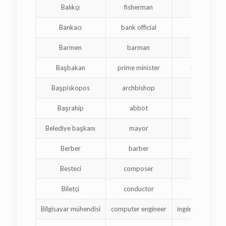
Balıkçı
fisherman
pêcheu
Bankacı
bank official
officielle b
Barmen
barman
barman
Başbakan
prime minister
premier min
Başpiskopos
archbishop
archevêq
Başrahip
abbot
abbé
Belediye başkanı
mayor
maire
Berber
barber
coiffeur
Besteci
composer
composit
Biletçi
conductor
conducte
Bilgisayar mühendisi
computer engineer
ingénieur en inf