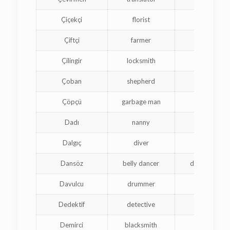
Çiçekçi
florist
fleurist
Çiftçi
farmer
agriculte
Çilingir
locksmith
serrurie
Çoban
shepherd
berger
Çöpçü
garbage man
éboueu
Dadı
nanny
nounou
Dalgıç
diver
plongeu
Dansöz
belly dancer
danseuse ori
Davulcu
drummer
batteur
Dedektif
detective
détectiv
Demirci
blacksmith
forgero