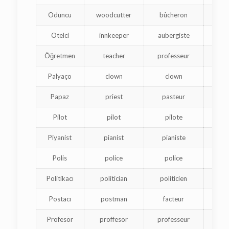
Oduncu
woodcutter
bûcheron
փ
Otelci
innkeeper
aubergiste
պա
Öğretmen
teacher
professeur
Palyaço
clown
clown
Papaz
priest
pasteur
Pilot
pilot
pilote
Piyanist
pianist
pianiste
դա
Polis
police
police
Politikacı
politician
politicien
ք
Postacı
postman
facteur
ն
Profesör
proffesor
professeur