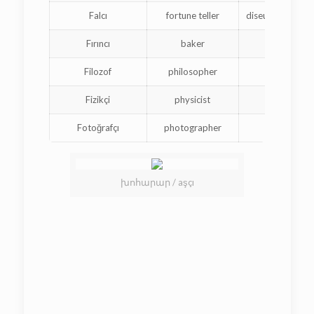
Falcı
fortune teller
diseur de bonne
Fırıncı
baker
boulang
Filozof
philosopher
philosop
Fizikçi
physicist
physicie
Fotoğrafçı
photographer
photogra
խոհարար / aşçı