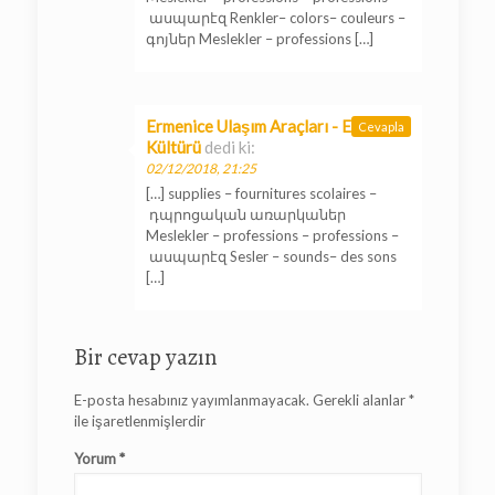
ասպարէզ Renkler– colors– couleurs –
գոյներ Meslekler – professions […]
Ermenice Ulaşım Araçları - Ermeni
Cevapla
Kültürü
dedi ki:
02/12/2018, 21:25
[…] supplies – fournitures scolaires –
դպրոցական առարկաներ
Meslekler – professions – professions –
ասպարէզ Sesler – sounds– des sons
[…]
Bir cevap yazın
E-posta hesabınız yayımlanmayacak.
Gerekli alanlar
*
ile işaretlenmişlerdir
Yorum
*