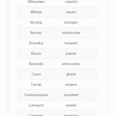
Bilimadamı
scientist
scientifiq
Bilirkişi
expert
expert
Biyolog
biologist
biologis
Borsacı
stockbroker
courtie
Botanikçi
botanist
botanist
Boyacı
painter
peintre
Büyükelçi
ambassador
ambassad
Camcı
glazier
vitrier
Cerrah
surgeon
chirurgie
Cumhurbaşkanı
president
présiden
Çamaşırcı
washer
laveuse
Çevirmen
translator
interprè