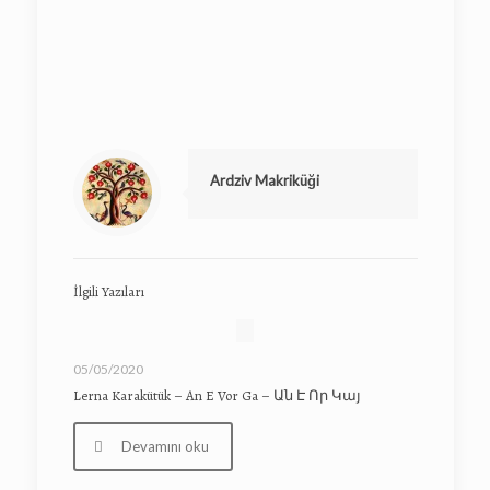
Ardziv Makriküği
İlgili Yazıları
05/05/2020
Lerna Karakütük – An E Vor Ga – Ան Է Որ Կայ
Devamını oku