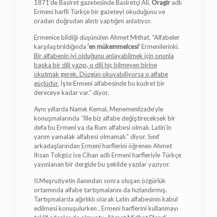
1871’de Basiret gazetesinde Basiretçi Ali,
Oragir
adlı
Ermeni harfli Türkçe bir gazeteyi okuduğunu ve
oradan doğrudan alıntı yaptığını anlatıyor.
Ermenice bildiği düşünülen Ahmet Mithat, “Alfabeler
karşılaştırıldığında
‘en mükemmelcesi’
Ermenilerinki.
Bir alfabenin iyi olduğunu anlayabilmek için onunla
başka bir dili yazıp, o dili hiç bilmeyen birine
okutmak gerek. Düzgün okuyabiliyorsa o alfabe
güçlüdür.
İşte Ermeni alfabesinde bu kudret bir
dereceye kadar var.” diyor.
Aynı yıllarda Namık Kemal, Menemenlizade’yle
konuşmalarında “İlle biz alfabe değiştireceksek bir
defa bu Ermeni ya da Rum alfabesi olmalı. Latin’in
yarım yamalak alfabesi olmamalı.” diyor. Sınıf
arkadaşlarından Ermeni harflerini öğrenen Ahmet
İhsan Tokgöz ise Cihan adlı Ermeni harfleriyle Türkçe
yayınlanan bir dergide bu şekilde yazılar yazıyor.
II.Meşrutiyetin ilanından sonra oluşan özgürlük
ortamında alfabe tartışmalarını da hızlandırmış.
Tartışmalarda ağırlıklı olarak Latin alfabesinin kabul
edilmesi konuşulurken , Ermeni harflerini kullanmayı