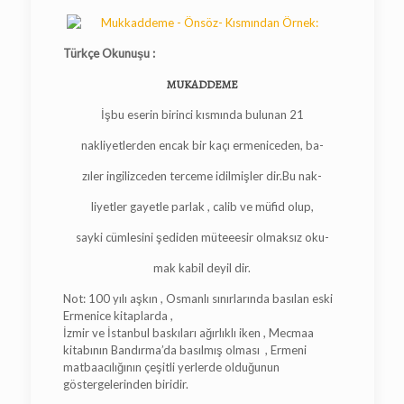
Türkçe Okunuşu :
MUKADDEME
İşbu eserin birinci kısmında bulunan 21
nakliyetlerden encak bir kaçı ermeniceden, ba-
zıler ingilizceden terceme idilmişler dir.Bu nak-
liyetler gayetle parlak , calib ve müfid olup,
sayki cümlesini şediden müteeesir olmaksız oku-
mak kabil deyil dir.
Not: 100 yılı aşkın , Osmanlı sınırlarında basılan eski
Ermenice kitaplarda ,
İzmir ve İstanbul baskıları ağırlıklı iken , Mecmaa
kitabının Bandırma’da basılmış olması , Ermeni
matbaacılığının çeşitli yerlerde olduğunun
göstergelerinden biridir.