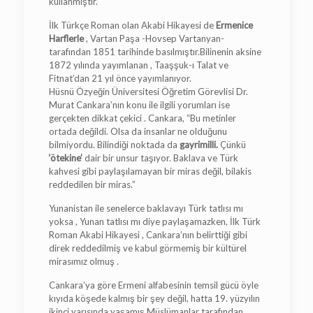
kullanmıştır.
İlk Türkçe Roman olan Akabi Hikayesi de
Ermenice
Harflerle
, Vartan Paşa -Hovsep Vartanyan-
tarafından 1851 tarihinde basılmıştır.Bilinenin aksine
1872 yılında yayımlanan , Taaşşuk-ı Talat ve
Fitnat’dan 21 yıl önce yayımlanıyor.
Hüsnü Özyeğin Üniversitesi Öğretim Görevlisi Dr.
Murat Cankara’nın konu ile ilgili yorumları ise
gerçekten dikkat çekici . Cankara, “Bu metinler
ortada değildi. Olsa da insanlar ne olduğunu
bilmiyordu. Bilindiği noktada da
gayrimilli.
Çünkü
‘ötekine’
dair bir unsur taşıyor. Baklava ve Türk
kahvesi gibi paylaşılamayan bir miras değil, bilakis
reddedilen bir miras.”
Yunanistan ile senelerce baklavayı Türk tatlısı mı
yoksa , Yunan tatlısı mı diye paylaşamazken, İlk Türk
Roman Akabi Hikayesi , Cankara’nın belirttiği gibi
direk reddedilmiş ve kabul görmemiş bir kültürel
mirasımız olmuş .
Cankara’ya göre Ermeni alfabesinin temsil gücü öyle
kıyıda köşede kalmış bir şey değil, hatta 19. yüzyılın
ikinci yarısında yaşamış Müslümanlar tarafından