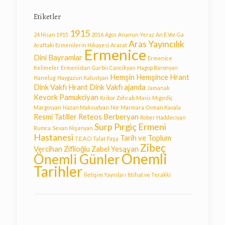
Etiketler
1915
24 Nisan 1915
2016
Agos
Ananun Yeraz
An E Vor Ga
Aras Yayıncılık
Araftaki Ermenilerin Hikayesi
Ararat
Ermenice
Dini Bayramlar
Ermenice
Kelimeler
Ermenistan
Garbis Cancikyan
Hagop Baronyan
Hemşin
Hemşince
Hrant
Hanelug
Haygazun Kalustyan
Dink Vakfı
Hrant Dink Vakfı ajanda
Jamanak
Kevork Pamukciyan
Krikor Zohrab
Masis
Mıgırdiç
Margosyan
Nazan Maksudyan
Nor Marmara
Osman Kavala
Resmi Tatiller
Reteos Berberyan
Rober Haddeciyan
Surp Pırgiç Ermeni
Rumca
Sevan Nişanyan
Hastanesi
Tarih ve Toplum
T.E.A.O
Talat Paşa
Zibeç
Vercihan Ziflioğlu
Zabel Yesayan
Önemli
Önemli Günler
Tarihler
İletişim Yayınları
İttihat ve Terakki