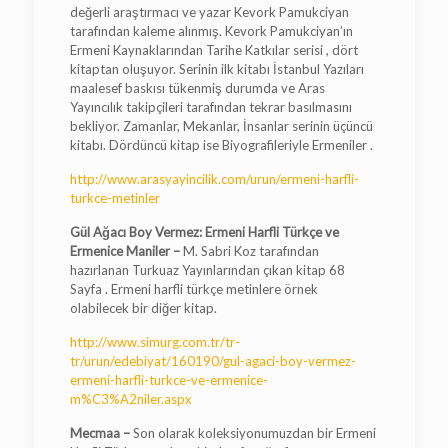
değerli araştırmacı ve yazar Kevork Pamukciyan
tarafından kaleme alınmış. Kevork Pamukciyan’ın
Ermeni Kaynaklarından Tarihe Katkılar serisi , dört
kitaptan oluşuyor. Serinin ilk kitabı İstanbul Yazıları
maalesef baskısı tükenmiş durumda ve Aras
Yayıncılık takipçileri tarafından tekrar basılmasını
bekliyor. Zamanlar, Mekanlar, İnsanlar serinin üçüncü
kitabı. Dördüncü kitap ise Biyografileriyle Ermeniler .
http://www.arasyayincilik.com/urun/ermeni-harfli-
turkce-metinler
Gül Ağacı Boy Vermez: Ermeni Harfli Türkçe ve
Ermenice Maniler –
M. Sabri Koz tarafından
hazırlanan Turkuaz Yayınlarından çıkan kitap 68
Sayfa . Ermeni harfli türkçe metinlere örnek
olabilecek bir diğer kitap.
http://www.simurg.com.tr/tr-
tr/urun/edebiyat/160190/gul-agaci-boy-vermez-
ermeni-harfli-turkce-ve-ermenice-
m%C3%A2niler.aspx
Mecmaa –
Son olarak koleksiyonumuzdan bir Ermeni