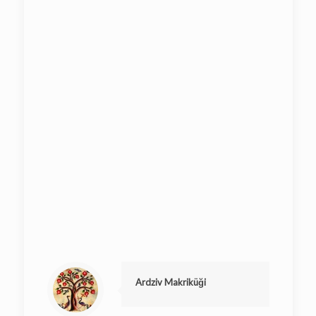
Ardziv Makriküği