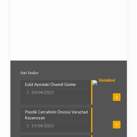
Son Yazılar
Eylül Ayındaki Önemli Günler
20/04/2023
0
Plastik Cerrahinin Öncüsü Varaztad
Kazancıyan
0
15/04/2023