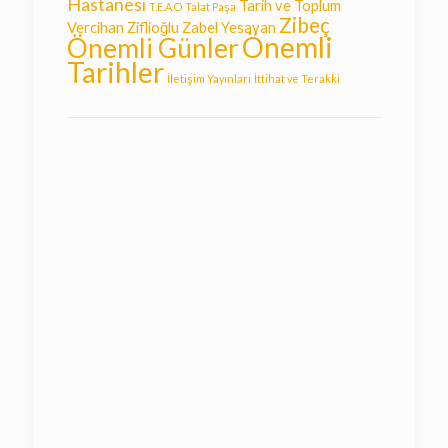
Hastanesi
Tarih ve Toplum
T.E.A.O
Talat Paşa
Zibeç
Vercihan Ziflioğlu
Zabel Yesayan
Önemli
Önemli Günler
Tarihler
İletişim Yayınları
İttihat ve Terakki