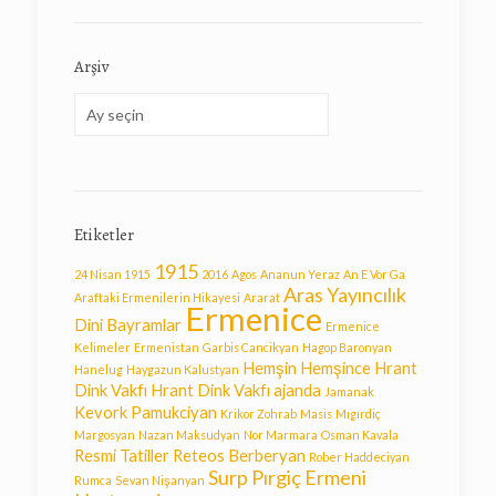
Arşiv
Arşiv
Etiketler
1915
24 Nisan 1915
2016
Agos
Ananun Yeraz
An E Vor Ga
Aras Yayıncılık
Araftaki Ermenilerin Hikayesi
Ararat
Ermenice
Dini Bayramlar
Ermenice
Kelimeler
Ermenistan
Garbis Cancikyan
Hagop Baronyan
Hemşin
Hemşince
Hrant
Hanelug
Haygazun Kalustyan
Dink Vakfı
Hrant Dink Vakfı ajanda
Jamanak
Kevork Pamukciyan
Krikor Zohrab
Masis
Mıgırdiç
Margosyan
Nazan Maksudyan
Nor Marmara
Osman Kavala
Resmi Tatiller
Reteos Berberyan
Rober Haddeciyan
Surp Pırgiç Ermeni
Rumca
Sevan Nişanyan