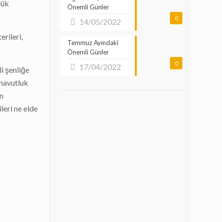
yük
Önemli Günler
0
14/05/2022
erileri,
Temmuz Ayındaki
Önemli Günler
0
17/04/2022
i şenliğe
rnavutluk
in
leri ne elde