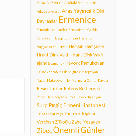
Yeraz
An E Vor Ga
Araftaki Ermenilerin
Aras Yayıncılık
Dini
Hikayesi
Ararat
Ermenice
Bayramlar
Ermenice Kelimeler
Ermenistan
Garbis
Cancikyan
Hagop Baronyan
Hanelug
Hemşin
Hemşince
Haygazun Kalustyan
Hrant Dink Vakfı
Hrant Dink Vakfı
ajanda
Kevork Pamukciyan
Jamanak
Krikor Zohrab
Masis
Mıgırdiç Margosyan
Nazan Maksudyan
Nor Marmara
Osman Kavala
Resmi Tatiller
Reteos Berberyan
Rober Haddeciyan
Rumca
Sevan Nişanyan
Surp Pırgiç Ermeni Hastanesi
Tarih ve Toplum
T.E.A.O
Talat Paşa
Vercihan Ziflioğlu
Zabel Yesayan
Önemli Günler
Zibeç