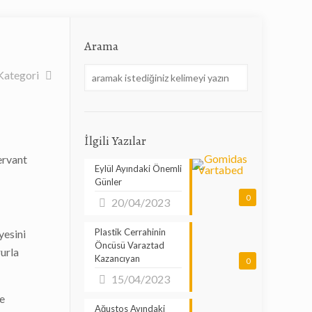
Arama
Kategori
İlgili Yazılar
ervant
Eylül Ayındaki Önemli
Günler
0
20/04/2023
Plastik Cerrahinin
yesini
Öncüsü Varaztad
urla
Kazancıyan
0
15/04/2023
le
Ağustos Ayındaki