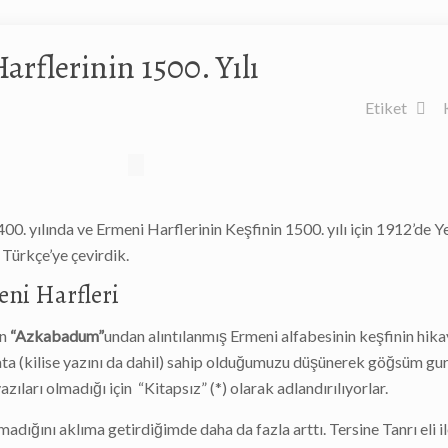
rflerinin 1500. Yılı
Etiket
0. yılında ve Ermeni Harflerinin Keşfinin 1500. yılı için 1912’de Y
 Türkçe’ye çevirdik.
eni Harfleri
ın
“Azkabadum”
undan alıntılanmış Ermeni alfabesinin keşfinin hika
ata (kilise yazını da dahil) sahip olduğumuzu düşünerek göğsüm gur
ıları olmadığı için “Kitapsız” (*) olarak adlandırılıyorlar.
dığını aklıma getirdiğimde daha da fazla arttı. Tersine Tanrı eli i