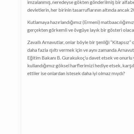
imzalanmış, neredeyse gökten gönderilmiş bir alfabedi
devletlerin, her birinin tasarruflarının altında ancak 2
Kutlamaya hazırlandığımız (Ermeni) matbaacılığımızın 4
gerçekten görkemli ve övgüye layık bir gösteri olaca
Zavallı Arnavutlar, onlar böyle bir şenliği “Kitapsız
daha fazla ışıltı vermek için ve aynı zamanda Arnavut
Eğitim Bakanı B. Gurakukoç’u davet etsek ve onurlu y
kullandığımız göksel harflerimizi hediye etsek, karşı
ettiler ise onlardan istesek daha iyi olmaz mıydı?