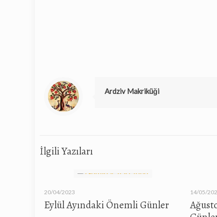
Ardziv Makriküği
İlgili Yazıları
20/04/2023
14/05/20
Eylül Ayındaki Önemli Günler
Ağust