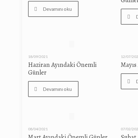
Günle
Devamını oku
18/09/2021
12/07/20
Haziran Ayındaki Önemli
Mayıs
Günler
Devamını oku
08/04/2021
07/02/20
Mart Ayındaki Önemli Günler
Şubat