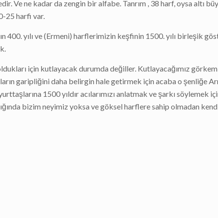
r. Ve ne kadar da zengin bir alfabe. Tanrım , 38 harf, oysa altı bü
0-25 harfi var.
00. yılı ve (Ermeni) harflerimizin keşfinin 1500. yılı birleşik göst
k.
” oldukları için kutlayacak durumda değiller. Kutlayacağımız görkeml
ların garipliğini daha belirgin hale getirmek için acaba o şenliğe A
urttaşlarına 1500 yıldır acılarımızı anlatmak ve şarkı söylemek iç
lığında bizim neyimiz yoksa ve göksel harflere sahip olmadan kendi