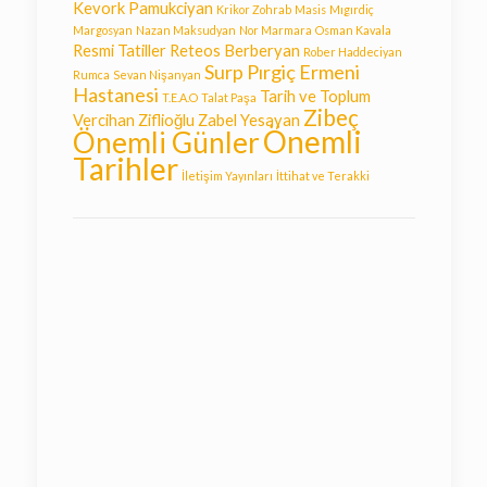
Kevork Pamukciyan
Krikor Zohrab
Masis
Mıgırdiç
Margosyan
Nazan Maksudyan
Nor Marmara
Osman Kavala
Resmi Tatiller
Reteos Berberyan
Rober Haddeciyan
Surp Pırgiç Ermeni
Rumca
Sevan Nişanyan
Hastanesi
Tarih ve Toplum
T.E.A.O
Talat Paşa
Zibeç
Vercihan Ziflioğlu
Zabel Yesayan
Önemli
Önemli Günler
Tarihler
İletişim Yayınları
İttihat ve Terakki