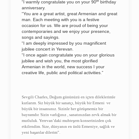
th
“I warmly congratulate you on your 90
birthday
anniversary.
“You are a great artist, great Armenian and great
man. Each meeting with you is a festive
occasion for us. We are proud of being your
contemporaries and we enjoy your presence,
songs and sayings.
“I am deeply impressed by you magnificent
jubilee concert in Yerevan.
“I once again congratulate you on your glorious
jubilee and wish you, the most glorified
Armenian in the world, new success I your
creative life, public and political activities.”
Sevgili Charles, Doğum gününüzü en içten dileklerimle
kutlarım. Siz büyük bir sanatçı, büyük bir Ermeni ve
büyük bir insansınız. Sizinle her görüşmemiz bir
bayramdır. Sizin varlığınız , sanatınızdan zevk almak bir
mutluluk. Yerevan’daki muhteşem konserinizden çok
etkilendim. Size, dünyanın en ünlü Ermeniye, sağlık ve
yeni başarılar dilerim”.