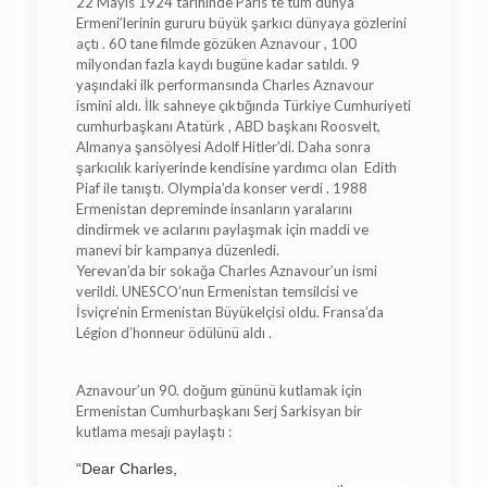
22 Mayıs 1924 tarihinde Paris’te tüm dünya
Ermeni’lerinin gururu büyük şarkıcı dünyaya gözlerini
açtı . 60 tane filmde gözüken Aznavour , 100
milyondan fazla kaydı bugüne kadar satıldı. 9
yaşındaki ilk performansında Charles Aznavour
ismini aldı. İlk sahneye çıktığında Türkiye Cumhuriyeti
cumhurbaşkanı Atatürk , ABD başkanı Roosvelt,
Almanya şansölyesi Adolf Hitler’di. Daha sonra
şarkıcılık kariyerinde kendisine yardımcı olan Edith
Piaf ile tanıştı. Olympia’da konser verdi . 1988
Ermenistan depreminde insanların yaralarını
dindirmek ve acılarını paylaşmak için maddi ve
manevi bir kampanya düzenledi.
Yerevan’da bir sokağa Charles Aznavour’un ismi
verildi. UNESCO’nun Ermenistan temsilcisi ve
İsviçre’nin Ermenistan Büyükelçisi oldu. Fransa’da
Légion d’honneur ödülünü aldı .
Aznavour’un 90. doğum gününü kutlamak için
Ermenistan Cumhurbaşkanı Serj Sarkisyan bir
kutlama mesajı paylaştı :
“Dear Charles,