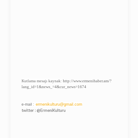
Kutlama mesajı kaynak
:
http://www.ermenihaber.am/?
lang_id=1&news_=4&cur_news=1674
ermenikulturu@gmail.com
e-mail :
twitter : @ErmeniKulturu