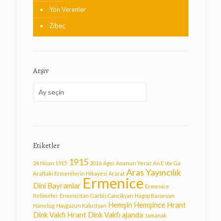
Yön Verenler
Zibeç
Arşiv
Arşiv
Etiketler
1915
24 Nisan 1915
2016
Agos
Ananun Yeraz
An E Vor Ga
Aras Yayıncılık
Araftaki Ermenilerin Hikayesi
Ararat
Ermenice
Dini Bayramlar
Ermenice
Kelimeler
Ermenistan
Garbis Cancikyan
Hagop Baronyan
Hemşin
Hemşince
Hrant
Hanelug
Haygazun Kalustyan
Dink Vakfı
Hrant Dink Vakfı ajanda
Jamanak