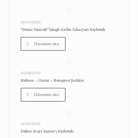
26/01/2020
“Demir Yumruk” lakaplı Garbis Zakaryan’ı Kaybettik
Devamını oku
05/04/2019
Meluses – Garmi – Hemşince Şarkılar
Devamını oku
16/03/2019
Doktor Jirayr Kaynar’ı Kaybettik..