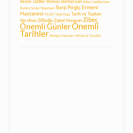
Resmi Tatiller
Reteos Berberyan
Rober Haddeciyan
Surp Pırgiç Ermeni
Rumca
Sevan Nişanyan
Hastanesi
Tarih ve Toplum
T.E.A.O
Talat Paşa
Zibeç
Vercihan Ziflioğlu
Zabel Yesayan
Önemli
Önemli Günler
Tarihler
İletişim Yayınları
İttihat ve Terakki