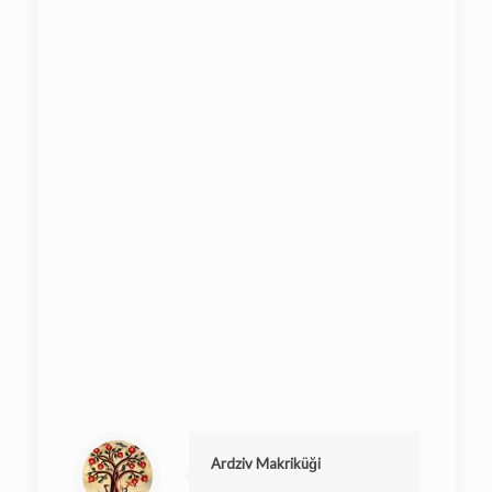
Ardziv Makriküği