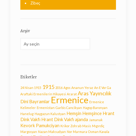
Zibeç
Arşiv
Arşiv
Etiketler
1915
24 Nisan 1915
2016
Agos
Ananun Yeraz
An E Vor Ga
Aras Yayıncılık
Araftaki Ermenilerin Hikayesi
Ararat
Ermenice
Dini Bayramlar
Ermenice
Kelimeler
Ermenistan
Garbis Cancikyan
Hagop Baronyan
Hemşin
Hemşince
Hrant
Hanelug
Haygazun Kalustyan
Dink Vakfı
Hrant Dink Vakfı ajanda
Jamanak
Kevork Pamukciyan
Krikor Zohrab
Masis
Mıgırdiç
Margosyan
Nazan Maksudyan
Nor Marmara
Osman Kavala