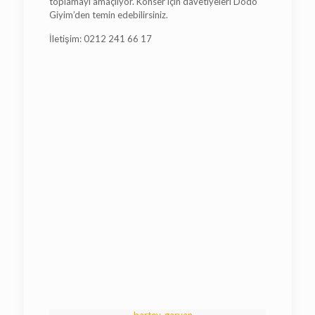
toplamayı amaçlıyor. Konser için davetiyeleri Dodo
Giyim’den temin edebilirsiniz.
İletişim: 0212 241 66 17