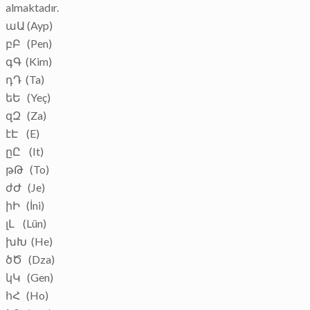
almaktadır.
աԱ (Ayp)
բԲ (Pen)
գԳ (Kim)
դԴ (Ta)
եԵ (Yeç)
զԶ (Za)
էԷ (E)
ըԸ (It)
թԹ (To)
ժԺ (Je)
իԻ (İni)
լԼ (Lün)
խԽ (He)
ծԾ (Dza)
կԿ (Gen)
հՀ (Ho)