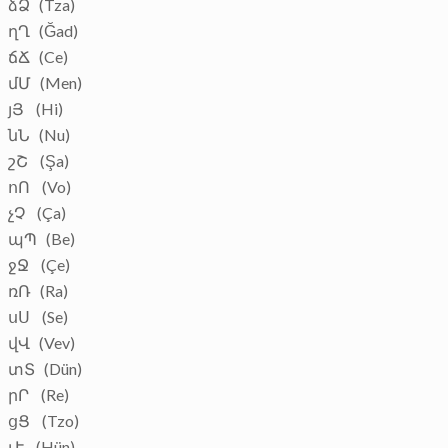
ձՁ (Tza)
ղՂ (Ğad)
ճՃ (Ce)
մՄ (Men)
յՅ (Hi)
նՆ (Nu)
շՇ (Şa)
ոՈ (Vo)
չՉ (Ça)
պՊ (Be)
ջՋ (Çe)
ռՌ (Ra)
սՍ (Se)
վՎ (Vev)
տՏ (Dün)
րՐ (Re)
ցՑ (Tzo)
ւՒ (Hün)