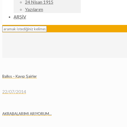
24 Nisan 1915
Yazılarım
ARŞİV
Balkıs – Kayıp Şairler
22/07/2014
AKRABALARIMI ARIYORUM…