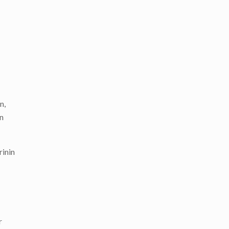
n,
en
rinin
r