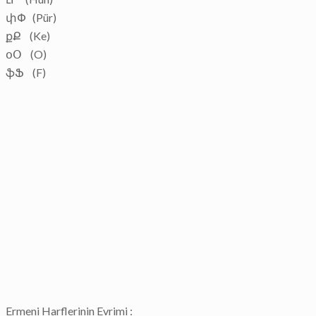
փՓ (Pür)
քՔ (Ke)
օՕ (O)
ֆՖ (F)
Ermeni Harflerinin Evrimi :