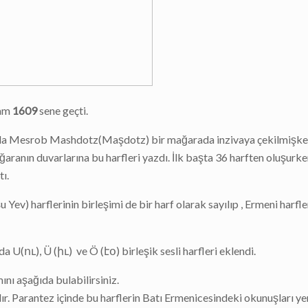
tam
1609
sene geçti.
da Mesrob Mashdotz(Maşdotz) bir mağarada inzivaya çekilmişke
ranın duvarlarına bu harfleri yazdı. İlk başta 36 harften oluşurk
tı.
ev) harflerinin birleşimi de bir harf olarak sayılıp , Ermeni harfle
a U(ու), Ü (իւ) ve Ö (էօ) birleşik sesli harfleri eklendi.
ını aşağıda bulabilirsiniz.
dır. Parantez içinde bu harflerin Batı Ermenicesindeki okunuşları ye