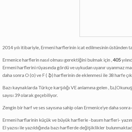
2014 yılı itibariyle, Ermeni harflerinin icat edilmesinin üstünden 
Ermenice harflerin nasıl olması gerektiğini bulmak için ,
405
yılın
Ermeni harflerini rüyasında gördü ve uykudan uyanır uyanmaz mağa
daha sonra O (օ) ve F ( ֆ) harflerinin de eklenmesi ile 38 harfe çık
Bazı kaynaklarda Türkçe karşılığı VE anlamına gelen , եւ(Okunuşu Y
sayısı 39 olarak geçebiliyor.
Zengin bir harf ve ses sayısına sahip olan Ermenice’ye daha sonra d
Ermeni harflarinin küçük ve büyük harflerle -basım harfleri- yazım
El yazısı ile yazıldığında bazı harflerde değişiklikler bulunmakta