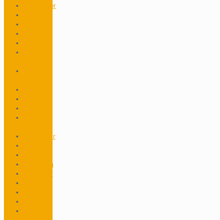
Gazeteciler
Gazeteler
Güncel
Haberler
Hastane
Hrant
Dink Vakfı
Kamp
Armen
Kelimeler
Kiliseler
Kitaplar
Kültür &
Sanat
Mezarlıklar
Mimarlar
Okullar
Osmanlıca
Oyuncular
Şairler
Sanatçılar
Şarkılar
Siyaset