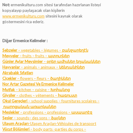
Not:
ermenikulturu.com sitesi tarafından hazırlanan listeyi
kopyalayıp paylaşacak olan kişilerin
www.ermenikulturu.com
sitesini kaynak olarak
göstermesini rica ederiz.
Diğer Ermenice Kelimeler :
Sebzeler
– vegetables –
légumes
–
բանջարեղէն
Meyveler
–
fruits
–
fruits
–
պտուղներ
Günler Aylar Mevsimler
–
օրեր
ամիսներ
եղանակներ
Hayvanlar
– animals – animaux –
կենդանիներ
Akrabalık Sıfatları
Çiçekler
– flowers – fleurs –
ծաղիկներ
Nor Artar Gazetesi Ve Ermenice Kelimeler
Mutfak
– kitchen – cuisine –
Խոհանոց
Giysiler
– clothes – vêtements –
հագուստ
Okul Gereçleri
– school supplies – fournitures scolaires –
դպրոցական առարկաներ
Meslekler
– professions – professions –
ասպարէզ
Sesler
– sounds– des sons –
ձայներ
Ulaşım Araçları
-Ulaşım Araçları-Véhicules de transport
Vücut Bölümleri
– body parts -parties du corps –