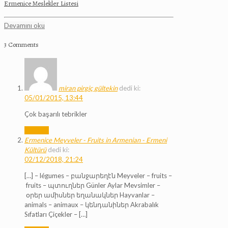
Ermenice Meslekler Listesi
Devamını oku
3 Comments
miran pirgiç gültekin
dedi ki:
05/01/2015, 13:44
Çok başarılı tebrikler
Cevapla
Ermenice Meyveler - Fruits in Armenian - Ermeni
Kültürü
dedi ki:
02/12/2018, 21:24
[…] – légumes – բանջարեղէն Meyveler – fruits –
fruits – պտուղներ Günler Aylar Mevsimler –
օրեր ամիսներ եղանակներ Hayvanlar –
animals – animaux – կենդանիներ Akrabalık
Sıfatları Çiçekler – […]