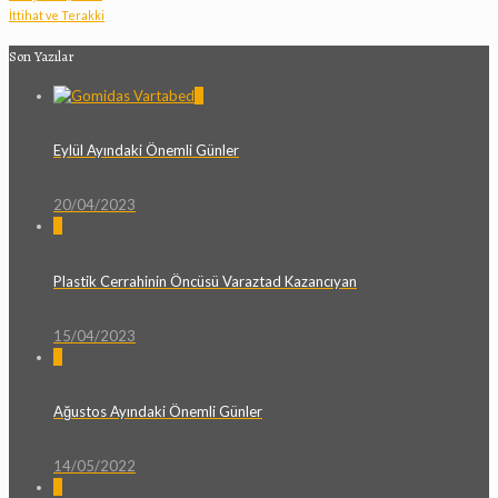
İttihat ve Terakki
Son Yazılar
0
Eylül Ayındaki Önemli Günler
20/04/2023
0
Plastik Cerrahinin Öncüsü Varaztad Kazancıyan
15/04/2023
0
Ağustos Ayındaki Önemli Günler
14/05/2022
0