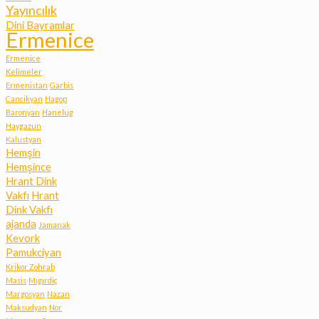
Yayıncılık
Dini Bayramlar
Ermenice
Ermenice
Kelimeler
Ermenistan
Garbis
Cancikyan
Hagop
Baronyan
Hanelug
Haygazun
Kalustyan
Hemşin
Hemşince
Hrant Dink
Vakfı
Hrant
Dink Vakfı
ajanda
Jamanak
Kevork
Pamukciyan
Krikor Zohrab
Masis
Mıgırdiç
Margosyan
Nazan
Maksudyan
Nor