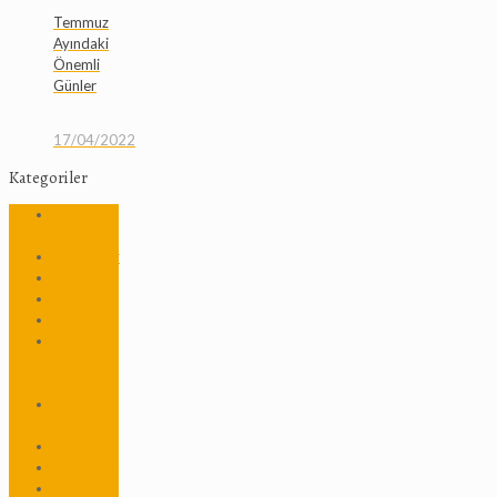
Temmuz
Ayındaki
Önemli
Günler
17/04/2022
Kategoriler
24 Nisan
1915
Bayramlar
Dernekler
Dil Bilgisi
Edebiyat
Efemera –
Eski
Belgeler
Ermeni
Kurumları
Ermenice
Etkinlikler
Filmler