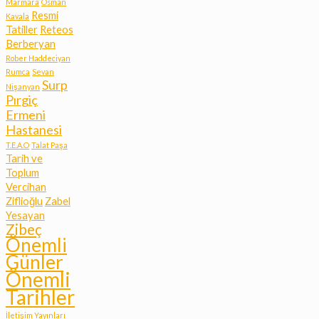
Marmara
Osman
Resmi
Kavala
Tatiller
Reteos
Berberyan
Rober Haddeciyan
Rumca
Sevan
Surp
Nişanyan
Pırgiç
Ermeni
Hastanesi
T.E.A.O
Talat Paşa
Tarih ve
Toplum
Vercihan
Ziflioğlu
Zabel
Yesayan
Zibeç
Önemli
Günler
Önemli
Tarihler
İletişim Yayınları