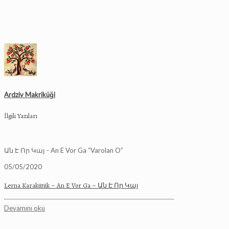
Ardziv Makriküği
İlgili Yazıları
Ան Է Որ Կայ - An E Vor Ga “Varolan O”
05/05/2020
Lerna Karakütük – An E Vor Ga – Ան Է Որ Կայ
Devamını oku