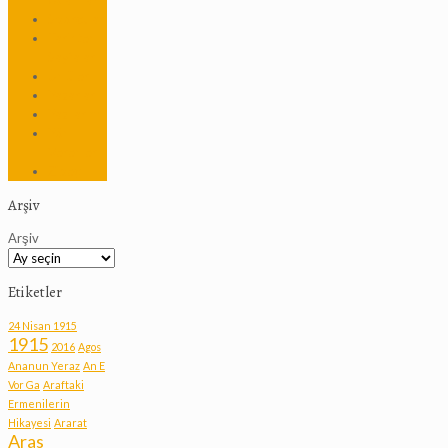
Adamları
Sporcular
Tarihten
Sayfalar
Ünlüler
Yazarlar
Yazılarım
Yön
Verenler
Zibeç
Arşiv
Arşiv
Etiketler
24 Nisan 1915
1915
2016
Agos
Ananun Yeraz
An E
Vor Ga
Araftaki
Ermenilerin
Hikayesi
Ararat
Aras