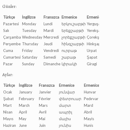
Günler:
Türkçe
İngilizce
Fransızca
Ermenice
Ermenice Okunuşu
Pazartesi
Monday
Lundi
երկուշաբթի
Yerguşapti
Salı
Tuesday
Mardi
երեքշաբթի
Yerekşapti
Çarşamba
Wednesday
Mercredi
չորեքշաբթի
Çorekşapti
Perşembe
Thursday
Jeudi
հինգշաբթի
Hinkşapti
Cuma
Friday
Vendredi
ուրբաթ
Urpat
Cumartesi
Saturday
Samedi
շաբաթ
Şapat
Pazar
Sunday
Dimanche
կիրակի
Giragi
Aylar:
Türkçe
İngilizce
Fransızca
Ermenice
Ermenice Okunuşu
Ocak
January
Janvier
յունվար
Hunvar
Şubat
February
Février
փետրուար
Pedırvar
Mart
March
Mars
մարտ
Mard
Nisan
April
Avril
ապրիլ
Abril
Mayıs
May
Mai
մայիս
Mayis
Haziran
June
Juin
յունիս
Hunis