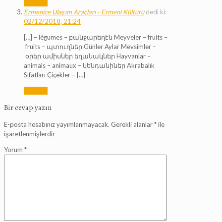
Cevapla
Ermenice Ulaşım Araçları - Ermeni Kültürü
dedi ki:
02/12/2018, 21:24
[…] – légumes – բանջարեղէն Meyveler – fruits –
fruits – պտուղներ Günler Aylar Mevsimler –
օրեր ամիսներ եղանակներ Hayvanlar –
animals – animaux – կենդանիներ Akrabalık
Sıfatları Çiçekler – […]
Cevapla
Bir cevap yazın
E-posta hesabınız yayımlanmayacak.
Gerekli alanlar
*
ile
işaretlenmişlerdir
Yorum
*