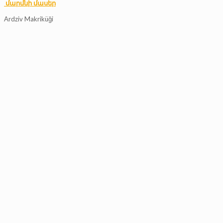
մարմնի մասեր
Ardziv Makriküği