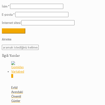
İsim
*
E-posta
*
İnternet sitesi
Arama
İlgili Yazılar
0
Eylül
Ayındaki
Önemli
Günler