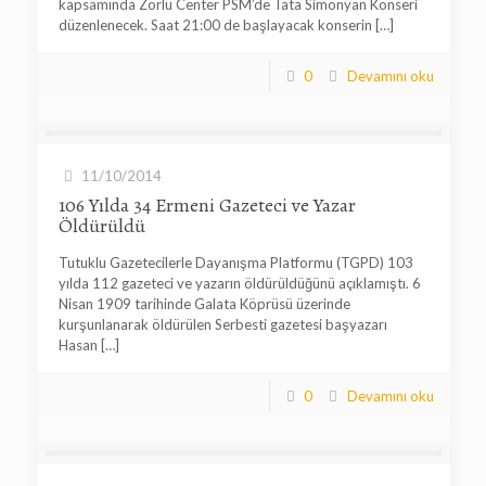
kapsamında Zorlu Center PSM’de Tata Simonyan Konseri
düzenlenecek. Saat 21:00 de başlayacak konserin
[…]
0
Devamını oku
11/10/2014
106 Yılda 34 Ermeni Gazeteci ve Yazar
Öldürüldü
Tutuklu Gazetecilerle Dayanışma Platformu (TGPD) 103
yılda 112 gazeteci ve yazarın öldürüldüğünü açıklamıştı. 6
Nisan 1909 tarihinde Galata Köprüsü üzerinde
kurşunlanarak öldürülen Serbesti gazetesi başyazarı
Hasan
[…]
0
Devamını oku