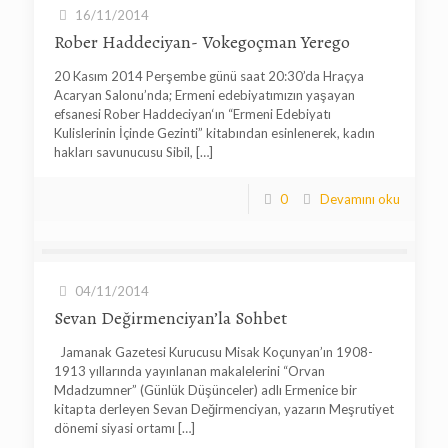
16/11/2014
Rober Haddeciyan- Vokegoçman Yerego
20 Kasım 2014 Perşembe günü saat 20:30’da Hraçya
Acaryan Salonu’nda; Ermeni edebiyatımızın yaşayan
efsanesi Rober Haddeciyan‘ın “Ermeni Edebiyatı
Kulislerinin İçinde Gezinti” kitabından esinlenerek, kadın
hakları savunucusu Sibil,
[…]
0
Devamını oku
04/11/2014
Sevan Değirmenciyan’la Sohbet
Jamanak Gazetesi Kurucusu Misak Koçunyan’ın 1908-
1913 yıllarında yayınlanan makalelerini “Orvan
Mdadzumner” (Günlük Düşünceler) adlı Ermenice bir
kitapta derleyen Sevan Değirmenciyan, yazarın Meşrutiyet
dönemi siyasi ortamı
[…]