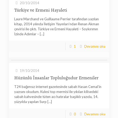
20/10/2014
Türkiye ve Ermeni Hayaleti
Laure Marchand ve Guillaume Perrier tarafından yazılan
kitap, 2014 yılında İletişim Yayınları’ndan Renan Akman
çevirisi ile çıktı. Türkiye ve Ermeni Hayaleti – Soykırımın
İzinde Adımlar –
[…]
1
Devamını oku
19/10/2014
Hüzünlü İnsanlar Topluluğudur Ermeniler
T24 bağımsız internet gazetesinde sabah Hasan Cemal’in
yazısını okudum. Kulesi top mermisi ile yıkılan kilisedeki
sabah kahvesinde tüten acı hatıralar başlıklı yazıda, 14.
yüzyılda yapılan Surp
[…]
0
Devamını oku