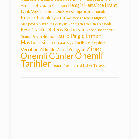
Hemşin
Hemşince
Hrant
Hanelug
Haygazun Kalustyan
Dink Vakfı
Hrant Dink Vakfı ajanda
Jamanak
Kevork Pamukciyan
Krikor Zohrab
Masis
Mıgırdiç
Margosyan
Nazan Maksudyan
Nor Marmara
Osman Kavala
Resmi Tatiller
Reteos Berberyan
Rober Haddeciyan
Surp Pırgiç Ermeni
Rumca
Sevan Nişanyan
Hastanesi
Tarih ve Toplum
T.E.A.O
Talat Paşa
Zibeç
Vercihan Ziflioğlu
Zabel Yesayan
Önemli
Önemli Günler
Tarihler
İletişim Yayınları
İttihat ve Terakki