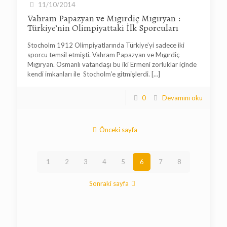
11/10/2014
Vahram Papazyan ve Mıgırdiç Mıgıryan :
Türkiye’nin Olimpiyattaki İlk Sporcuları
Stocholm 1912 Olimpiyatlarında Türkiye’yi sadece iki
sporcu temsil etmişti. Vahram Papazyan ve Mıgırdiç
Mıgıryan. Osmanlı vatandaşı bu iki Ermeni zorluklar içinde
kendi imkanları ile Stocholm’e gitmişlerdi.
[…]
0
Devamını oku
Önceki sayfa
1
2
3
4
5
6
7
8
Sonraki sayfa