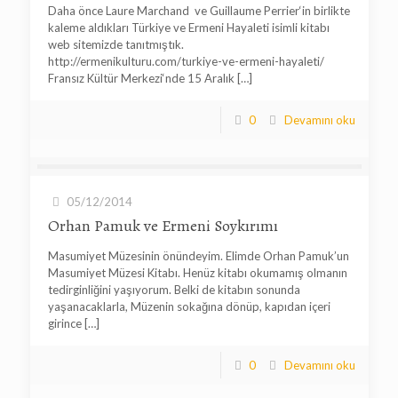
Daha önce Laure Marchand ve Guillaume Perrier‘in birlikte
kaleme aldıkları Türkiye ve Ermeni Hayaleti isimli kitabı
web sitemizde tanıtmıştık.
http://ermenikulturu.com/turkiye-ve-ermeni-hayaleti/
Fransız Kültür Merkezi‘nde 15 Aralık
[…]
0
Devamını oku
05/12/2014
Orhan Pamuk ve Ermeni Soykırımı
Masumiyet Müzesinin önündeyim. Elimde Orhan Pamuk’un
Masumiyet Müzesi Kitabı. Henüz kitabı okumamış olmanın
tedirginliğini yaşıyorum. Belki de kitabın sonunda
yaşanacaklarla, Müzenin sokağına dönüp, kapıdan içeri
girince
[…]
0
Devamını oku