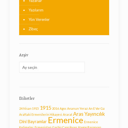
Yazarlar
Yazılarım
Yön Verenler
Zibeç
Arşiv
Arşiv
Etiketler
1915
24 Nisan 1915
2016
Agos
Ananun Yeraz
An E Vor Ga
Aras Yayıncılık
Araftaki Ermenilerin Hikayesi
Ararat
Ermenice
Dini Bayramlar
Ermenice
Kelimeler
Ermenistan
Garbis Cancikyan
Hagop Baronyan