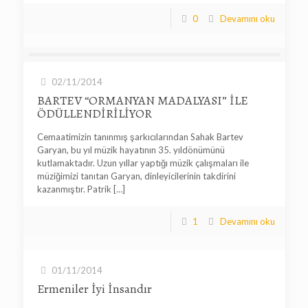
0
Devamını oku
02/11/2014
BARTEV “ORMANYAN MADALYASI” İLE
ÖDÜLLENDİRİLİYOR
Cemaatimizin tanınmış şarkıcılarından Sahak Bartev
Garyan, bu yıl müzik hayatının 35. yıldönümünü
kutlamaktadır. Uzun yıllar yaptığı müzik çalışmaları ile
müziğimizi tanıtan Garyan, dinleyicilerinin takdirini
kazanmıştır. Patrik
[…]
1
Devamını oku
01/11/2014
Ermeniler İyi İnsandır