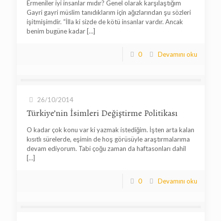
Ermeniler iyi insanlar mıdır? Genel olarak karşılaştığım
Gayri gayri müslim tanıdıklarım için ağızlarından şu sözleri
işitmişimdir. “İlla ki sizde de kötü insanlar vardır. Ancak
benim bugüne kadar
[…]
0
Devamını oku
26/10/2014
Türkiye’nin İsimleri Değiştirme Politikası
O kadar çok konu var ki yazmak istediğim. İşten arta kalan
kısıtlı sürelerde, eşimin de hoş görüsüyle araştırmalarıma
devam ediyorum. Tabi çoğu zaman da haftasonları dahil
[…]
0
Devamını oku