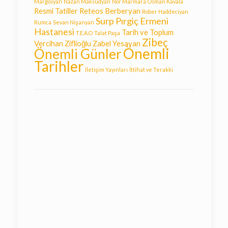
Margosyan
Nazan Maksudyan
Nor Marmara
Osman Kavala
Resmi Tatiller
Reteos Berberyan
Rober Haddeciyan
Surp Pırgiç Ermeni
Rumca
Sevan Nişanyan
Hastanesi
Tarih ve Toplum
T.E.A.O
Talat Paşa
Zibeç
Vercihan Ziflioğlu
Zabel Yesayan
Önemli
Önemli Günler
Tarihler
İletişim Yayınları
İttihat ve Terakki