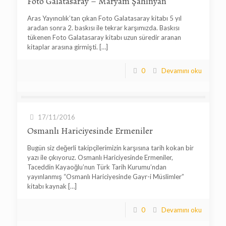
Foto Galatasaray – Maryam Şahinyan
Aras Yayıncılık’tan çıkan Foto Galatasaray kitabı 5 yıl
aradan sonra 2. baskısı ile tekrar karşımızda. Baskısı
tükenen Foto Galatasaray kitabı uzun süredir aranan
kitaplar arasına girmişti.
[…]
0
Devamını oku
17/11/2016
Osmanlı Hariciyesinde Ermeniler
Bugün siz değerli takipçilerimizin karşısına tarih kokan bir
yazı ile çıkıyoruz. Osmanlı Hariciyesinde Ermeniler,
Taceddin Kayaoğlu’nun Türk Tarih Kurumu’ndan
yayınlanmış “Osmanlı Hariciyesinde Gayr-i Müslimler”
kitabı kaynak
[…]
0
Devamını oku