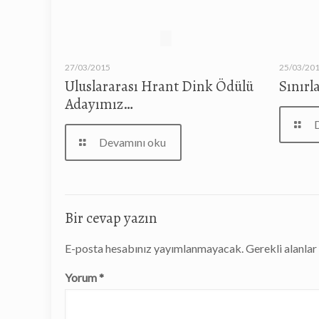
27/03/2015
25/03/20
Uluslararası Hrant Dink Ödülü
Sınırl
Adayımız…
Devamını oku
Bir cevap yazın
E-posta hesabınız yayımlanmayacak.
Gerekli alanla
Yorum
*