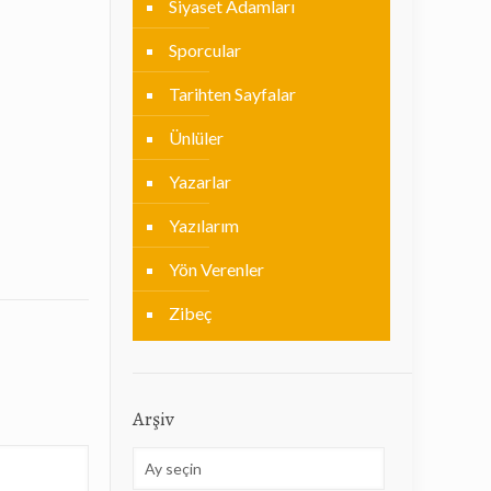
Siyaset Adamları
Sporcular
Tarihten Sayfalar
Ünlüler
Yazarlar
Yazılarım
Yön Verenler
Zibeç
Arşiv
Arşiv