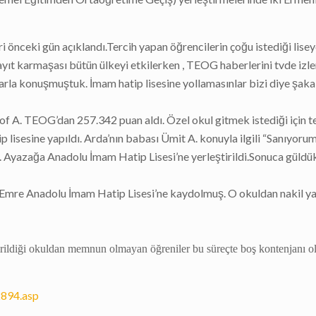
 önceki gün açıklandı.Tercih yapan öğrencilerin çoğu istediği lise
ayıt karmaşası bütün ülkeyi etkilerken , TEOG haberlerini tvde izl
rla konuşmuştuk. İmam hatip lisesine yollamasınlar bizi diye şaka
 A. TEOG’dan 257.342 puan aldı. Özel okul gitmek istediği için t
isesine yapıldı. Arda’nın babası Ümit A. konuyla ilgili “Sanıyoru
 Ayazağa Anadolu İmam Hatip Lisesi’ne yerleştirildi.Sonuca güldük
us Emre Anadolu İmam Hatip Lisesi’ne kaydolmuş. O okuldan nakil y
eştirildiği okuldan memnun olmayan öğreniler bu süreçte boş kontenjanı o
2894.asp