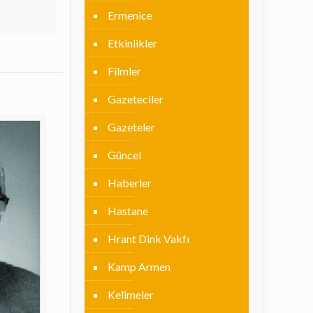
Ermenice
Etkinlikler
Filmler
Gazeteciler
Gazeteler
Güncel
Haberler
Hastane
Hrant Dink Vakfı
Kamp Armen
Kelimeler