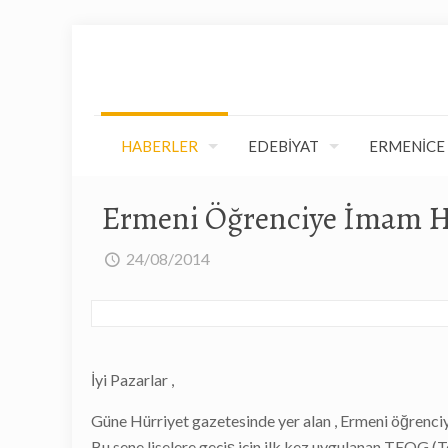
HABERLER
EDEBİYAT
ERMENİCE
Ermeni Öğrenciye İmam H
24/08/2014
İyi Pazarlar ,
Güne Hürriyet gazetesinde yer alan , Ermeni öğrenci
Bu sene liselere geçiş için ilk kez uygulanan TEOG (