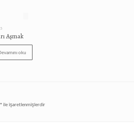
15
arı Aşmak
Devamını oku
r
*
ile işaretlenmişlerdir