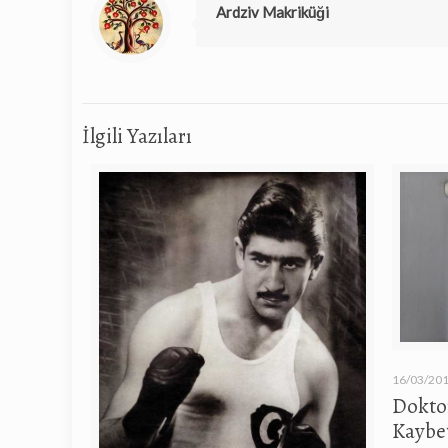
Ardziv Makriküği
İlgili Yazıları
16/03/20
Doktor
Kaybet