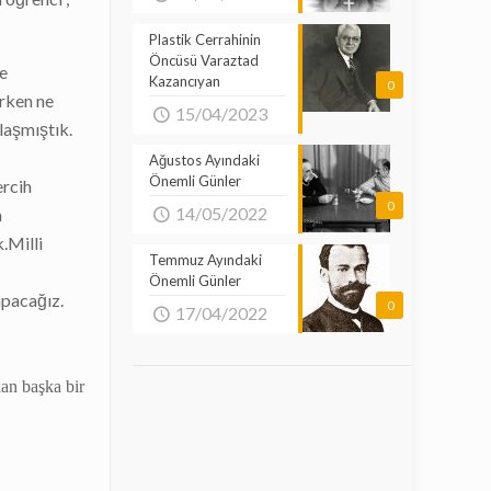
Plastik Cerrahinin
Öncüsü Varaztad
ye
Kazancıyan
0
erken ne
15/04/2023
laşmıştık.
Ağustos Ayındaki
Önemli Günler
ercih
0
14/05/2022
m
.Milli
Temmuz Ayındaki
Önemli Günler
apacağız.
0
17/04/2022
lan başka bir