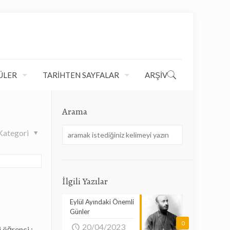
ÜLER
TARİHTEN SAYFALAR
ARŞİV
Arama
Kategori
İlgili Yazılar
Eylül Ayındaki Önemli
Günler
0
20/04/2023
 öğrenci ;