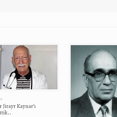
19
 Jirayr Kaynar’ı
tik..