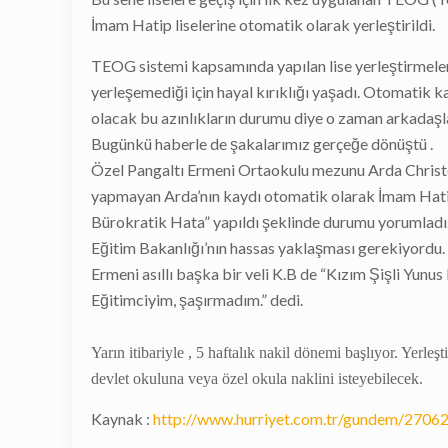
İmam Hatip liselerine otomatik olarak yerleştirildi.
TEOG sistemi kapsamında yapılan lise yerleştirmeleri
yerleşemediği için hayal kırıklığı yaşadı. Otomatik k
olacak bu azınlıkların durumu diye o zaman arkadaşla
Bugünkü haberle de şakalarımız gerçeğe dönüştü .
Özel Pangaltı Ermeni Ortaokulu mezunu Arda Christof
yapmayan Arda’nın kaydı otomatik olarak İmam Hatip l
Bürokratik Hata” yapıldı şeklinde durumu yorumladı.
Eğitim Bakanlığı’nın hassas yaklaşması gerekiyordu.
Ermeni asıllı başka bir veli K.B de “Kızım Şişli Yun
Eğitimciyim, şaşırmadım.” dedi.
Yarın itibariyle , 5 haftalık nakil dönemi başlıyor. Yerl
devlet okuluna veya özel okula naklini isteyebilecek.
Kaynak :
http://www.hurriyet.com.tr/gundem/2706