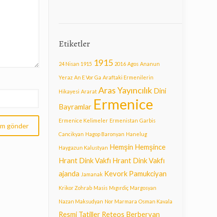
Etiketler
1915
24 Nisan 1915
2016
Agos
Ananun
Yeraz
An E Vor Ga
Araftaki Ermenilerin
Aras Yayıncılık
Dini
Hikayesi
Ararat
Ermenice
Bayramlar
Ermenice Kelimeler
Ermenistan
Garbis
Cancikyan
Hagop Baronyan
Hanelug
Hemşin
Hemşince
Haygazun Kalustyan
Hrant Dink Vakfı
Hrant Dink Vakfı
ajanda
Kevork Pamukciyan
Jamanak
Krikor Zohrab
Masis
Mıgırdiç Margosyan
Nazan Maksudyan
Nor Marmara
Osman Kavala
Resmi Tatiller
Reteos Berberyan