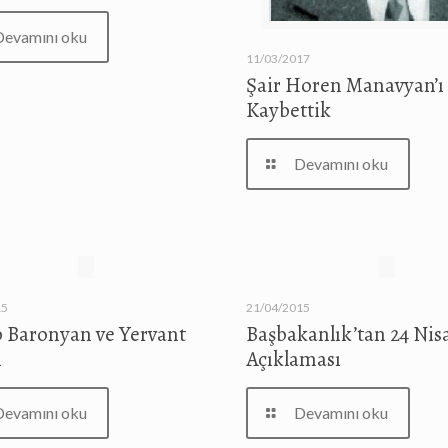
Devamını oku
11/03/2017
Şair Horen Manavyan’ı
Kaybettik
Devamını oku
15
21/04/2015
 Baronyan ve Yervant
Başbakanlık’tan 24 Nis
n
Açıklaması
Devamını oku
Devamını oku