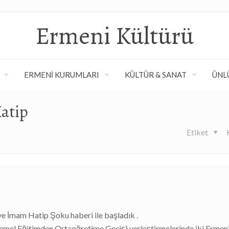
Ermeni Kültürü
ERMENİ KURUMLARI
KÜLTÜR & SANAT
ÜNL
atip
Etiket
ye İmam Hatip Şoku haberi ile başladık .
Temel Eğitimden Ortaoğretime Geçiş) yerleştirmelerinde iki Ermeni