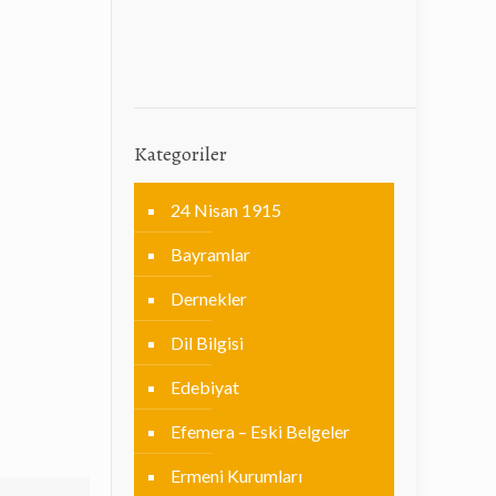
Kategoriler
24 Nisan 1915
Bayramlar
Dernekler
Dil Bilgisi
Edebiyat
Efemera – Eski Belgeler
Ermeni Kurumları