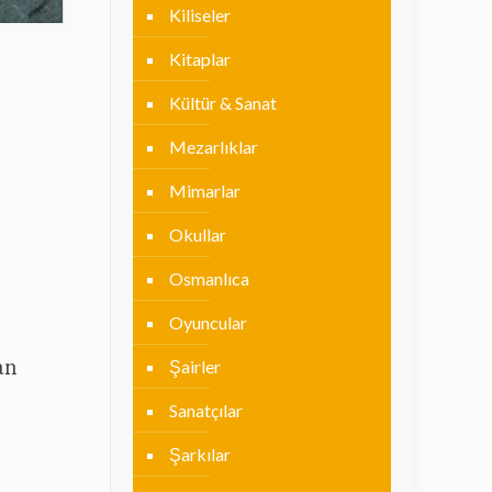
Kiliseler
Kitaplar
Kültür & Sanat
Mezarlıklar
Mimarlar
Okullar
Osmanlıca
Oyuncular
an
Şairler
Sanatçılar
Şarkılar